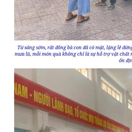
Từ sáng sớm, rất đông bà con đã có mặt, lặng lẽ đ
mưa lũ, mỗi món quà không chỉ là sự hỗ trợ vật chất 
ổn đị