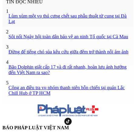
TIN ĐỌC NHIỀU
1
Lùm xùm một vụ thú cưng chết sau phẫu thuật tử cung tại Đà
Lạt
2
Sôi nổi Ngày hội toàn dân bảo vệ an ninh Tổ quốc tại Cà Mau
3
Đừng để tiếng chó sủa kêu cứu giữa đêm trở thành nỗi ám ảnh
4
Bão Dolphin giật cấp 17 và đi rất nhanh, hoàn lưu ảnh hưởng
đến Việt Nam ra sao?
5
Công an điều tra vụ nhóm thanh niên hỗn chiến tại quán Lắc
Chill Hub ở TP HCM
BÁO PHÁP LUẬT VIỆT NAM