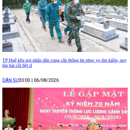
TP Huế kêu gọi nhân dân cung cấp thông tin phục vụ tìm kiếm, quy
tập hài cốt liệt sĩ
DÂN SỰ
20:00
|
06/08/2026