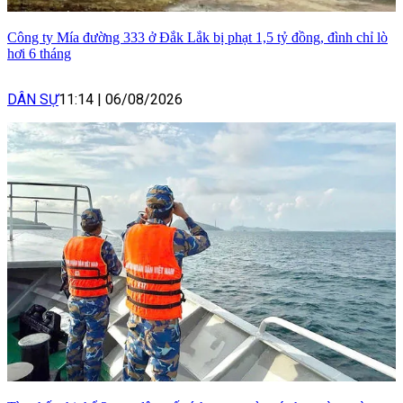
Công ty Mía đường 333 ở Đắk Lắk bị phạt 1,5 tỷ đồng, đình chỉ lò
hơi 6 tháng
DÂN SỰ
11:14
|
06/08/2026