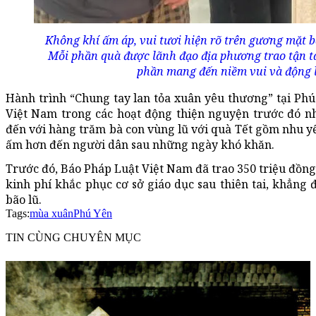
Không khí ấm áp, vui tươi hiện rõ trên gương mặt 
Mỗi phần quà được lãnh đạo địa phương trao tận tay
phần mang đến niềm vui và động l
Hành trình “Chung tay lan tỏa xuân yêu thương” tại Phú 
Việt Nam trong các hoạt động thiện nguyện trước đó n
đến với hàng trăm bà con vùng lũ với quà Tết gồm nhu 
ấm hơn đến người dân sau những ngày khó khăn.
Trước đó, Báo Pháp Luật Việt Nam đã trao 350 triệu đồn
kinh phí khắc phục cơ sở giáo dục sau thiên tai, khẳng
bão lũ.
Tags:
mùa xuân
Phú Yên
TIN CÙNG CHUYÊN MỤC