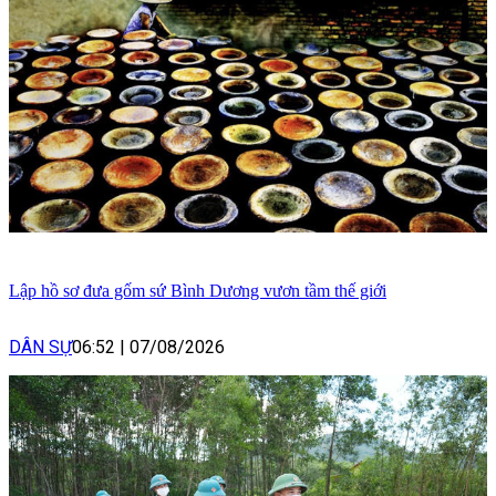
Lập hồ sơ đưa gốm sứ Bình Dương vươn tầm thế giới
DÂN SỰ
06:52
|
07/08/2026