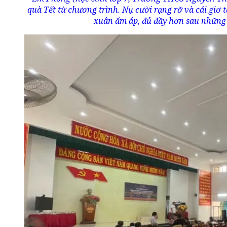
quà Tết từ chương trình. Nụ cười rạng rỡ và cái gi
xuân ấm áp, đủ đầy hơn sau những 