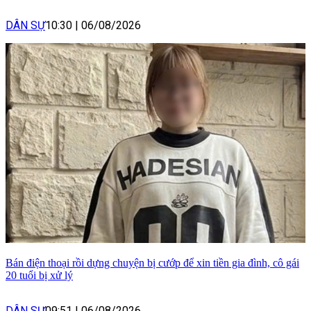
DÂN SỰ
10:30
|
06/08/2026
Bán điện thoại rồi dựng chuyện bị cướp để xin tiền gia đình, cô gái
20 tuổi bị xử lý
DÂN SỰ
09:51
|
06/08/2026