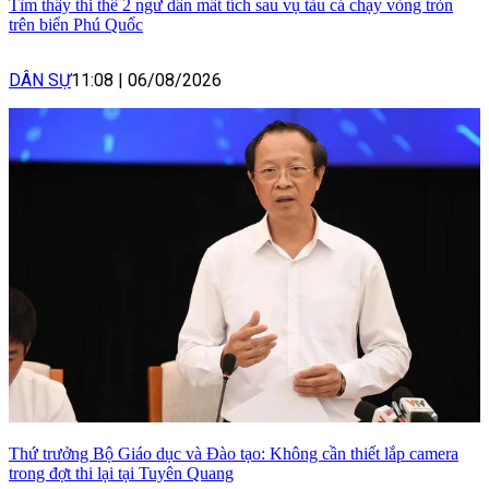
Tìm thấy thi thể 2 ngư dân mất tích sau vụ tàu cá chạy vòng tròn
trên biển Phú Quốc
DÂN SỰ
11:08
|
06/08/2026
Thứ trưởng Bộ Giáo dục và Đào tạo: Không cần thiết lắp camera
trong đợt thi lại tại Tuyên Quang