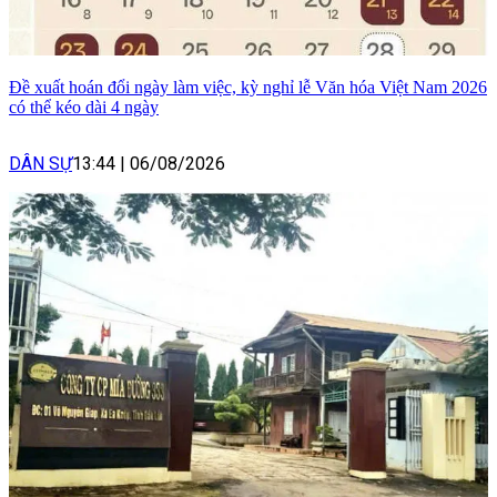
Đề xuất hoán đổi ngày làm việc, kỳ nghỉ lễ Văn hóa Việt Nam 2026
có thể kéo dài 4 ngày
DÂN SỰ
13:44
|
06/08/2026