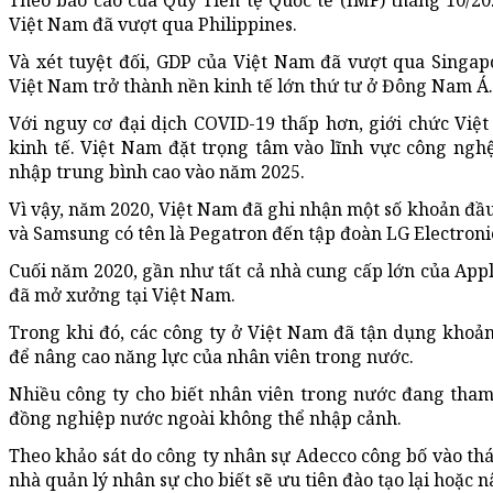
Theo báo cáo của Quỹ Tiền tệ Quốc tế (IMF) tháng 10/2
Việt Nam đã vượt qua Philippines.
Và xét tuyệt đối, GDP của Việt Nam đã vượt qua Singapo
Việt Nam trở thành nền kinh tế lớn thứ tư ở Đông Nam Á.
Với nguy cơ đại dịch COVID-19 thấp hơn, giới chức Việt
kinh tế. Việt Nam đặt trọng tâm vào lĩnh vực công nghệ
nhập trung bình cao vào năm 2025.
Vì vậy, năm 2020, Việt Nam đã ghi nhận một số khoản đầu
và Samsung có tên là Pegatron đến tập đoàn LG Electroni
Cuối năm 2020, gần như tất cả nhà cung cấp lớn của App
đã mở xưởng tại Việt Nam.
Trong khi đó, các công ty ở Việt Nam đã tận dụng khoản
để nâng cao năng lực của nhân viên trong nước.
Nhiều công ty cho biết nhân viên trong nước đang tham 
đồng nghiệp nước ngoài không thể nhập cảnh.
Theo khảo sát do công ty nhân sự Adecco công bố vào th
nhà quản lý nhân sự cho biết sẽ ưu tiên đào tạo lại hoặc 