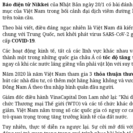
Báo điện tử Nikkei
của Nhật Bản ngày 20/1 có bài đánh
mục của Việt Nam trong bối cảnh đại dịch viêm đường
trên toàn cầu.
Theo bài viết, điều đáng ngạc nhiên là Việt Nam đã kiểm
chung với Trung Quốc, nơi khởi phát virus SARS-CoV-2
cấp
COVID-19
.
Các hoạt động kinh tế, tất cả các lĩnh vực khác nhau 
thành một trong những quốc gia châu Á có
tốc độ tăng
ngay cả khi các nước láng giềng vẫn phải vật lộn với suy t
Năm 2020 là năm Việt Nam tham gia 3
thỏa thuận thư
hút các nhà đầu tư, có thêm một hãng hàng không và vươn l
Đông Nam Á theo thu nhập bình quân đầu người.
Giám đốc điều hành VinaCapital Don Lam nhớ lại: "Khi 
chức Thương mại Thế giới (WTO) và các tổ chức khác d
giảm. Việt Nam nằm trong số các quốc gia có nguy cơ ca
trò quan trọng trong tăng trưởng kinh tế của đất nước.
Tuy nhiên, thực tế diễn ra ngược lại. Sự cởi mở đối 