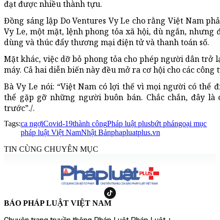
đạt được nhiều thành tựu.
Đồng sáng lập Do Ventures Vy Le cho rằng Việt Nam phải
Vy Le, một mặt, lệnh phong tỏa xã hội, dù ngắn, nhưng đ
dùng và thúc đẩy thương mại điện tử và thanh toán số.
Mặt khác, việc dỡ bỏ phong tỏa cho phép người dân trở l
máy. Cả hai diễn biến này đều mở ra cơ hội cho các công t
Bà Vy Le nói: “Việt Nam có lợi thế vì mọi người có thể đ
thể gặp gỡ những người buôn bán. Chắc chắn, đây là c
trước”./.
Tags:
ca ngợi
Covid-19
thành công
Pháp luật plus
bứt phá
ngoại mục
pháp luật Việt Nam
Nhật Bản
phapluatplus.vn
TIN CÙNG CHUYÊN MỤC
BÁO PHÁP LUẬT VIỆT NAM