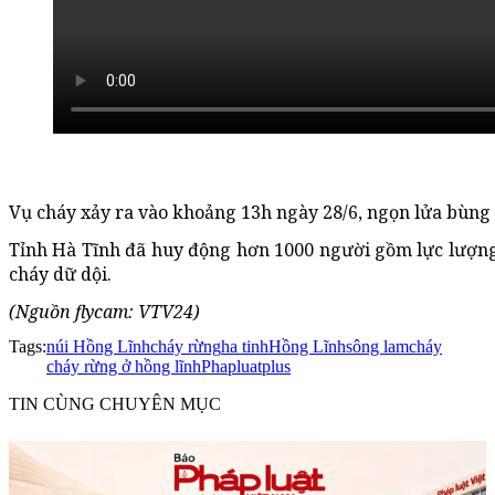
Vụ cháy xảy ra vào khoảng 13h ngày 28/6, ngọn lửa bùng
Tỉnh Hà Tĩnh đã huy động hơn 1000 người gồm lực lượng c
cháy dữ dội.
(Nguồn flycam: VTV24)
Tags:
núi Hồng Lĩnh
cháy rừng
ha tinh
Hồng Lĩnh
sông lam
cháy
cháy rừng ở hồng lĩnh
Phapluatplus
TIN CÙNG CHUYÊN MỤC