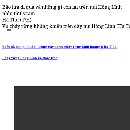
Bão lửa đi qua và những gì còn lại trên núi Hồng Lĩnh
nhìn từ flycam
Hà Thư (T/H)
Vụ cháy rừng khủng khiếp trên dãy núi Hồng Lĩnh (Hà Tĩn
Khởi tố, tạm giam đối tượng gây ra vụ cháy rừng kinh hoàng ở Hà Tĩnh
Cháy rừng Hồng Lĩnh và thức tỉnh