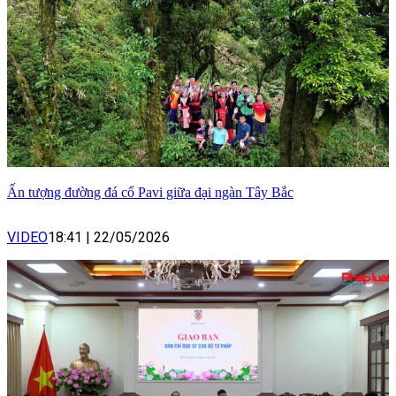
Ấn tượng đường đá cổ Pavi giữa đại ngàn Tây Bắc
VIDEO
18:41
|
22/05/2026