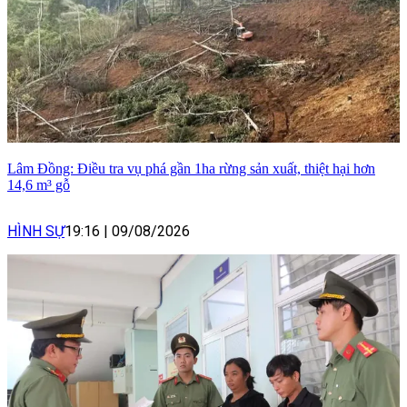
Lâm Đồng: Điều tra vụ phá gần 1ha rừng sản xuất, thiệt hại hơn
14,6 m³ gỗ
HÌNH SỰ
19:16
|
09/08/2026