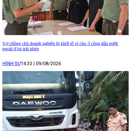
Vợ chồng chủ doanh nghiệp bị khởi tố vì cho 3 công dân nước
ngoài ở lại trái phép
HÌNH SỰ
14:33
|
09/08/2026