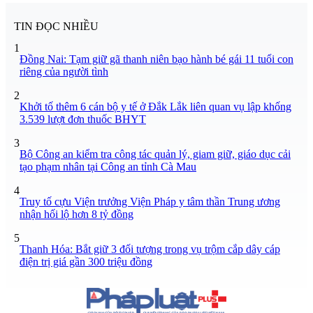
TIN ĐỌC NHIỀU
1
Đồng Nai: Tạm giữ gã thanh niên bạo hành bé gái 11 tuổi con
riêng của người tình
2
Khởi tố thêm 6 cán bộ y tế ở Đắk Lắk liên quan vụ lập khống
3.539 lượt đơn thuốc BHYT
3
Bộ Công an kiểm tra công tác quản lý, giam giữ, giáo dục cải
tạo phạm nhân tại Công an tỉnh Cà Mau
4
Truy tố cựu Viện trưởng Viện Pháp y tâm thần Trung ương
nhận hối lộ hơn 8 tỷ đồng
5
Thanh Hóa: Bắt giữ 3 đối tượng trong vụ trộm cắp dây cáp
điện trị giá gần 300 triệu đồng