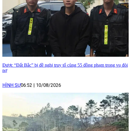
Được “Đất Bắc” bị đề nghị truy tố cùng 55 đồng phạm trong vụ đòi
nợ
HÌNH SỰ
06:52
|
10/08/2026