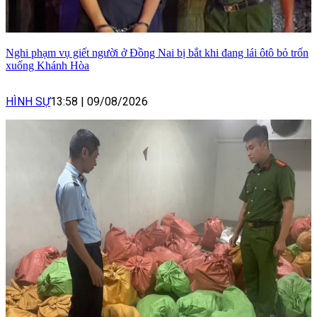
Nghi phạm vụ giết người ở Đồng Nai bị bắt khi đang lái ôtô bỏ trốn
xuống Khánh Hòa
HÌNH SỰ
13:58
|
09/08/2026