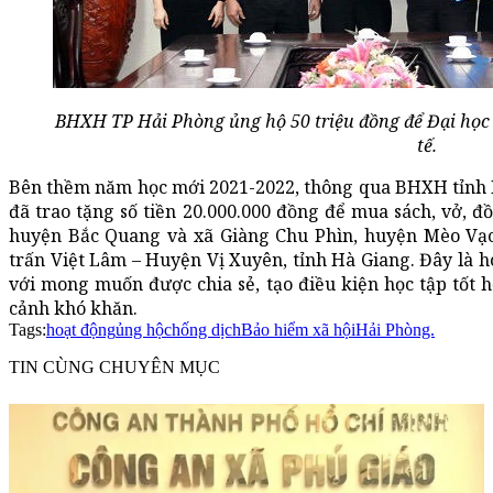
BHXH TP Hải Phòng ủng hộ 50 triệu đồng để Đại học 
tế.
Bên thềm năm học mới 2021-2022, thông qua BHXH tỉnh
đã trao tặng số tiền 20.000.000 đồng để mua sách, vở, đ
huyện Bắc Quang và xã Giàng Chu Phìn, huyện Mèo Vạc,
trấn Việt Lâm – Huyện Vị Xuyên, tỉnh Hà Giang. Đây là
với mong muốn được chia sẻ, tạo điều kiện học tập tốt 
cảnh khó khăn.
Tags:
hoạt động
ủng hộ
chống dịch
Bảo hiểm xã hội
Hải Phòng.
TIN CÙNG CHUYÊN MỤC