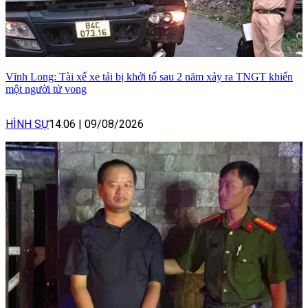
Vĩnh Long: Tài xế xe tải bị khởi tố sau 2 năm xảy ra TNGT khiến
một người tử vong
HÌNH SỰ
14:06
|
09/08/2026