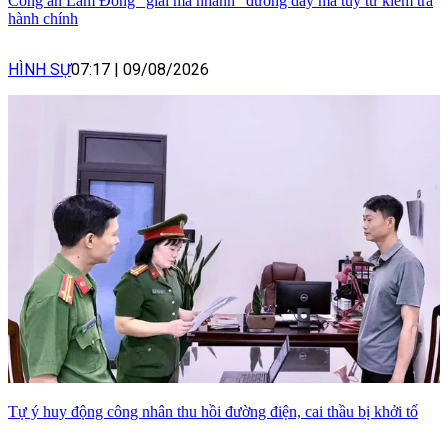
Công an Lâm Đồng “giải mã nhanh” đường dây ma túy từ kiểm tra
hành chính
HÌNH SỰ
07:17
|
09/08/2026
Tự ý huy động công nhân thu hồi đường điện, cai thầu bị khởi tố