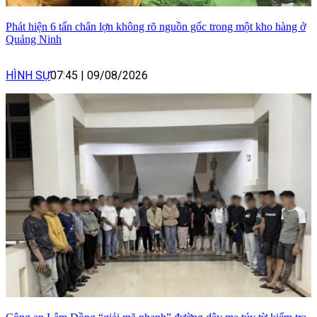
Phát hiện 6 tấn chân lợn không rõ nguồn gốc trong một kho hàng ở
Quảng Ninh
HÌNH SỰ
07:45
|
09/08/2026