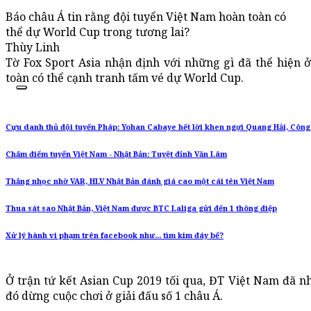
Báo châu Á tin rằng đội tuyển Việt Nam hoàn toàn có
thể dự World Cup trong tương lai?
Thùy Linh
Tờ Fox Sport Asia nhận định với những gì đã thể hiện 
toàn có thể cạnh tranh tấm vé dự World Cup.
Cựu danh thủ đội tuyển Pháp: Yohan Cabaye hết lời khen ngợi Quang Hải, Côn
Chấm điểm tuyển Việt Nam - Nhật Bản: Tuyệt đỉnh Văn Lâm
Thắng nhọc nhờ VAR, HLV Nhật Bản đánh giá cao một cái tên Việt Nam
Thua sát sao Nhật Bản, Việt Nam được BTC Laliga gửi đến 1 thông điệp
Xử lý hành vi phạm trên facebook như... tìm kim đáy bể?
Ở trận tứ kết Asian Cup 2019 tối qua, ĐT Việt Nam đã nh
đó dừng cuộc chơi ở giải đấu số 1 châu Á.