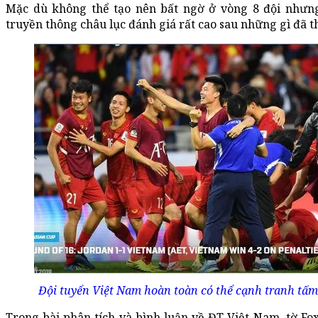
Mặc dù không thể tạo nên bất ngờ ở vòng 8 đội nhưn
truyền thông châu lục đánh giá rất cao sau những gì đã t
Đội tuyển Việt Nam hoàn toàn có thể cạnh tranh tấm
Trong bài phân tích và bình luận về ĐT Việt Nam, tờ Fox