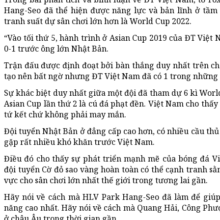
Hang-Seo đã thể hiện được năng lực và bản lĩnh ở tầm 
tranh suất dự sân chơi lớn hơn là World Cup 2022.
“Vào tối thứ 5, hành trình ở Asian Cup 2019 của ĐT Việt N
0-1 trước ông lớn Nhật Bản.
Trận đấu được định đoạt bởi bàn thắng duy nhất trên 
tạo nên bất ngờ nhưng ĐT Việt Nam đã có 1 trong những t
Sự khác biệt duy nhất giữa một đội đã tham dự 6 kì Worl
Asian Cup lần thứ 2 là cú đá phạt đền. Việt Nam cho thấ
tứ kết chứ không phải may mắn.
Đội tuyển Nhật Bản ở đẳng cấp cao hơn, có nhiều cầu th
gặp rất nhiều khó khăn trước Việt Nam.
Điều đó cho thấy sự phát triển mạnh mẽ của bóng đá Vi
đội tuyển Cờ đỏ sao vàng hoàn toàn có thể cạnh tranh sằ
vực cho sân chơi lớn nhất thế giới trong tương lai gần.
Hãy nói về cách mà HLV Park Hang-Seo đã làm để giúp
năng cao nhất. Hãy nói về cách mà Quang Hải, Công Phư
ở châu Âu trong thời gian gần.