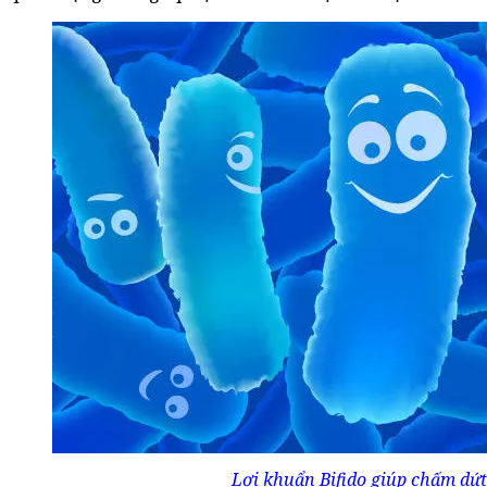
Lợi khuẩn Bifido giúp chấm dứt