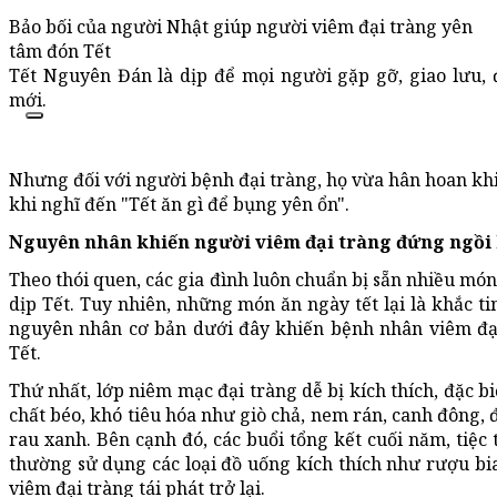
Bảo bối của người Nhật giúp người viêm đại tràng yên
tâm đón Tết
Tết Nguyên Đán là dịp để mọi người gặp gỡ, giao lưu,
mới.
Nhưng đối với người bệnh đại tràng, họ vừa hân hoan khi 
khi nghĩ đến "Tết ăn gì để bụng yên ổn".
Nguyên nhân khiến người viêm đại tràng đứng ngồi
Theo thói quen, các gia đình luôn chuẩn bị sẵn nhiều mó
dịp Tết. Tuy nhiên, những món ăn ngày tết lại là khắc t
nguyên nhân cơ bản dưới đây khiến bệnh nhân viêm đạ
Tết.
Thứ nhất, lớp niêm mạc đại tràng dễ bị kích thích, đặc b
chất béo, khó tiêu hóa như giò chả, nem rán, canh đông, 
rau xanh. Bên cạnh đó, các buổi tổng kết cuối năm, tiệc
thường sử dụng các loại đồ uống kích thích như rượu bia
viêm đại tràng tái phát trở lại.