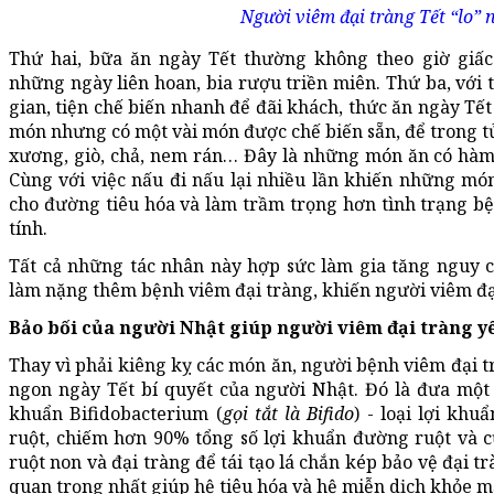
Người viêm đại tràng Tết “lo” 
Thứ hai, bữa ăn ngày Tết thường không theo giờ giấc 
những ngày liên hoan, bia rượu triền miên. Thứ ba, với 
gian, tiện chế biến nhanh để đãi khách, thức ăn ngày Tế
món nhưng có một vài món được chế biến sẵn, để trong tủ
xương, giò, chả, nem rán… Đây là những món ăn có hàm 
Cùng với việc nấu đi nấu lại nhiều lần khiến những mó
cho đường tiêu hóa và làm trầm trọng hơn tình trạng b
tính.
Tất cả những tác nhân này hợp sức làm gia tăng nguy c
làm nặng thêm bệnh viêm đại tràng, khiến người viêm đại
Bảo bối của người Nhật giúp người viêm đại tràng y
Thay vì phải kiêng kỵ các món ăn, người bệnh viêm đại t
ngon ngày Tết bí quyết của người Nhật. Đó là đưa một l
khuẩn Bifidobacterium (
gọi tắt là Bifido
) - loại lợi kh
ruột, chiếm hơn 90% tổng số lợi khuẩn đường ruột và c
ruột non và đại tràng để tái tạo lá chắn kép bảo vệ đại t
quan trọng nhất giúp hệ tiêu hóa và hệ miễn dịch khỏe m