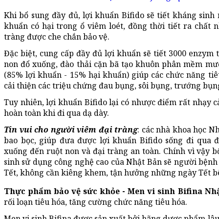
Khi bổ sung đầy đủ, lợi khuẩn Bifido sẽ tiết kháng sinh n
khuẩn có hại trong ổ viêm loét, đồng thời tiết ra chất 
tràng được che chắn bảo vệ.
Đặc biệt, cung cấp đầy đủ lợi khuẩn sẽ tiết 3000 enzym t
non đổ xuống, đào thải cặn bã tạo khuôn phân mềm mượt
(85% lợi khuẩn - 15% hại khuẩn) giúp các chức năng tiê
cải thiện các triệu chứng đau bụng, sôi bụng, trướng bụ
Tuy nhiên, lợi khuẩn Bifido lại có nhược điểm rất nhạy c
hoàn toàn khi đi qua dạ dày.
Tin vui cho người viêm đại tràng
: các nhà khoa học N
bao bọc, giúp đưa được lợi khuẩn Bifido sống đi qua 
xuống đến ruột non và đại tràng an toàn. Chính vì vậy bổ
sinh sử dụng công nghệ cao của Nhật Bản sẽ người bệnh 
Tết, không cần kiêng khem, tận hưởng những ngày Tết bê
Thực phẩm bảo vệ sức khỏe - Men vi sinh Bifina Nh
rối loạn tiêu hóa, tăng cường chức năng tiêu hóa.
Men vi sinh Bifina được sản xuất bởi hãng dược phẩm lâu 