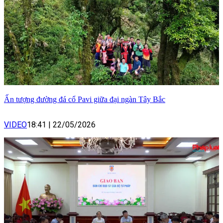
Ấn tượng đường đá cổ Pavi giữa đại ngàn Tây Bắc
VIDEO
18:41
|
22/05/2026