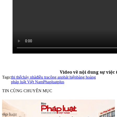
Video về nội dung sự việ
Tags:
thi thể
cháy nhà
điều tra
công an
phát hiện
bàng hoàng
pháp luật Việt Nam
Phapluatplus
TIN CÙNG CHUYÊN MỤC