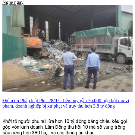
Nghe ngay
kém cô 13 tuổi. Dù không vào vai cặp đôi, sự kết hợp giữa hai
gương mặt thuộc hai thế hệ diễn viên vẫn nhanh chóng thu hút
sự quan tâm của khán giả ngay từ những hình ảnh đầu tiên
được công bố tại lễ khai máy.
Điểm tin Pháp luật Plus 28/07: Tiêu hủy gần 76.000 hộp bột rau vi
phạm, doanh nghiệp bị xử phạt và truy thu hơn 3,8 tỷ đồng
Khởi tố người phụ nữ lừa hơn 10 tỷ đồng bằng chiêu kêu gọi
góp vốn kinh doanh; Lâm Đồng thu hồi 10 mã số vùng trồng
sầu riêng hơn 380 ha;... và các thông tin khác.