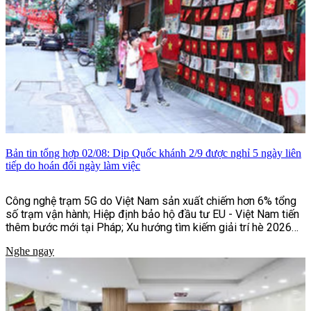
Bản tin tổng hợp 02/08: Dịp Quốc khánh 2/9 được nghỉ 5 ngày liên
tiếp do hoán đổi ngày làm việc
Công nghệ trạm 5G do Việt Nam sản xuất chiếm hơn 6% tổng
số trạm vận hành; Hiệp định bảo hộ đầu tư EU - Việt Nam tiến
thêm bước mới tại Pháp; Xu hướng tìm kiếm giải trí hè 2026
của người Việt;...và một số tin tức khác
Nghe ngay