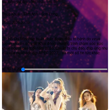
tỏa niềm vui đến công nhân Thủ đô
Thục Khuê - Tâm Anh - Sơn Long
01/02/2026 20:39
TP Hồ Chí Minh tập huấn chẩn đoán, điều trị bệnh do virus
Nipah cho cơ sở y tế; Khởi động chương trình chăm sóc sức
khỏe người cao tuổi năm 2026; Chuẩn bị chu đáo, đáp ứng nhu
cầu của du khách dịp APEC 2027;... và một số tin tức khác.
00:00
/
14:25