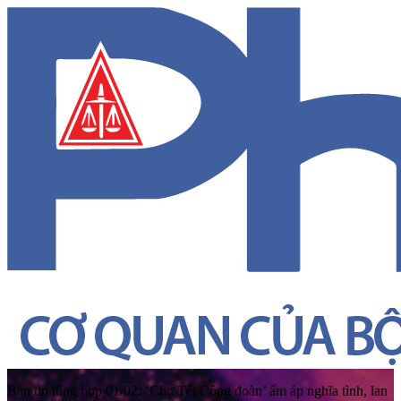
Bản tin tổng hợp 01/02: ‘Chợ Tết Công đoàn’ ấm áp nghĩa tình, lan