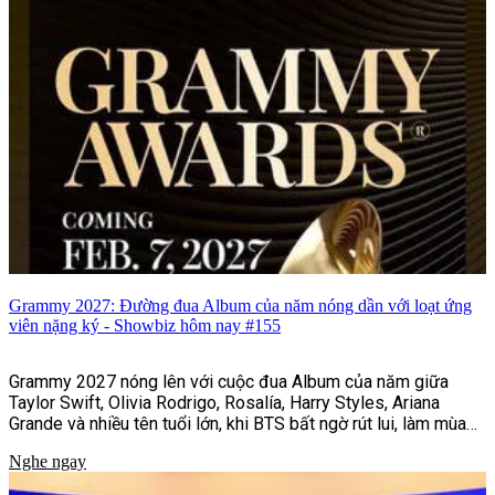
Grammy 2027: Đường đua Album của năm nóng dần với loạt ứng
viên nặng ký - Showbiz hôm nay #155
Grammy 2027 nóng lên với cuộc đua Album của năm giữa
Taylor Swift, Olivia Rodrigo, Rosalía, Harry Styles, Ariana
Grande và nhiều tên tuổi lớn, khi BTS bất ngờ rút lui, làm mùa
giải thêm khó lường.
Nghe ngay