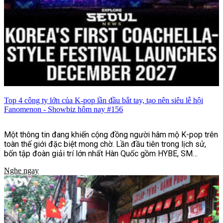
Top 4 công ty lớn của K-pop lần đầu bắt tay, tạo nên siêu lễ hội
Fanomenon - Showbiz hôm nay #156
Một thông tin đang khiến cộng đồng người hâm mộ K-pop trên
toàn thế giới đặc biệt mong chờ. Lần đầu tiên trong lịch sử,
bốn tập đoàn giải trí lớn nhất Hàn Quốc gồm HYBE, SM
Entertainment, JYP Entertainment và YG Entertainment sẽ
Nghe ngay
cùng bắt tay tổ chức lễ hội âm nhạc và văn hóa quy mô quốc tế
mang tên Fanomenon.