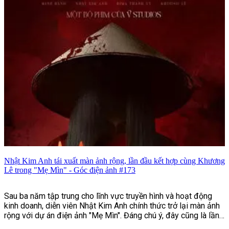
cường bảo đảm an toàn giao thông, phòng, chống mua bán
người và nhiều tin tức nổi bật khác.
Nhật Kim Anh tái xuất màn ảnh rộng, lần đầu kết hợp cùng Khương
Lê trong "Mẹ Mìn" - Góc điện ảnh #173
Sau ba năm tập trung cho lĩnh vực truyền hình và hoạt động
kinh doanh, diễn viên Nhật Kim Anh chính thức trở lại màn ảnh
rộng với dự án điện ảnh "Mẹ Mìn". Đáng chú ý, đây cũng là lần
đầu nữ diễn viên hợp tác cùng Khương Lê, nam diễn viên trẻ