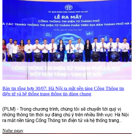
Bản tin tổng hợp 30/07: Hà Nội ra mắt nền tảng Cổng Thông tin
điện tử và hệ thống trang thông tin dùng chung
(PLM) - Trong chương trình, chúng tôi sẽ chuyển tới quý vị
những thông tin thời sự đáng chú ý trên nhiều lĩnh vực: Hà Nội
ra mắt nền tảng Cổng Thông tin điện tử và hệ thống trang
thông tin dùng chung, nhiều hoạt động ý nghĩa nhân dịp kỷ
Nghe ngay
niệm Ngày Thương binh - Liệt sĩ, cùng những nỗ lực tăng