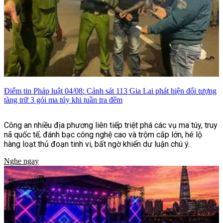
Điểm tin Pháp luật 04/08: Cảnh sát 113 Gia Lai phát hiện đối tượng
tàng trữ 3 gói ma túy khi tuần tra đêm
Công an nhiều địa phương liên tiếp triệt phá các vụ ma túy, truy
nã quốc tế, đánh bạc công nghệ cao và trộm cắp lớn, hé lộ
hàng loạt thủ đoạn tinh vi, bất ngờ khiến dư luận chú ý.
Nghe ngay