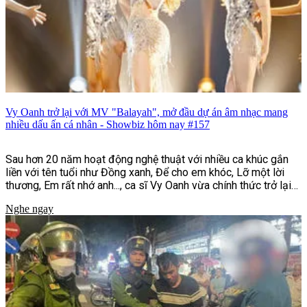
Vy Oanh trở lại với MV "Balayah", mở đầu dự án âm nhạc mang
nhiều dấu ấn cá nhân - Showbiz hôm nay #157
Sau hơn 20 năm hoạt động nghệ thuật với nhiều ca khúc gắn
liền với tên tuổi như Đồng xanh, Để cho em khóc, Lỡ một lời
thương, Em rất nhớ anh..., ca sĩ Vy Oanh vừa chính thức trở lại
với MV "Balayah". Đây là sản phẩm mở màn cho dự án âm nhạc
Nghe ngay
"Hai Bản Thể | UNFOLDED", đồng thời đánh dấu bước chuyển
mình rõ nét về hình ảnh, phong cách âm nhạc và định hướng
sáng tạo của nữ ca sĩ sau nhiều năm gắn bó với dòng nhạc
ballad.