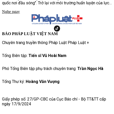
quốc nơi đầu sóng". Trở lại với môi trường huấn luyện của lực
lượng Hải quân Đánh bộ, chương trình hứa hẹn mang đến
Nghe ngay
những thử thách khắc nghiệt hơn, chân thực hơn, tái hiện cuộc
sống và quá trình rèn luyện của những người lính nơi đầu sóng
ngọn gió.
BÁO PHÁP LUẬT VIỆT NAM
Chuyên trang truyền thông Pháp Luật Pháp Luật +
Tổng Biên tập:
Tiến sĩ Vũ Hoài Nam
Phó Tổng Biên tập phụ trách chuyên trang:
Trần Ngọc Hà
Tổng Thư ký:
Hoàng Văn Vượng
Giấy phép số: 27/GP-CBC của Cục Báo chí - Bộ TT&TT cấp
ngày 17/9/2024