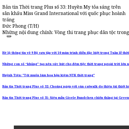
Bản tin Thời trang Plus số 33: Huyền My tỏa sáng trên
sân khấu Miss Grand International với quốc phục hoành
tráng
Đức Phong (T/H)
Những nội dung chính: Vòng thi trang phục dân tộc tron
Hé lộ thông tin về 9 Bộ sưu tập với 10 màn trình diễn đặc biệt trong Tuần lễ th
Những con số “khủng” tạo nên sức hút cho đêm tiệc thời trang ngoài trời lớn 
Huỳnh Tiên: "Tôi muốn làm hoa hậu kiêm NTK thời trang"
Bản tin Thời trang Plus số 32: Choáng ngợp với sàn catwalk do thiên tài thiết k
Bản tin Thời trang Plus số 31: Siêu mẫu Gisele Bundchen chiến thắng tại Gre