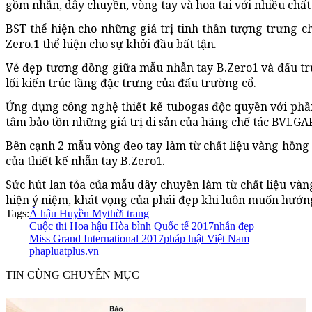
gồm nhẫn, dây chuyền, vòng tay và hoa tai với nhiều chấ
BST thể hiện cho những giá trị tinh thần tượng trưng ch
Zero.1 thể hiện cho sự khởi đầu bất tận.
Vẻ đẹp tương đồng giữa mẫu nhẫn tay B.Zero1 và đấu tr
lối kiến trúc tầng đặc trưng của đấu trường cổ.
Ứng dụng công nghệ thiết kế tubogas độc quyền với phầ
tâm bảo tồn những giá trị di sản của hãng chế tác BVLGAR
Bên cạnh 2 mẫu vòng đeo tay làm từ chất liệu vàng hồng 
của thiết kế nhẫn tay B.Zero1.
Sức hút lan tỏa của mẫu dây chuyền làm từ chất liệu vàn
hiện ý niệm, khát vọng của phái đẹp khi luôn muốn hướng
Tags:
Á hậu Huyền My
thời trang
Cuộc thi Hoa hậu Hòa bình Quốc tế 2017
nhẫn đẹp
Miss Grand International 2017
pháp luật Việt Nam
phapluatplus.vn
TIN CÙNG CHUYÊN MỤC