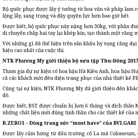
Bộ quốc phục được lấy ý tưởng từ hoa văn và pháp lam c
lộng lẫy, sang trọng và đầy quyền lực hơn bao giờ hết.
Được biết, bộ quốc phục này nặng hơn 30kg, với phần đuô
di chuyển chắp hai tay lại khép kín, tạo thành một vầng 
Với những gì đã thể hiện trên sân khấu hy vọng rằng đại
hiệu cao nhất của cuộc thi.
NTK
Phương My giới thiệu bộ sưu tập Thu-Đông 201
Tham gia dự sự kiện có hoa hậu Hà Kiều Anh, hoa hậu Hươ
cả các khách mời đều diện trang phục của nhà thiết kế 
Cũng tại sự kiện, NTK Phương My đã giới thiệu đến khách
đỏ.
Được biết, BST được chuẩn bị hơn 6 tháng và đích thân 
những chất liệu mới đúng tinh thần cho các thiết kế của 
B.ZERO1 – Dòng trang sức “must have” của BVLGARI
Được lấy cảm hứng từ đấu trường cổ La mã Colosseum, d