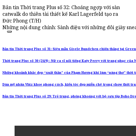
Bản tin Thời trang Plus số 32: Choáng ngợp với sàn
catwalk do thiên tài thiết kế Karl Lagerfeld tạo ra
Đức Phong (T/H)
Những nội dung chính: Sành điệu với những đôi giày snea
Bản tin Thời trang Plus số 31: Siêu mẫu Gisele Bundchen chiến thắng tại Gre
Thời trang Plus số 30 (24/9) : Nữ ca sĩ nổi tiếng Katy Perry với trang phục củ
Những khoảnh khắc đẹp “xuất thần” của Phạm Hương khi làm “nàng thơ” thời 
Dàn mỹ nhân Vbiz khoe phong cách, kiểu tóc đẹp miễn chê trong show thời t
Bản tin Thời trang Plus số 29: Trẻ trung, phóng khoáng với bộ sưu tập Boho D