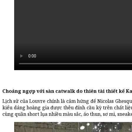
Choáng ngợp với sàn catwalk do thiên tài thiết kế Ka
Lịch sử của Louvre chính là cảm hứng để Nicolas Ghesqui
kiểu dáng hoàng gia được thêu đính cầu kỳ trên chất liệ
cùng quần short lụa nhiều màu sắc, áo thun, sơ mi, sneaker.