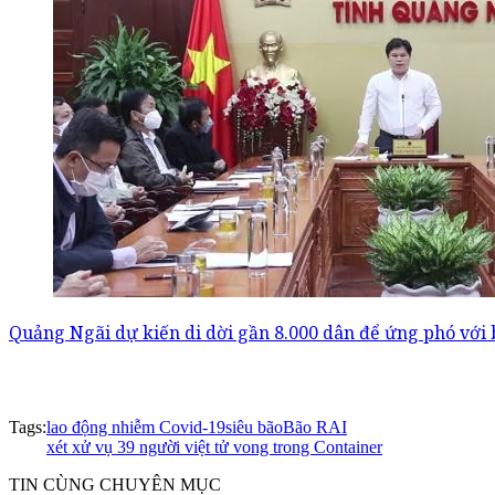
Quảng Ngãi dự kiến di dời gần 8.000 dân để ứng phó với 
Tags:
lao động nhiễm Covid-19
siêu bão
Bão RAI
xét xử vụ 39 người việt tử vong trong Container
TIN CÙNG CHUYÊN MỤC