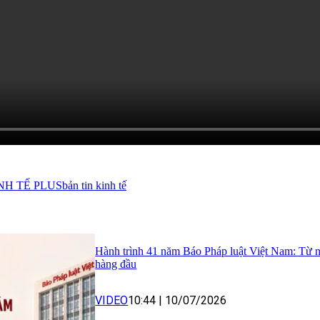
NH TẾ PLUS
bản tin kinh tế
Hành trình 41 năm Báo Pháp luật Việt Nam: Từ nền t
hàng đầu
VIDEO
10:44
|
10/07/2026