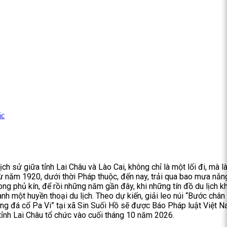
ắc
ịch sử giữa tỉnh Lai Châu và Lào Cai, không chỉ là một lối đi, mà l
từ năm 1920, dưới thời Pháp thuộc, đến nay, trải qua bao mưa nắn
ong phủ kín, để rồi những năm gần đây, khi những tín đồ du lịch 
ành một huyền thoại du lịch. Theo dự kiến, giải leo núi “Bước chân
g đá cổ Pa Vi” tại xã Sin Suối Hồ sẽ được Báo Pháp luật Việt 
 tỉnh Lai Châu tổ chức vào cuối tháng 10 năm 2026.