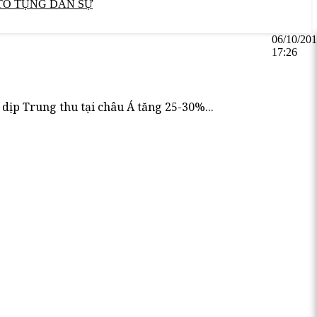
TỐ TỤNG DÂN SỰ
06/10/20
17:26
dịp Trung thu tại châu Á tăng 25-30%...