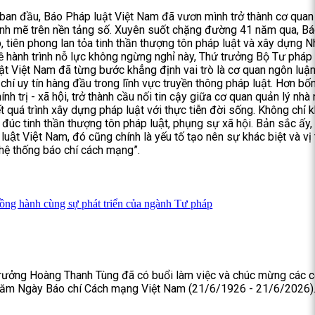
 ban đầu, Báo Pháp luật Việt Nam đã vươn mình trở thành cơ quan
mạnh mẽ trên nền tảng số. Xuyên suốt chặng đường 41 năm qua, B
p, tiên phong lan tỏa tinh thần thượng tôn pháp luật và xây dựng N
ề hành trình nỗ lực không ngừng nghỉ này, Thứ trưởng Bộ Tư pháp
t Việt Nam đã từng bước khẳng định vai trò là cơ quan ngôn luậ
chí uy tín hàng đầu trong lĩnh vực truyền thông pháp luật. Hơn bố
ính trị - xã hội, trở thành cầu nối tin cậy giữa cơ quan quản lý nh
t quá trình xây dựng pháp luật với thực tiễn đời sống. Không chỉ k
úc tinh thần thượng tôn pháp luật, phụng sự xã hội. Bản sắc ấy
luật Việt Nam, đó cũng chính là yếu tố tạo nên sự khác biệt và vị
hệ thống báo chí cách mạng”.
ồng hành cùng sự phát triển của ngành Tư pháp
trưởng Hoàng Thanh Tùng đã có buổi làm việc và chúc mừng các 
 năm Ngày Báo chí Cách mạng Việt Nam (21/6/1926 - 21/6/2026)