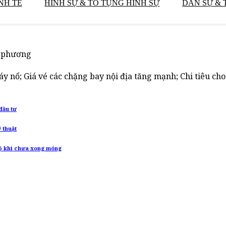
NH TẾ
HÌNH SỰ & TỐ TỤNG HÌNH SỰ
DÂN SỰ & 
a phương
nổ; Giá vé các chặng bay nội địa tăng mạnh; Chi tiêu cho 
đầu tư
 thuật
rộ khi chưa xong móng