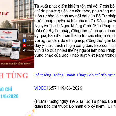
Từ xuất phát điểm khiêm tốn chỉ với 7 cán bộ
chí đa phương tiện, đa nền tảng, phủ sóng 
luôn tự hào là cánh tay nối dài của Bộ Tư phá
nước pháp quyền xã hội chủ nghĩa. Đánh giá v
Nguyễn Thanh Ngọc khẳng định: "Báo Pháp luậ
cốt của Bộ Tư pháp, đồng thời là cơ quan báo 
kỷ qua, Báo đã hoàn thành tốt các nhiệm vụ ch
với người dân, doanh nghiệp, đồng thời gắn kế
dậy ý thức trách nhiệm công dân, Báo còn hun đ
vun đắp qua nhiều thế hệ người làm báo Pháp 
vững chắc của Báo Pháp luật Việt Nam trong 
Bộ trưởng Hoàng Thanh Tùng: Báo chí tiếp tục đ
VIDEO
16:57
|
19/06/2026
(PLM) - Sáng ngày 19/6, tại Bộ Tư pháp, Bộ 
quan báo chí thuộc Bộ nhân dịp kỷ niệm 101