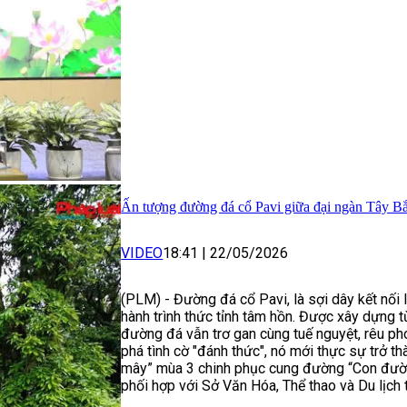
Ấn tượng đường đá cổ Pavi giữa đại ngàn Tây B
VIDEO
18:41
|
22/05/2026
(PLM) - Đường đá cổ Pavi, là sợi dây kết nối l
hành trình thức tỉnh tâm hồn. Được xây dựng 
đường đá vẫn trơ gan cùng tuế nguyệt, rêu ph
phá tình cờ "đánh thức", nó mới thực sự trở th
mây” mùa 3 chinh phục cung đường “Con đườn
phối hợp với Sở Văn Hóa, Thể thao và Du lịch