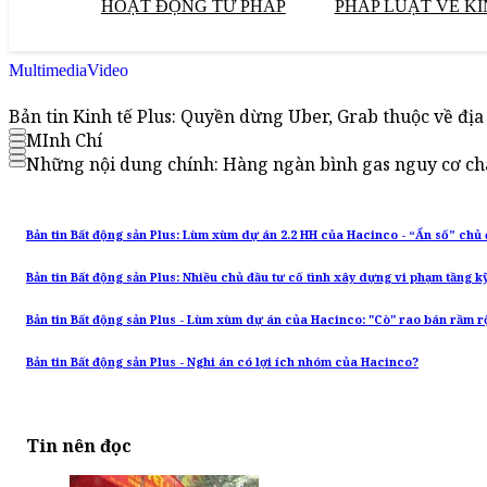
HOẠT ĐỘNG TƯ PHÁP
PHÁP LUẬT VỀ KI
Multimedia
Video
Bản tin Kinh tế Plus: Quyền dừng Uber, Grab thuộc về đị
MInh Chí
Những nội dung chính: Hàng ngàn bình gas nguy cơ cháy 
Bản tin Bất động sản Plus: Lùm xùm dự án 2.2 HH của Hacinco - “Ẩn số” chủ 
Bản tin Bất động sản Plus: Nhiều chủ đầu tư cố tình xây dựng vi phạm tầng kỹ
Bản tin Bất động sản Plus - Lùm xùm dự án của Hacinco: "Cò" rao bán rầm 
Bản tin Bất động sản Plus - Nghi án có lợi ích nhóm của Hacinco?
Tin nên đọc