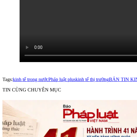
Tags:
kinh tế trong nước
Pháp luật plus
kinh tế thị trường
BẢN TIN KI
TIN CÙNG CHUYÊN MỤC