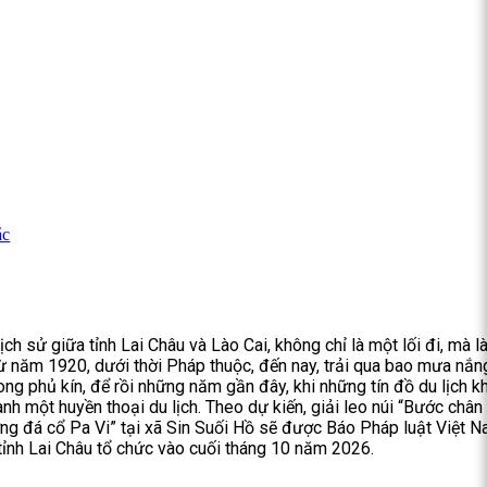
ắc
ịch sử giữa tỉnh Lai Châu và Lào Cai, không chỉ là một lối đi, mà l
từ năm 1920, dưới thời Pháp thuộc, đến nay, trải qua bao mưa nắn
ong phủ kín, để rồi những năm gần đây, khi những tín đồ du lịch 
ành một huyền thoại du lịch. Theo dự kiến, giải leo núi “Bước chân
g đá cổ Pa Vi” tại xã Sin Suối Hồ sẽ được Báo Pháp luật Việt 
 tỉnh Lai Châu tổ chức vào cuối tháng 10 năm 2026.