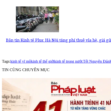
Bản tin Kinh tế Plus: Hà Nội tăng phí thuê vỉa hè, giá gử
Tags:
kinh tế vĩ mô
kinh tế thế giới
kinh tế trong nước
Tết Nguyên Đán
TIN CÙNG CHUYÊN MỤC