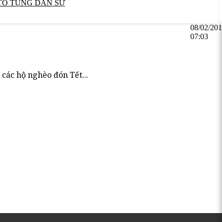
TỐ TỤNG DÂN SỰ
08/02/20
07:03
các hộ nghèo đón Tết...