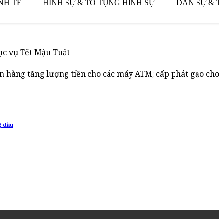
NH TẾ
HÌNH SỰ & TỐ TỤNG HÌNH SỰ
DÂN SỰ & 
hục vụ Tết Mậu Tuất
n hàng tăng lượng tiền cho các máy ATM; cấp phát gạo cho 
g dầu