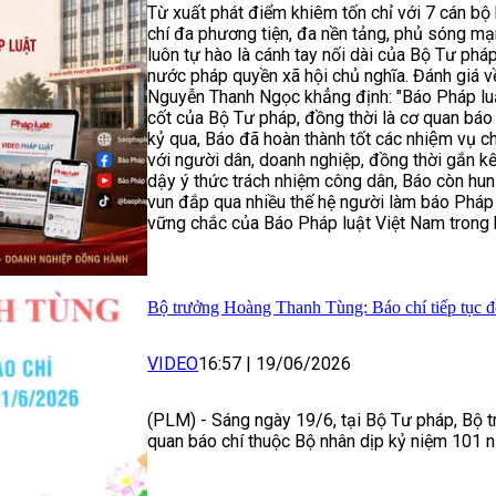
Từ xuất phát điểm khiêm tốn chỉ với 7 cán bộ
chí đa phương tiện, đa nền tảng, phủ sóng 
luôn tự hào là cánh tay nối dài của Bộ Tư phá
nước pháp quyền xã hội chủ nghĩa. Đánh giá v
Nguyễn Thanh Ngọc khẳng định: "Báo Pháp luậ
cốt của Bộ Tư pháp, đồng thời là cơ quan báo 
kỷ qua, Báo đã hoàn thành tốt các nhiệm vụ ch
với người dân, doanh nghiệp, đồng thời gắn kế
dậy ý thức trách nhiệm công dân, Báo còn hun đ
vun đắp qua nhiều thế hệ người làm báo Pháp 
vững chắc của Báo Pháp luật Việt Nam trong 
Bộ trưởng Hoàng Thanh Tùng: Báo chí tiếp tục đ
VIDEO
16:57
|
19/06/2026
(PLM) - Sáng ngày 19/6, tại Bộ Tư pháp, Bộ 
quan báo chí thuộc Bộ nhân dịp kỷ niệm 101