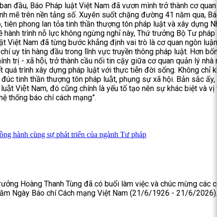
 ban đầu, Báo Pháp luật Việt Nam đã vươn mình trở thành cơ quan
mạnh mẽ trên nền tảng số. Xuyên suốt chặng đường 41 năm qua, B
p, tiên phong lan tỏa tinh thần thượng tôn pháp luật và xây dựng N
ề hành trình nỗ lực không ngừng nghỉ này, Thứ trưởng Bộ Tư pháp
t Việt Nam đã từng bước khẳng định vai trò là cơ quan ngôn luậ
chí uy tín hàng đầu trong lĩnh vực truyền thông pháp luật. Hơn bố
ính trị - xã hội, trở thành cầu nối tin cậy giữa cơ quan quản lý nh
t quá trình xây dựng pháp luật với thực tiễn đời sống. Không chỉ k
úc tinh thần thượng tôn pháp luật, phụng sự xã hội. Bản sắc ấy
luật Việt Nam, đó cũng chính là yếu tố tạo nên sự khác biệt và vị
hệ thống báo chí cách mạng”.
ồng hành cùng sự phát triển của ngành Tư pháp
trưởng Hoàng Thanh Tùng đã có buổi làm việc và chúc mừng các 
 năm Ngày Báo chí Cách mạng Việt Nam (21/6/1926 - 21/6/2026)