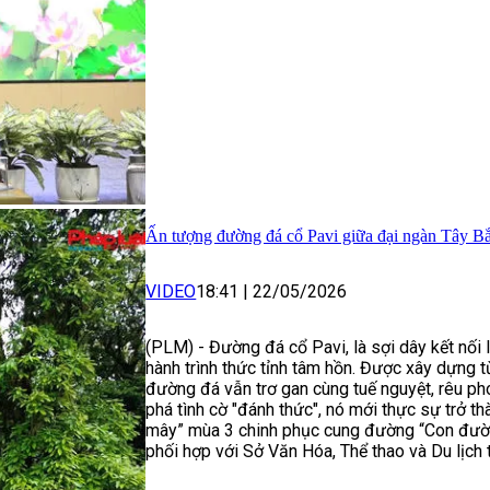
Ấn tượng đường đá cổ Pavi giữa đại ngàn Tây B
VIDEO
18:41
|
22/05/2026
(PLM) - Đường đá cổ Pavi, là sợi dây kết nối l
hành trình thức tỉnh tâm hồn. Được xây dựng 
đường đá vẫn trơ gan cùng tuế nguyệt, rêu ph
phá tình cờ "đánh thức", nó mới thực sự trở th
mây” mùa 3 chinh phục cung đường “Con đườn
phối hợp với Sở Văn Hóa, Thể thao và Du lịch