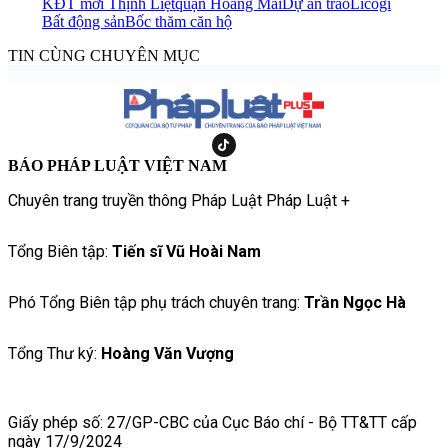
KĐT mới Thịnh Liệt
quận Hoàng Mai
Dự án trao
Licogi
Bất động sản
Bốc thăm căn hộ
TIN CÙNG CHUYÊN MỤC
BÁO PHÁP LUẬT VIỆT NAM
Chuyên trang truyền thông Pháp Luật Pháp Luật +
Tổng Biên tập:
Tiến sĩ Vũ Hoài Nam
Phó Tổng Biên tập phụ trách chuyên trang:
Trần Ngọc Hà
Tổng Thư ký:
Hoàng Văn Vượng
Giấy phép số: 27/GP-CBC của Cục Báo chí - Bộ TT&TT cấp
ngày 17/9/2024