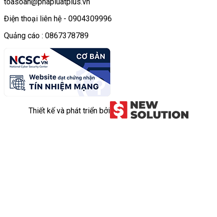
toasoan@phapluatplus.vn
Điện thoại liên hệ - 0904309996
Quảng cáo : 0867378789
Thiết kế và phát triển bởi