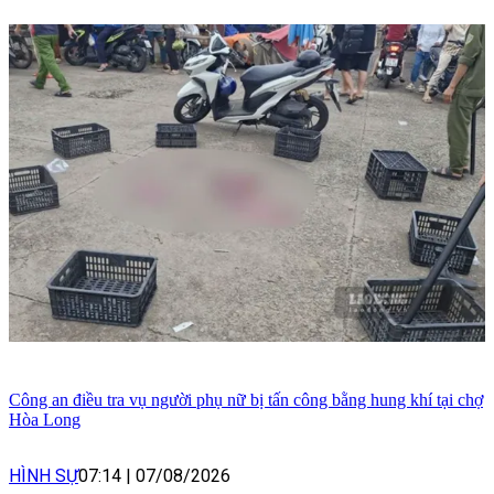
Công an điều tra vụ người phụ nữ bị tấn công bằng hung khí tại chợ
Hòa Long
HÌNH SỰ
07:14
|
07/08/2026