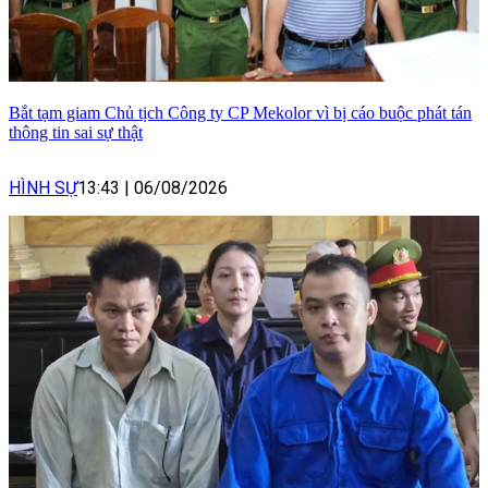
Bắt tạm giam Chủ tịch Công ty CP Mekolor vì bị cáo buộc phát tán
thông tin sai sự thật
HÌNH SỰ
13:43
|
06/08/2026