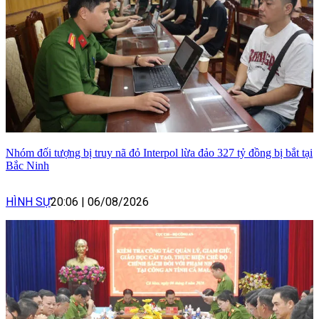
Nhóm đối tượng bị truy nã đỏ Interpol lừa đảo 327 tỷ đồng bị bắt tại
Bắc Ninh
HÌNH SỰ
20:06
|
06/08/2026