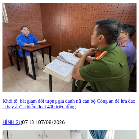
Khởi tố, bắt giam đối tượng giả danh nữ cán bộ Công an để lừa đảo
"chạy án", chiếm đoạt 400 triệu đồng
HÌNH SỰ
07:13
|
07/08/2026