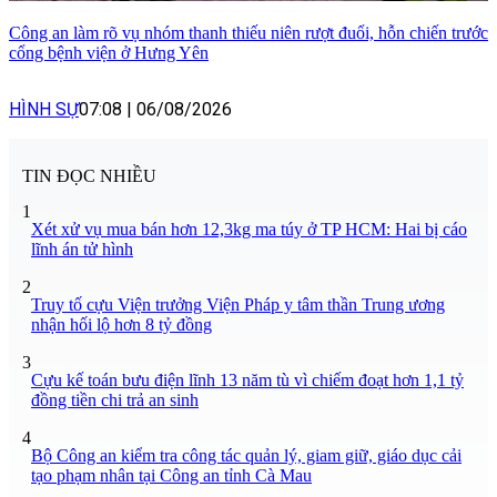
Công an làm rõ vụ nhóm thanh thiếu niên rượt đuổi, hỗn chiến trước
cổng bệnh viện ở Hưng Yên
HÌNH SỰ
07:08
|
06/08/2026
TIN ĐỌC NHIỀU
1
Xét xử vụ mua bán hơn 12,3kg ma túy ở TP HCM: Hai bị cáo
lĩnh án tử hình
2
Truy tố cựu Viện trưởng Viện Pháp y tâm thần Trung ương
nhận hối lộ hơn 8 tỷ đồng
3
Cựu kế toán bưu điện lĩnh 13 năm tù vì chiếm đoạt hơn 1,1 tỷ
đồng tiền chi trả an sinh
4
Bộ Công an kiểm tra công tác quản lý, giam giữ, giáo dục cải
tạo phạm nhân tại Công an tỉnh Cà Mau