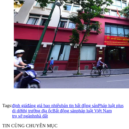
Tags:
định giá
đáng giá bao nhiêu
bản tin bất động sản
Pháp luật plus
di dời
thị trường địa ốc
Bất động sản
pháp luật Việt Nam
trụ sở ngành
nhà đất
TIN CÙNG CHUYÊN MỤC