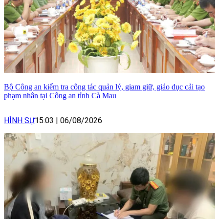
Bộ Công an kiểm tra công tác quản lý, giam giữ, giáo dục cải tạo
phạm nhân tại Công an tỉnh Cà Mau
HÌNH SỰ
15:03
|
06/08/2026