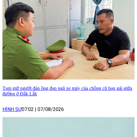
Tạm giữ người đàn ông đạp ngã xe máy của chồng cũ bạn gái giữa
đường ở Đắk Lắk
HÌNH SỰ
07:02
|
07/08/2026