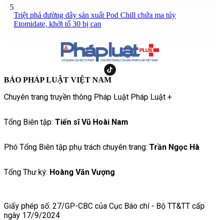
5
Triệt phá đường dây sản xuất Pod Chill chứa ma túy
Etomidate, khởi tố 30 bị can
BÁO PHÁP LUẬT VIỆT NAM
Chuyên trang truyền thông Pháp Luật Pháp Luật +
Tổng Biên tập:
Tiến sĩ Vũ Hoài Nam
Phó Tổng Biên tập phụ trách chuyên trang:
Trần Ngọc Hà
Tổng Thư ký:
Hoàng Văn Vượng
Giấy phép số: 27/GP-CBC của Cục Báo chí - Bộ TT&TT cấp
ngày 17/9/2024