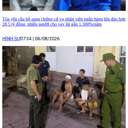
Tòa yêu cầu bổ sung chứng cứ vụ nhân viên ngân hàng lừa đảo hơn
28,5 tỷ đồng, nhiều người cho vay lãi gần 1.300%/năm
HÌNH SỰ
07:34
|
06/08/2026