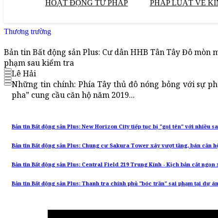
HOẠT ĐỘNG TƯ PHÁP
PHÁP LUẬT VỀ KI
Thương trường
Bản tin Bất động sản Plus: Cư dân HHB Tân Tây Đô mòn m
phạm sau kiểm tra
Lê Hải
Những tin chính: Phía Tây thủ đô nóng bỏng với sự ph
pha” cung cầu căn hộ năm 2019...
Bản tin Bất động sản Plus: New Horizon City tiếp tục bị "gọi tên" với nhiều s
Bản tin Bất động sản Plus: Chung cư Sakura Tower xây vượt tầng, bán căn h
Bản tin Bất động sản Plus: Central Field 219 Trung Kính - Kịch bản cắt ngọn 
Bản tin Bất động sản Plus: Thanh tra chính phủ "bóc trần" sai phạm tại dự