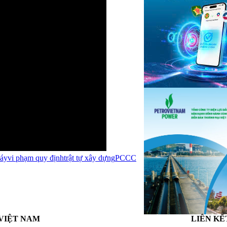
háy
vi phạm quy định
trật tự xây dựng
PCCC
VIỆT NAM
LIÊN KẾ