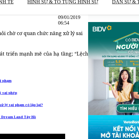
NH TẾ
HÌNH SỰ & TỐ TỤNG HÌNH SỰ
DÂN SỰ & 
09/01/2019
06:54
ỏi chờ cơ quan chức năng xử lý sai
át triển mạnh mẽ của hạ tầng; “Lệch
ai phạm
ộ sai phép
xử lý sai phạm có lặp lại?
 án Dream Land Tây Hồ