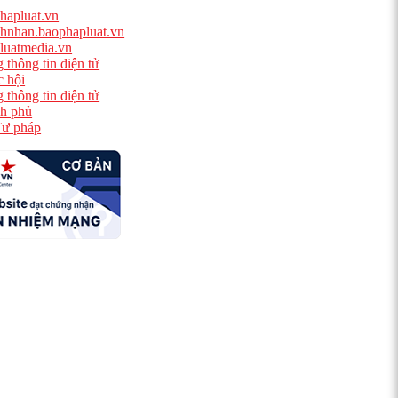
hapluat.vn
hnhan.baophapluat.vn
luatmedia.vn
 thông tin điện tử
 hội
 thông tin điện tử
h phủ
ư pháp