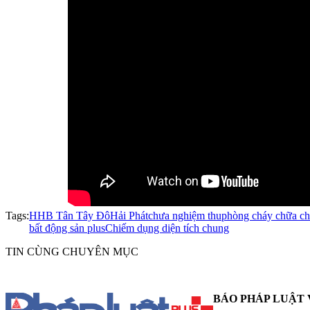
Tags:
HHB Tân Tây Đô
Hải Phát
chưa nghiệm thu
phòng cháy chữa c
bất động sản plus
Chiếm dụng diện tích chung
TIN CÙNG CHUYÊN MỤC
BÁO PHÁP LUẬT 