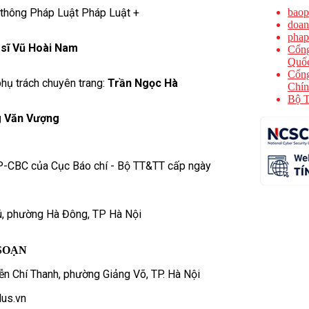
 thông Pháp Luật Pháp Luật +
baop
doan
phap
 sĩ Vũ Hoài Nam
Cổng
Quốc
Cổng
hụ trách chuyên trang:
Trần Ngọc Hà
Chín
Bộ T
 Văn Vượng
P-CBC của Cục Báo chí - Bộ TT&TT cấp ngày
ú, phường Hà Đông, TP Hà Nội
SOẠN
n Chí Thanh, phường Giảng Võ, TP. Hà Nội
us.vn