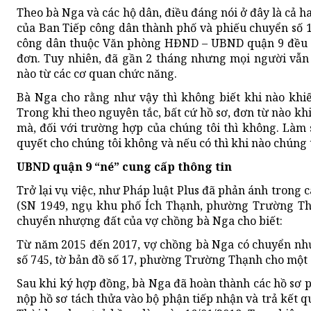
Theo bà Nga và các hộ dân, điều đáng nói ở đây là cả 
của Ban Tiếp công dân thành phố và phiếu chuyển số 
công dân thuộc Văn phòng HĐND – UBND quận 9 đều kh
đơn. Tuy nhiên, đã gần 2 tháng nhưng mọi người vẫn
nào từ các cơ quan chức năng.
Bà Nga cho rằng như vậy thì không biết khi nào khi
Trong khi theo nguyên tắc, bất cứ hồ sơ, đơn từ nào khi
mà, đối với trường hợp của chúng tôi thì không. Làm 
quyết cho chúng tôi không và nếu có thì khi nào chúng 
UBND quận 9 “né” cung cấp thông tin
Trở lại vụ việc, như Pháp luật Plus đã phản ánh trong 
(SN 1949, ngụ khu phố Ích Thạnh, phường Trường Thạ
chuyển nhượng đất của vợ chồng bà Nga cho biết:
Từ năm 2015 đến 2017, vợ chồng bà Nga có chuyển nhượ
số 745, tờ bản đồ số 17, phường Trường Thạnh cho một s
Sau khi ký hợp đồng, bà Nga đã hoàn thành các hồ sơ
nộp hồ sơ tách thửa vào bộ phận tiếp nhận và trả kế