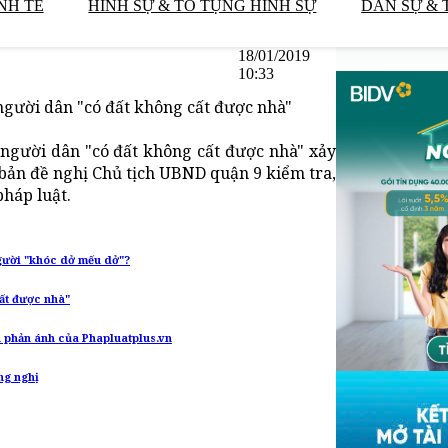
NH TẾ
HÌNH SỰ & TỐ TỤNG HÌNH SỰ
DÂN SỰ & 
18/01/2019
10:33
người dân "có đất không cất được nhà"
c người dân "có đất không cất được nhà" xảy
 bản đề nghị Chủ tịch UBND quận 9 kiểm tra,
pháp luật.
người "khóc dở mếu dở"?
ất được nhà"
u phản ánh của Phapluatplus.vn
ng nghị