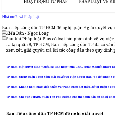
HOẠT ĐỘNG TƯ PHÁP
PHÁP LUẬT VỀ KI
Nhà nước và Pháp luật
Ban Tiếp công dân TP HCM đề nghị quận 9 giải quyết vụ 
Kiến Dân - Ngọc Long
Sau khi Pháp luật Plus có loạt bài phản ánh về vụ việ
ra tại quận 9, TP HCM, Ban Tiếp công dân TP đã có văn
xem xét, giải quyết, trả lời các công dân theo quy định 
TP HCM: Một quyết định "thiếu sự linh hoạt" của UBND quận 9 khiến nhiều 
TP HCM: UBND quận 9 cần sớm giải quyết vụ việc người dân "có đất không c
TP HCM: Kháng nghị giám đốc thẩm vụ tranh chấp đất thừa kế tại quận 9 sa
TP HCM: Chi cục THADS quận Tân Phú cưỡng chế thi hành bản án đã bị khá
Ban Tiếp công dân TP HCM đề nghị giải quyết