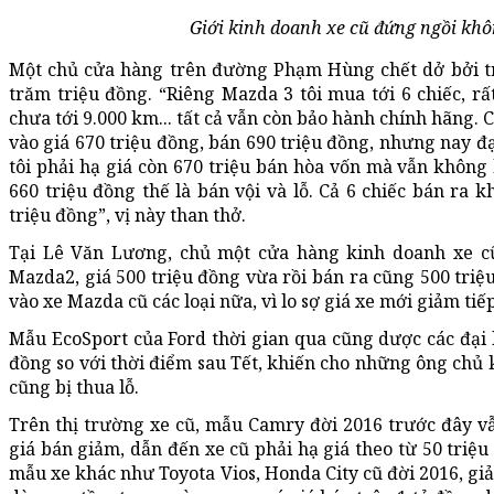
Giới kinh doanh xe cũ đứng ngồi khô
Một chủ cửa hàng trên đường Phạm Hùng chết dở bởi tr
trăm triệu đồng. “Riêng Mazda 3 tôi mua tới 6 chiếc, rấ
chưa tới 9.000 km... tất cả vẫn còn bảo hành chính hãng.
vào giá 670 triệu đồng, bán 690 triệu đồng, nhưng nay đại
tôi phải hạ giá còn 670 triệu bán hòa vốn mà vẫn khôn
660 triệu đồng thế là bán vội và lỗ. Cả 6 chiếc bán ra k
triệu đồng”, vị này than thở.
Tại Lê Văn Lương, chủ một cửa hàng kinh doanh xe cũ
Mazda2, giá 500 triệu đồng vừa rồi bán ra cũng 500 tr
vào xe Mazda cũ các loại nữa, vì lo sợ giá xe mới giảm tiếp
Mẫu EcoSport của Ford thời gian qua cũng dược các đại l
đồng so với thời điểm sau Tết, khiến cho những ông chủ 
cũng bị thua lỗ.
Trên thị trường xe cũ, mẫu Camry đời 2016 trước đây v
giá bán giảm, dẫn đến xe cũ phải hạ giá theo từ 50 triệ
mẫu xe khác như Toyota Vios, Honda City cũ đời 2016, gi