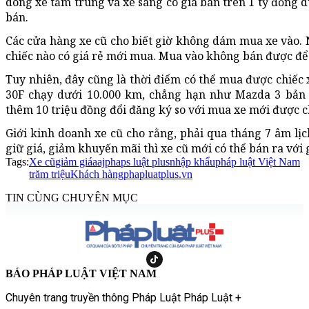
dòng xe tầm trung và xe sang có giá bán trên 1 tỷ đồng d
bán.
Các cửa hàng xe cũ cho biết giờ không dám mua xe vào.
chiếc nào có giá rẻ mới mua. Mua vào không bán được để 
Tuy nhiên, đây cũng là thời điểm có thể mua được chiếc x
30F chạy dưới 10.000 km, chẳng hạn như Mazda 3 bản 1
thêm 10 triệu đồng đổi đăng ký so với mua xe mới được ch
Giới kinh doanh xe cũ cho rằng, phải qua tháng 7 âm lịc
giữ giá, giảm khuyến mãi thì xe cũ mới có thể bán ra với g
Tags:
Xe cũ
giảm giá
aajphaps luật plus
nhập khẩu
pháp luật Việt Nam
trăm triệu
Khách hàng
phapluatplus.vn
TIN CÙNG CHUYÊN MỤC
BÁO PHÁP LUẬT VIỆT NAM
Chuyên trang truyền thông Pháp Luật Pháp Luật +