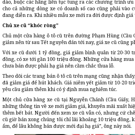
dào, buộc các hãng liên tục tung ra các chương trình ưu 
cho cả những dòng xe có doanh số cao cũng phải vào c
đang diễn ra. Khi nhiều mẫu xe mới ra đời được định giá t
Chủ xe cũ “khóc ròng”
Chủ một cửa hàng ô tô cũ trên đường Phạm Hùng (Cầu Giấ
giảm nên từ sau Tết nguyên đán tới nay, giá xe cũ cũng p
Với xe cũ dưới 1 tỷ đồng, giá giảm bình quân từ 20-30 t
đồng, có xe tới gần 100 triệu đồng. Những cửa hàng mua x
chưa bán được phải hạ giá nên cầm chắc thua lỗ.
Theo dõi các trang bán ô tô cũ trên mạng cũng nhận thấy,
đã giảm giá để hút khách. Giá niêm yết giảm từ 10-20 tr
yêu cầu giảm thêm khi có ý định mua nghiêm túc.
Một chủ cửa hàng xe cũ tại Nguyễn Chánh (Cầu Giấy, Hà
những thông tin về xe mới giảm giá, khuyến mãi xuất hiệ
thêm bết bát. Người đến xem xe cũ vẫn có, nhưng cứ chê
cũ giờ bán xong chúng tôi chỉ lãi khoảng 10 triệu đồng, 
ẩm, để lâu không bán được mới đại hạ giá”, ông này nói.