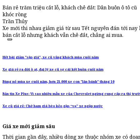
Bán rẻ trăm triệu cắt lỗ, khách chê đắt: Dân buôn ô tô cũ
khóc ròng
Trần Thủy
Xe mới thi nhau giảm giá từ sau Tết nguyên đán tới nay 
bán cắt lỗ nhưng khách vẫn chê đắt, chẳng ai mua.
Hết bài giảm "sập giá", xe cũ vắng khách mùa cuối năm
Xe giá rẻ ra đời ồ ạt, đại lý xe cũ sợ cái kết buồn cuối năm
Bùng nổ mùa xe cuối năm, hơn 21.000 xe con "lăn bánh" tháng 10
Bản tin Xe Plus: Vì sao nhiều mẫu xe của Chevrolet ngừng cung cấp ra thị trư
Xe cũ giá rẻ: Chớ ham giá bèo kẻo gặp “vạ” xe ngập nước
Giá xe mới giảm sâu
Thời gian gần đây, nhiều dòng xe thuộc nhóm xe có doan