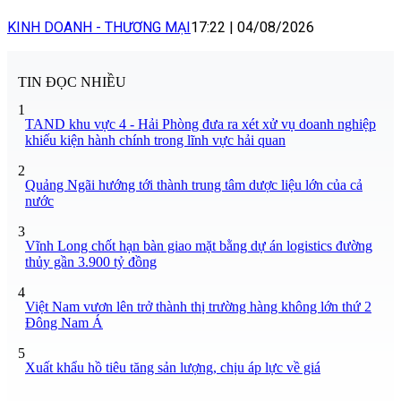
KINH DOANH - THƯƠNG MẠI
17:22
|
04/08/2026
TIN ĐỌC NHIỀU
1
TAND khu vực 4 - Hải Phòng đưa ra xét xử vụ doanh nghiệp
khiếu kiện hành chính trong lĩnh vực hải quan
2
Quảng Ngãi hướng tới thành trung tâm dược liệu lớn của cả
nước
3
Vĩnh Long chốt hạn bàn giao mặt bằng dự án logistics đường
thủy gần 3.900 tỷ đồng
4
Việt Nam vươn lên trở thành thị trường hàng không lớn thứ 2
Đông Nam Á
5
Xuất khẩu hồ tiêu tăng sản lượng, chịu áp lực về giá