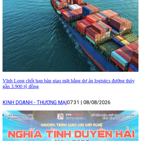
Vĩnh Long chốt hạn bàn giao mặt bằng dự án logistics đường thủy
gần 3.900 tỷ đồng
KINH DOANH - THƯƠNG MẠI
07:31
|
08/08/2026