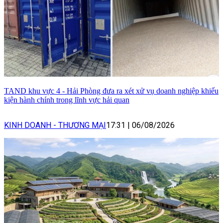
TAND khu vực 4 - Hải Phòng đưa ra xét xử vụ doanh nghiệp khiếu
kiện hành chính trong lĩnh vực hải quan
KINH DOANH - THƯƠNG MẠI
17:31
|
06/08/2026