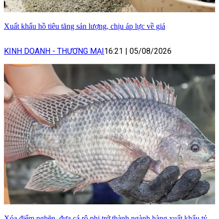
Xuất khẩu hồ tiêu tăng sản lượng, chịu áp lực về giá
KINH DOANH - THƯƠNG MẠI
16:21
|
05/08/2026
Xóa điểm nghẽn, đưa cá rô phi trở thành ngành hàng xuất khẩu tỷ