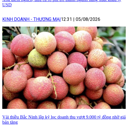
USD
KINH DOANH - THƯƠNG MẠI
12:31
|
05/08/2026
Vải thiều Bắc Ninh lập kỷ lục doanh thu vượt 9.000 tỷ đồng nhờ giá
bán tăng