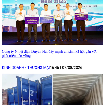
Công ty Nhiệt điện Duyên Hải đẩy mạnh an sinh xã hội gắn với
phát triển bền vững
KINH DOANH - THƯƠNG MẠI
16:46
|
07/08/2026