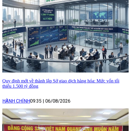
Quy định mới về thành lập Sở giao dịch hàng hóa: Mức vốn tối
thiểu 1.500 tỷ đồng
HÀNH CHÍNH
09:35
|
06/08/2026