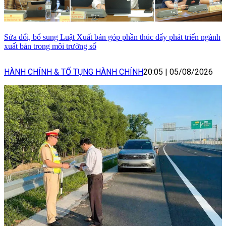
Sửa đổi, bổ sung Luật Xuất bản góp phần thúc đẩy phát triển ngành
xuất bản trong môi trường số
HÀNH CHÍNH & TỐ TỤNG HÀNH CHÍNH
20:05
|
05/08/2026