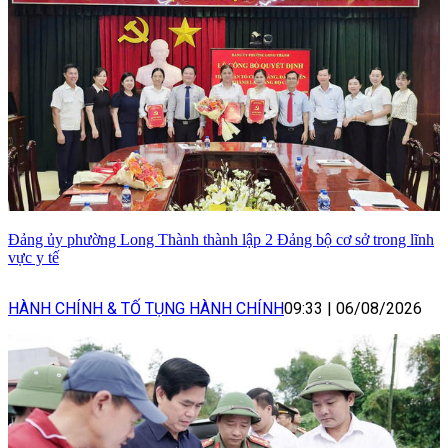
Đảng ủy phường Long Thành thành lập 2 Đảng bộ cơ sở trong lĩnh
vực y tế
HÀNH CHÍNH & TỐ TỤNG HÀNH CHÍNH
09:33
|
06/08/2026