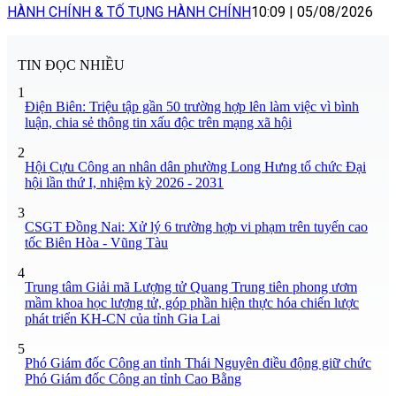
HÀNH CHÍNH & TỐ TỤNG HÀNH CHÍNH
10:09
|
05/08/2026
TIN ĐỌC NHIỀU
1
Điện Biên: Triệu tập gần 50 trường hợp lên làm việc vì bình
luận, chia sẻ thông tin xấu độc trên mạng xã hội
2
Hội Cựu Công an nhân dân phường Long Hưng tổ chức Đại
hội lần thứ I, nhiệm kỳ 2026 - 2031
3
CSGT Đồng Nai: Xử lý 6 trường hợp vi phạm trên tuyến cao
tốc Biên Hòa - Vũng Tàu
4
Trung tâm Giải mã Lượng tử Quang Trung tiên phong ươm
mầm khoa học lượng tử, góp phần hiện thực hóa chiến lược
phát triển KH-CN của tỉnh Gia Lai
5
Phó Giám đốc Công an tỉnh Thái Nguyên điều động giữ chức
Phó Giám đốc Công an tỉnh Cao Bằng