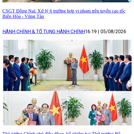
CSGT Đồng Nai: Xử lý 6 trường hợp vi phạm trên tuyến cao tốc
Biên Hòa - Vũng Tàu
HÀNH CHÍNH & TỐ TỤNG HÀNH CHÍNH
16:19
|
05/08/2026
Thủ tướng Chính phủ điều động, bổ nhiệm hai Thứ trưởng Bộ