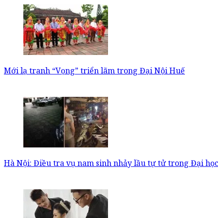
Mới lạ tranh “Vọng” triển lãm trong Đại Nội Huế
Hà Nội: Điều tra vụ nam sinh nhảy lầu tự tử trong Đại học