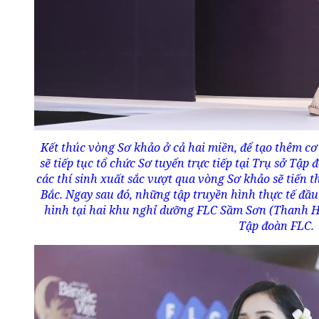
Kết thúc vòng Sơ khảo ở cả hai miền, để tạo thêm c
sẽ tiếp tục tổ chức Sơ tuyển trực tiếp tại Trụ sở Tập
các thí sinh xuất sắc vượt qua vòng Sơ khảo sẽ tiến
Bắc. Ngay sau đó, những tập truyền hình thực tế đầ
hình tại hai khu nghỉ dưỡng FLC Sầm Sơn (Thanh 
Tập đoàn FLC.