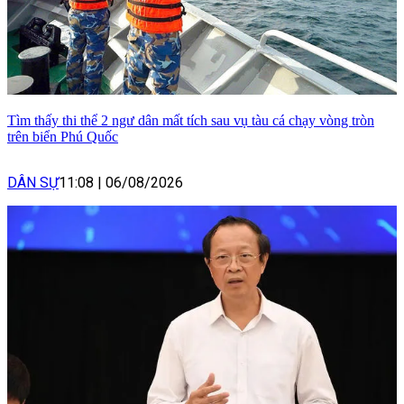
Tìm thấy thi thể 2 ngư dân mất tích sau vụ tàu cá chạy vòng tròn
trên biển Phú Quốc
DÂN SỰ
11:08
|
06/08/2026