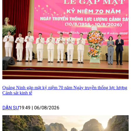
Quảng Ninh gặp mặt kỷ niệm 70 năm Ngày truyền thống lực lượng
Cảnh sát kinh tế
DÂN SỰ
19:49
|
06/08/2026