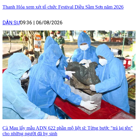
Thanh Hóa xem xét tổ chức Festival Diều Sầm Sơn năm 2026
DÂN SỰ
09:36
|
06/08/2026
Cà Mau lấy mẫu ADN 622 phần mộ liệt sĩ: Từng bước "trả lại tên"
cho những người đã hy sinh