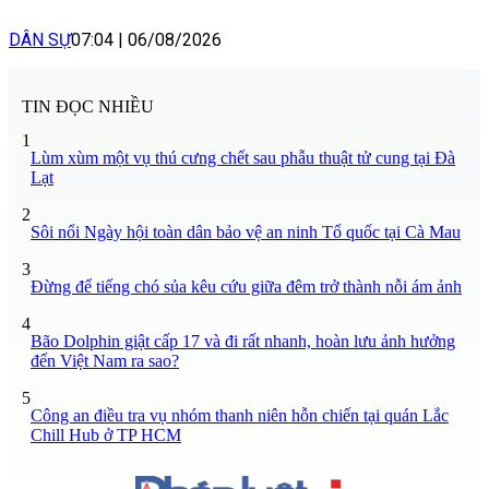
DÂN SỰ
07:04
|
06/08/2026
TIN ĐỌC NHIỀU
1
Lùm xùm một vụ thú cưng chết sau phẫu thuật tử cung tại Đà
Lạt
2
Sôi nổi Ngày hội toàn dân bảo vệ an ninh Tổ quốc tại Cà Mau
3
Đừng để tiếng chó sủa kêu cứu giữa đêm trở thành nỗi ám ảnh
4
Bão Dolphin giật cấp 17 và đi rất nhanh, hoàn lưu ảnh hưởng
đến Việt Nam ra sao?
5
Công an điều tra vụ nhóm thanh niên hỗn chiến tại quán Lắc
Chill Hub ở TP HCM