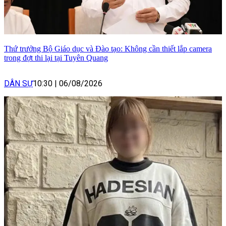
Thứ trưởng Bộ Giáo dục và Đào tạo: Không cần thiết lắp camera
trong đợt thi lại tại Tuyên Quang
DÂN SỰ
10:30
|
06/08/2026