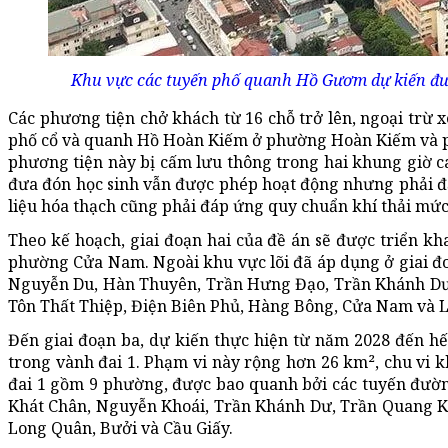
Khu vực các tuyến phố quanh Hồ Gươm dự kiến đượ
Các phương tiện chở khách từ 16 chỗ trở lên, ngoại trừ x
phố cổ và quanh Hồ Hoàn Kiếm ở phường Hoàn Kiếm và p
phương tiện này bị cấm lưu thông trong hai khung giờ c
đưa đón học sinh vẫn được phép hoạt động nhưng phải đạt
liệu hóa thạch cũng phải đáp ứng quy chuẩn khí thải mức
Theo kế hoạch, giai đoạn hai của đề án sẽ được triển kh
phường Cửa Nam. Ngoài khu vực lõi đã áp dụng ở giai đ
Nguyễn Du, Hàn Thuyên, Trần Hưng Đạo, Trần Khánh Dư,
Tôn Thất Thiệp, Điện Biên Phủ, Hàng Bông, Cửa Nam và 
Đến giai đoạn ba, dự kiến thực hiện từ năm 2028 đến h
trong vành đai 1. Phạm vi này rộng hơn 26 km², chu vi 
đai 1 gồm 9 phường, được bao quanh bởi các tuyến đườn
Khát Chân, Nguyễn Khoái, Trần Khánh Dư, Trần Quang K
Long Quân, Bưởi và Cầu Giấy.