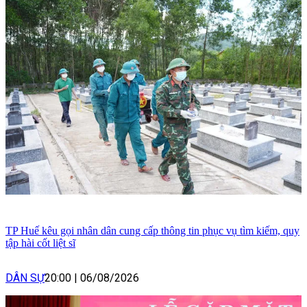
TP Huế kêu gọi nhân dân cung cấp thông tin phục vụ tìm kiếm, quy
tập hài cốt liệt sĩ
DÂN SỰ
20:00
|
06/08/2026