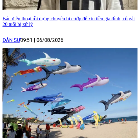
Bán điện thoại rồi dựng chuyện bị cướp để xin tiền gia đình, cô gái
20 tuổi bị xử lý
DÂN SỰ
09:51
|
06/08/2026