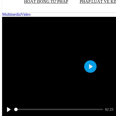
HOẠT ĐỘNG TƯ PHÁP
PHÁP LUẬT VỀ KI
Multimedia
Video
Phát
02:25
Phát