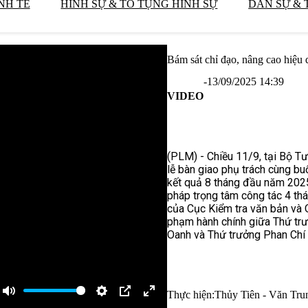
NH TẾ
HÌNH SỰ & TỐ TỤNG HÌNH SỰ
DÂN SỰ & 
Bám sát chỉ đạo, nâng cao hiệu 
-
13/09/2025 14:39
VIDEO
(PLM) - Chiều 11/9, tại Bộ Tư
lễ bàn giao phụ trách cùng bu
kết quả 8 tháng đầu năm 2025
pháp trọng tâm công tác 4 th
của Cục Kiểm tra văn bản và Q
phạm hành chính giữa Thứ t
Oanh và Thứ trưởng Phan Chí 
Thực hiện:
Thủy Tiên - Văn Tru
Tắt
Cài
Chế
Xem