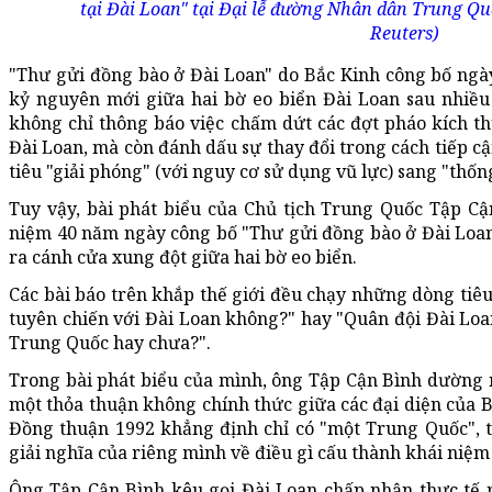
tại Đài Loan" tại Đại lễ đường Nhân dân Trung Qu
Reuters)
"Thư gửi đồng bào ở Đài Loan" do Bắc Kinh công bố ngà
kỷ nguyên mới giữa hai bờ eo biển Đài Loan sau nhiều
không chỉ thông báo việc chấm dứt các đợt pháo kích 
Đài Loan, mà còn đánh dấu sự thay đổi trong cách tiếp cậ
tiêu "giải phóng" (với nguy cơ sử dụng vũ lực) sang "thốn
Tuy vậy, bài phát biểu của Chủ tịch Trung Quốc Tập Cậ
niệm 40 năm ngày công bố "Thư gửi đồng bào ở Đài Loan
ra cánh cửa xung đột giữa hai bờ eo biển.
Các bài báo trên khắp thế giới đều chạy những dòng tiê
tuyên chiến với Đài Loan không?" hay "Quân đội Đài Loan
Trung Quốc hay chưa?".
Trong bài phát biểu của mình, ông Tập Cận Bình dường 
một thỏa thuận không chính thức giữa các đại diện của B
Đồng thuận 1992 khẳng định chỉ có "một Trung Quốc", t
giải nghĩa của riêng mình về điều gì cấu thành khái niệ
Ông Tập Cận Bình kêu gọi Đài Loan chấp nhận thực tế r