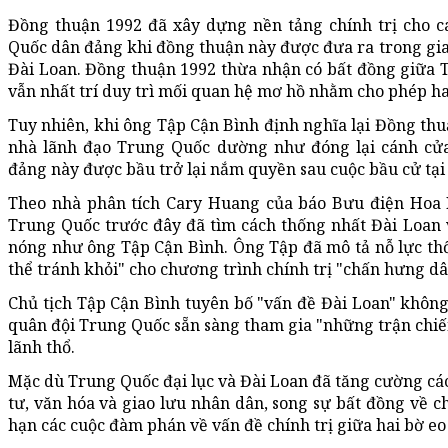
Đồng thuận 1992 đã xây dựng nền tảng chính trị cho 
Quốc dân đảng khi đồng thuận này được đưa ra trong gi
Đài Loan. Đồng thuận 1992 thừa nhận có bất đồng giữa T
vẫn nhất trí duy trì mối quan hệ mơ hồ nhằm cho phép hai 
Tuy nhiên, khi ông Tập Cận Bình định nghĩa lại Đồng thu
nhà lãnh đạo Trung Quốc dường như đóng lại cánh cử
đảng này được bầu trở lại nắm quyền sau cuộc bầu cử tại
Theo nhà phân tích Cary Huang của báo Bưu điện Hoa 
Trung Quốc trước đây đã tìm cách thống nhất Đài Loan vớ
nóng như ông Tập Cận Bình. Ông Tập đã mô tả nỗ lực th
thể tránh khỏi" cho chương trình chính trị "chấn hưng d
Chủ tịch Tập Cận Bình tuyên bố "vấn đề Đài Loan" không 
quân đội Trung Quốc sẵn sàng tham gia "những trận chiến"
lãnh thổ.
Mặc dù Trung Quốc đại lục và Đài Loan đã tăng cường các
tư, văn hóa và giao lưu nhân dân, song sự bất đồng về c
hạn các cuộc đàm phán về vấn đề chính trị giữa hai bờ eo