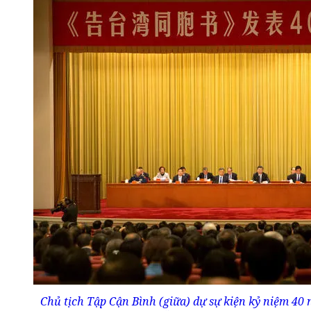
Chủ tịch Tập Cận Bình (giữa) dự sự kiện kỷ niệm 40