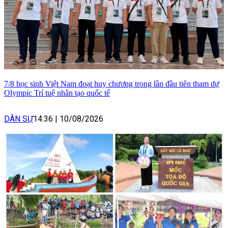
7/8 học sinh Việt Nam đoạt huy chương trong lần đầu tiên tham dự
Olympic Trí tuệ nhân tạo quốc tế
DÂN SỰ
14:36
|
10/08/2026