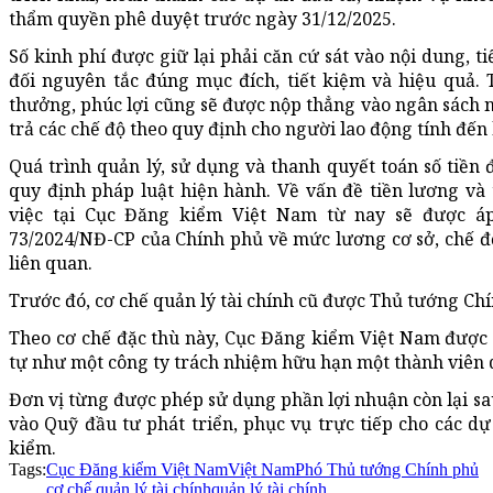
thẩm quyền phê duyệt trước ngày 31/12/2025.
Số kinh phí được giữ lại phải căn cứ sát vào nội dung, t
đối nguyên tắc đúng mục đích, tiết kiệm và hiệu quả.
thưởng, phúc lợi cũng sẽ được nộp thẳng vào ngân sách n
trả các chế độ theo quy định cho người lao động tính đến
Quá trình quản lý, sử dụng và thanh quyết toán số tiền đ
quy định pháp luật hiện hành. Về vấn đề tiền lương và
việc tại Cục Đăng kiểm Việt Nam từ nay sẽ được áp
73/2024/NĐ-CP của Chính phủ về mức lương cơ sở, chế đ
liên quan.
Trước đó, cơ chế quản lý tài chính cũ được Thủ tướng Ch
Theo cơ chế đặc thù này, Cục Đăng kiểm Việt Nam được 
tự như một công ty trách nhiệm hữu hạn một thành viên 
Đơn vị từng được phép sử dụng phần lợi nhuận còn lại sau
vào Quỹ đầu tư phát triển, phục vụ trực tiếp cho các d
kiểm.
Tags:
Cục Đăng kiểm Việt Nam
Việt Nam
Phó Thủ tướng Chính phủ
cơ chế quản lý tài chính
quản lý tài chính