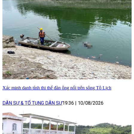
Xác minh danh tính thi thể đàn ông nổi trên sông Tô Lịch
DÂN SỰ & TỐ TỤNG DÂN SỰ
19:36
|
10/08/2026