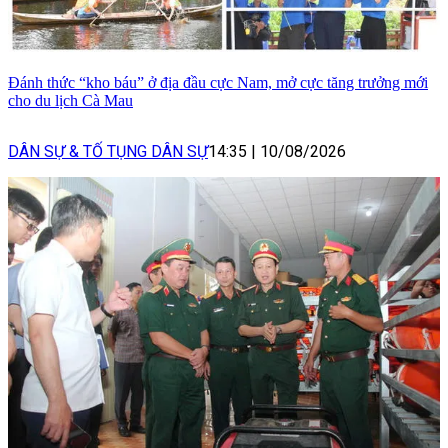
Đánh thức “kho báu” ở địa đầu cực Nam, mở cực tăng trưởng mới
cho du lịch Cà Mau
DÂN SỰ & TỐ TỤNG DÂN SỰ
14:35
|
10/08/2026