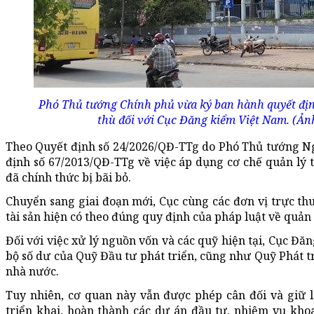
Phó Thủ tướng Chính phủ vừa ký ban hành quyết định
thù đối với Cục Đăng kiểm Việt Nam. (Ản
Theo Quyết định số 24/2026/QĐ-TTg do Phó Thủ tướng N
định số 67/2013/QĐ-TTg về việc áp dụng cơ chế quản lý 
đã chính thức bị bãi bỏ.
Chuyển sang giai đoạn mới, Cục cùng các đơn vị trực thu
tài sản hiện có theo đúng quy định của pháp luật về quản l
Đối với việc xử lý nguồn vốn và các quỹ hiện tại, Cục Đ
bộ số dư của Quỹ Đầu tư phát triển, cũng như Quỹ Phát t
nhà nước.
Tuy nhiên, cơ quan này vẫn được phép cân đối và giữ l
triển khai, hoàn thành các dự án đầu tư, nhiệm vụ
kho