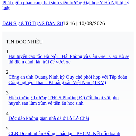
Phát ngôn phản cảm, hai sinh viên trường Đại học Y Hà Nội bị kỷ
luật
DÂN SỰ & TỐ TỤNG DÂN SỰ
13:16
|
10/08/2026
TIN ĐỌC NHIỀU
1
Hai tuyến cao tốc Hà Nội - Hải Phòng và Cầu Giẽ - Cao Bồ sẽ
thí điểm dành làn trái để vượt xe
2
Công an tỉnh Quảng Ninh ký Quy chế phối hợp với Tập đoàn
Công nghiệp Than - Khoáng sản Việt Nam (TKV)
3
Hiệu trưởng Trường THCS Phương Độ đối thoại với phụ
huynh sau lùm xùm về tiền ăn học sinh
4
Độc đáo không gian nhà đá ở Lô Lô Chải
5
CLB Doanh nhân Đồng Tháp tại TPHCM: Kết nối doanh