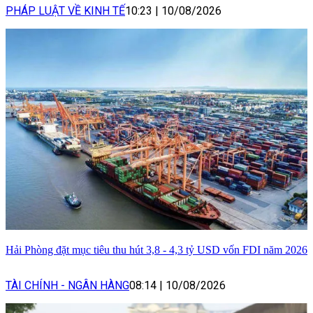
PHÁP LUẬT VỀ KINH TẾ
10:23
|
10/08/2026
Hải Phòng đặt mục tiêu thu hút 3,8 - 4,3 tỷ USD vốn FDI năm 2026
TÀI CHÍNH - NGÂN HÀNG
08:14
|
10/08/2026