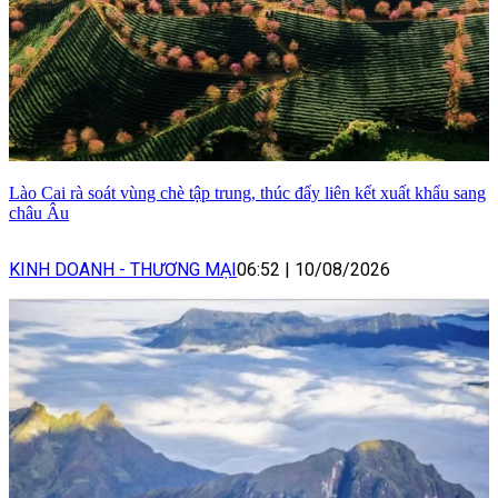
Lào Cai rà soát vùng chè tập trung, thúc đẩy liên kết xuất khẩu sang
châu Âu
KINH DOANH - THƯƠNG MẠI
06:52
|
10/08/2026