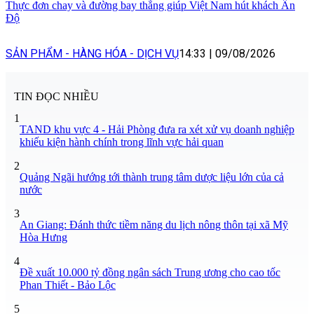
Thực đơn chay và đường bay thẳng giúp Việt Nam hút khách Ấn
Độ
SẢN PHẨM - HÀNG HÓA - DỊCH VỤ
14:33
|
09/08/2026
TIN ĐỌC NHIỀU
1
TAND khu vực 4 - Hải Phòng đưa ra xét xử vụ doanh nghiệp
khiếu kiện hành chính trong lĩnh vực hải quan
2
Quảng Ngãi hướng tới thành trung tâm dược liệu lớn của cả
nước
3
An Giang: Đánh thức tiềm năng du lịch nông thôn tại xã Mỹ
Hòa Hưng
4
Đề xuất 10.000 tỷ đồng ngân sách Trung ương cho cao tốc
Phan Thiết - Bảo Lộc
5