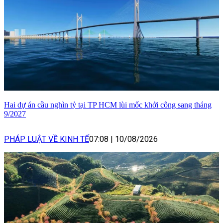
Hai dự án cầu nghìn tỷ tại TP HCM lùi mốc khởi công sang tháng
9/2027
PHÁP LUẬT VỀ KINH TẾ
07:08
|
10/08/2026