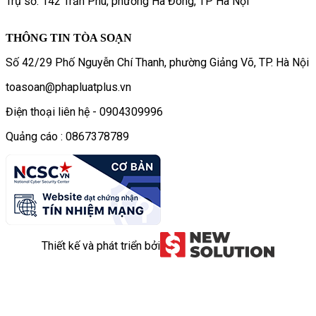
Trụ sở: 142 Trần Phú, phường Hà Đông, TP Hà Nội
THÔNG TIN TÒA SOẠN
Số 42/29 Phố Nguyễn Chí Thanh, phường Giảng Võ, TP. Hà Nội
toasoan@phapluatplus.vn
Điện thoại liên hệ - 0904309996
Quảng cáo : 0867378789
Thiết kế và phát triển bởi