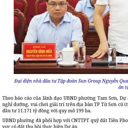
Đại diện nhà đầu tư Tập đoàn Sun Group Nguyễn Qua
án t
Theo báo cáo của lãnh đạo UBND phường Tam Sơn, Dự án 
nghỉ dưỡng, vui chơi giải trí trên địa bàn TP Từ Sơn cũ 
đầu tư 11.171 tỷ đồng với quy mô 199 ha.
UBND phường đã phối hợp với CNTTPT quỹ đất Tiên Phong
vực có đất thu hồi thực hiện Dự án.