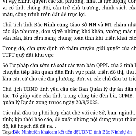
Vì vậy,chính quyền các xã, phường, nhất là lực lượng Cô
vi cố tình chống đối, cản trở chủ trương, chính sách củ
màu, công trình trên đất để trục lợi.
Chủ tịch tỉnh Bắc Ninh cũng Giao Sở NN và MT chậm nhất 
các địa phương, đơn vị về những khó khăn, vướng mắc tr
văn bản, làm cẩm nang chung toàn tỉnh khi triển khai các
Trong đó, cần quy định rõ thẩm quyền giải quyết của c
TTPT quỹ đất khu vực.
Sở Tư pháp cần sớm rà soát các văn bản QPPL của 2 tỉnh 
chuyển tiếp liên quan đến lĩnh vực phát triển đô thị, th
làm căn cứ cho các địa phương, đơn vị, các chủ đầu tư tr
Chủ tịch UBND tỉnh yêu cầu các Ban Quản lý dự án dân 
tác, Tổ giúp việc của tỉnh trong công tác đền bù, GPMB.
quản lý Dự án xong trước ngày 20/9/2025.
Các nhà đầu tư phối hợp chặt chẽ với các Sở, ban, ngành,
tỉnh; kịp thời báo cáo, đề xuất những nội dung vượt thẩ
độ, kế hoạch đã đề ra…
Tags:
Bắc Ninh
triển khai
cam kết tiến độ
UBND tỉnh Bắc Ninh
dự án