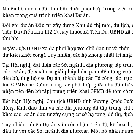
Nhiều hộ dân có đất thu hồi chưa phối hợp trong việc kê
khăn trong quá trình triển khai Dự án.
Đối với dự án Đầu tư xây dựng Khu đô thị mới, du lịch, s
Tiên Du (Tiểu khu 112.1), nay thuộc xã Tiên Du, UBND xã 
thu hồi.
Ngày 30/8 UBND xã đã phối hợp với chủ đầu tư và thôn T
dự kiến khởi công). Tuy nhiên, các hộ không nhất trí nhận
Tại Hội nghị, đại diện các Sở, ngành, địa phương tập t
các Dự án; đề xuất các giải pháp liên quan đến tăng cườ
đền bù, ủng hộ các Dự án; thành lập các Tổ công tác trự
bù, GPMB các Dự án; công tác phối hợp giữa chủ đầu tư v
nhận tiền đền bù tâpj trung triển khai GPMB để sớm có 
Kết luận Hội nghị, Chủ tịch UBND tỉnh Vương Quốc Tuấn
động, lãnh đạo tỉnh và các địa phương đã tập trung chỉ đạ
khai các Dự án đầu tư xây dựng cơ sở hạ tầng, đô thị, dịch
Tuy nhiên, nhiều Dự án vẫn còn chậm tiến độ, kế hoạch,
đầu tư với các Sở, ngành địa phương. Một bộ phận ngư