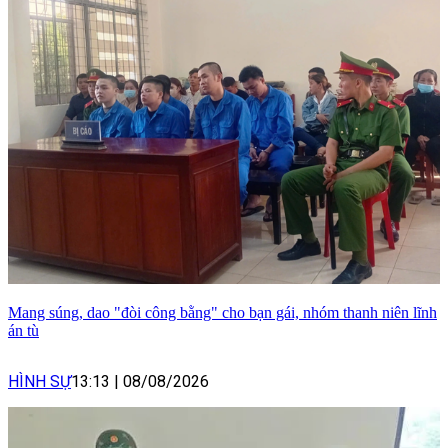
Mang súng, dao "đòi công bằng" cho bạn gái, nhóm thanh niên lĩnh
án tù
HÌNH SỰ
13:13
|
08/08/2026