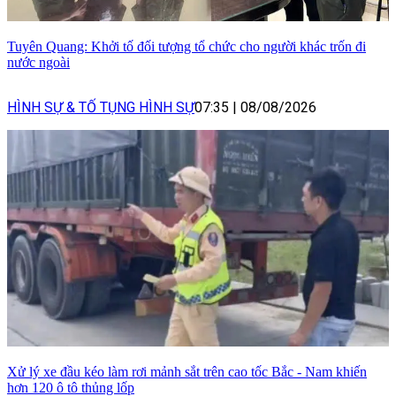
Tuyên Quang: Khởi tố đối tượng tổ chức cho người khác trốn đi
nước ngoài
HÌNH SỰ & TỐ TỤNG HÌNH SỰ
07:35
|
08/08/2026
Xử lý xe đầu kéo làm rơi mảnh sắt trên cao tốc Bắc - Nam khiến
hơn 120 ô tô thủng lốp