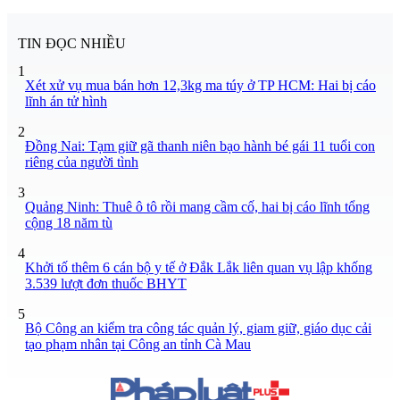
TIN ĐỌC NHIỀU
1
Xét xử vụ mua bán hơn 12,3kg ma túy ở TP HCM: Hai bị cáo
lĩnh án tử hình
2
Đồng Nai: Tạm giữ gã thanh niên bạo hành bé gái 11 tuổi con
riêng của người tình
3
Quảng Ninh: Thuê ô tô rồi mang cầm cố, hai bị cáo lĩnh tổng
cộng 18 năm tù
4
Khởi tố thêm 6 cán bộ y tế ở Đắk Lắk liên quan vụ lập khống
3.539 lượt đơn thuốc BHYT
5
Bộ Công an kiểm tra công tác quản lý, giam giữ, giáo dục cải
tạo phạm nhân tại Công an tỉnh Cà Mau