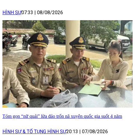
HÌNH SỰ
07:33
|
08/08/2026
Tóm gọn “nữ quái” lừa đảo trốn nã xuyên quốc gia suốt 4 năm
HÌNH SỰ & TỐ TỤNG HÌNH SỰ
20:13
|
07/08/2026