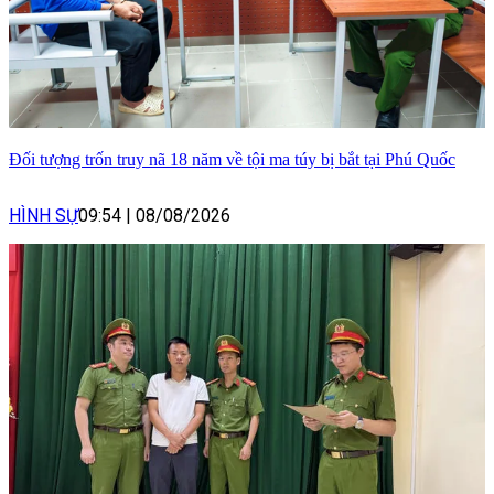
Đối tượng trốn truy nã 18 năm về tội ma túy bị bắt tại Phú Quốc
HÌNH SỰ
09:54
|
08/08/2026