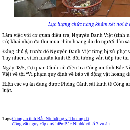
Lực lượng chức năng khám xét nơi ở 
Làm việc với cơ quan điều tra, Nguyễn Danh Việt (sinh 
Cò) khai nhận đã thu mua chim hoang dã do người dân săn
Đáng chú ý, trước đó Nguyễn Danh Việt từng bị xử phạt 
Tuy nhiên, vì lợi nhuận kinh tế, đối tượng vẫn tiếp tục tá
Ngày 08/5, Cơ quan Cảnh sát điều tra Công an tỉnh Bắc Ni
Việt về tội “Vi phạm quy định về bảo vệ động vật hoang d
Hiện các vụ án đang được Phòng Cảnh sát kinh tế Công an 
luật.
Tags:
Công an tỉnh Bắc Ninh
động vật hoang dã
động vật nguy cấp quý hiếm
Bắc Ninh
khởi tố 3 vụ án