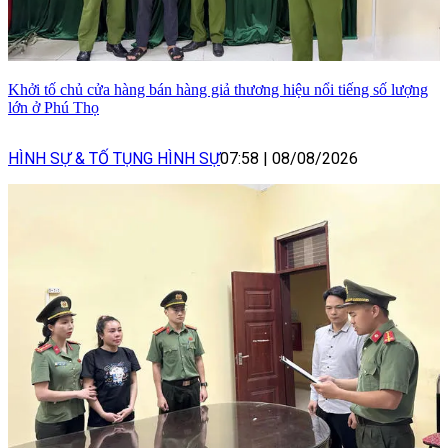
Khởi tố chủ cửa hàng bán hàng giả thương hiệu nổi tiếng số lượng
lớn ở Phú Thọ
HÌNH SỰ & TỐ TỤNG HÌNH SỰ
07:58
|
08/08/2026