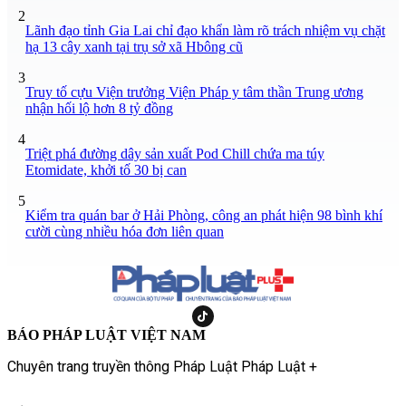
2
Lãnh đạo tỉnh Gia Lai chỉ đạo khẩn làm rõ trách nhiệm vụ chặt
hạ 13 cây xanh tại trụ sở xã Hbông cũ
3
Truy tố cựu Viện trưởng Viện Pháp y tâm thần Trung ương
nhận hối lộ hơn 8 tỷ đồng
4
Triệt phá đường dây sản xuất Pod Chill chứa ma túy
Etomidate, khởi tố 30 bị can
5
Kiểm tra quán bar ở Hải Phòng, công an phát hiện 98 bình khí
cười cùng nhiều hóa đơn liên quan
BÁO PHÁP LUẬT VIỆT NAM
Chuyên trang truyền thông Pháp Luật Pháp Luật +