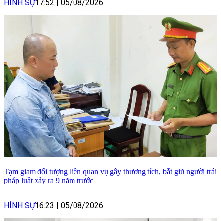
HÌNH SỰ
17:52
|
05/08/2026
Tạm giam đối tượng liên quan vụ gây thương tích, bắt giữ người trái
pháp luật xảy ra 9 năm trước
HÌNH SỰ
16:23
|
05/08/2026