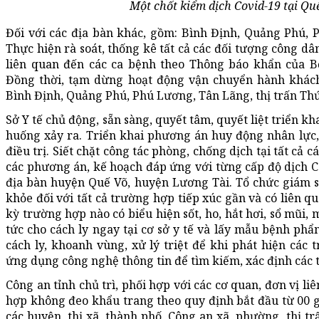
Một chốt kiểm dịch Covid-19 tại Quế
Đối với các địa bàn khác, gồm: Bình Định, Quảng Phú, 
Thực hiện rà soát, thống kê tất cả các đối tượng công dâ
liên quan đến các ca bệnh theo Thông báo khẩn của Bộ
Đồng thời, tạm dừng hoạt động vận chuyển hành khác
Bình Định, Quảng Phú, Phú Lương, Tân Lãng, thị trấn Th
Sở Y tế chủ động, sẵn sàng, quyết tâm, quyết liệt triển kh
huống xảy ra. Triển khai phương án huy động nhân lực, 
điều trị. Siết chặt công tác phòng, chống dịch tại tất cả cá
các phương án, kế hoạch đáp ứng với từng cấp độ dịch Cov
địa bàn huyện Quế Võ, huyện Lương Tài. Tổ chức giám s
khỏe đối với tất cả trường hợp tiếp xúc gần và có liên q
kỳ trường hợp nào có biểu hiện sốt, ho, hắt hơi, sổ mũi, 
tức cho cách ly ngay tại cơ sở y tế và lấy mẫu bệnh phẩ
cách ly, khoanh vùng, xử lý triệt để khi phát hiện cá
ứng dụng công nghệ thông tin để tìm kiếm, xác định các 
Công an tỉnh chủ trì, phối hợp với các cơ quan, đơn vị l
hợp không đeo khẩu trang theo quy định bắt đầu từ 00 g
các huyện, thị xã, thành phố, Công an xã, phường, thị tr