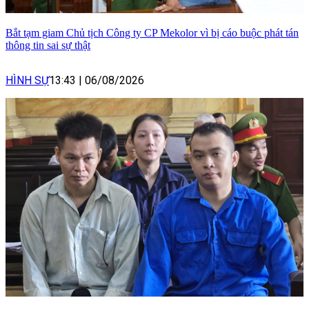
Bắt tạm giam Chủ tịch Công ty CP Mekolor vì bị cáo buộc phát tán
thông tin sai sự thật
HÌNH SỰ
13:43
|
06/08/2026