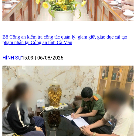
Bộ Công an kiểm tra công tác quản lý, giam giữ, giáo dục cải tạo
phạm nhân tại Công an tỉnh Cà Mau
HÌNH SỰ
15:03
|
06/08/2026