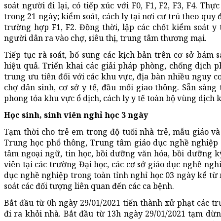
soát người đi lại, có tiếp xúc với F0, F1, F2, F3, F4. Thự
trong 21 ngày; kiểm soát, cách ly tại nơi cư trú theo quy
trường hợp F1, F2. Đồng thời, lập các chốt kiểm soát y 
người dân ra vào chợ, siêu thị, trung tâm thương mại.
Tiếp tục rà soát, bổ sung các kịch bản trên cơ sở bám s
hiệu quả. Triển khai các giải pháp phòng, chống dịch 
trung ưu tiên đối với các khu vực, địa bàn nhiều nguy cơ
chợ dân sinh, cơ sở y tế, đầu mối giao thông. Sẵn sàn
phong tỏa khu vực ổ dịch, cách ly y tế toàn bộ vùng dịch k
Học sinh, sinh viên nghỉ học 3 ngày
Tạm thời cho trẻ em trong độ tuổi nhà trẻ, mẫu giáo và 
Trung học phổ thông, Trung tâm giáo dục nghề nghiệp 
tâm ngoại ngữ, tin học, bồi dưỡng văn hóa, bồi dưỡng kỹ
viên tại các trường Đại học, các cơ sở giáo dục nghề ngh
dục nghề nghiệp trong toàn tỉnh nghỉ học 03 ngày kể từ 
soát các đối tượng liên quan đến các ca bệnh.
Bắt đầu từ 0h ngày 29/01/2021 tiến thành xử phạt các 
đi ra khỏi nhà. Bắt đầu từ 13h ngày 29/01/2021 tạm dừ