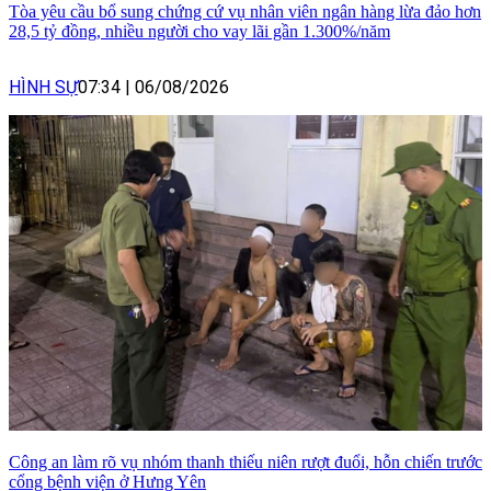
Tòa yêu cầu bổ sung chứng cứ vụ nhân viên ngân hàng lừa đảo hơn
28,5 tỷ đồng, nhiều người cho vay lãi gần 1.300%/năm
HÌNH SỰ
07:34
|
06/08/2026
Công an làm rõ vụ nhóm thanh thiếu niên rượt đuổi, hỗn chiến trước
cổng bệnh viện ở Hưng Yên