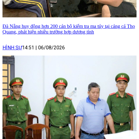
Đà Nẵng huy động hơn 200 cán bộ kiểm tra ma túy tại cảng cá Thọ
Quang, phát hiện nhiều trường hợp dương tính
HÌNH SỰ
14:51
|
06/08/2026