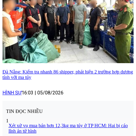
Đà Nẵng: Kiểm tra nhanh 86 shipper, phát hiện 2 trường hợp dương
tính với ma túy
HÌNH SỰ
16:03
|
05/08/2026
TIN ĐỌC NHIỀU
1
Xét xử vụ mua bán hơn 12,3kg ma túy ở TP HCM: Hai bị cáo
lĩnh án tử hình