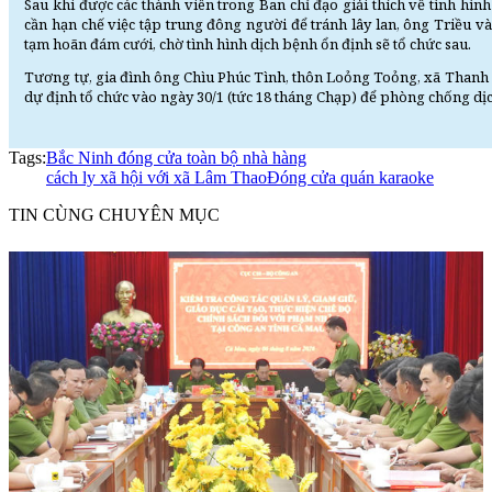
Sau khi được các thành viên trong Ban chỉ đạo giải thích về tình hìn
cần hạn chế việc tập trung đông người để tránh lây lan, ông Triều v
tạm hoãn đám cưới, chờ tình hình dịch bệnh ổn định sẽ tổ chức sau.
Tương tự, gia đình ông Chìu Phúc Tình, thôn Loỏng Toỏng, xã Thanh
dự định tổ chức vào ngày 30/1 (tức 18 tháng Chạp) để phòng chống dị
Tags:
Bắc Ninh đóng cửa toàn bộ nhà hàng
cách ly xã hội với xã Lâm Thao
Đóng cửa quán karaoke
TIN CÙNG CHUYÊN MỤC