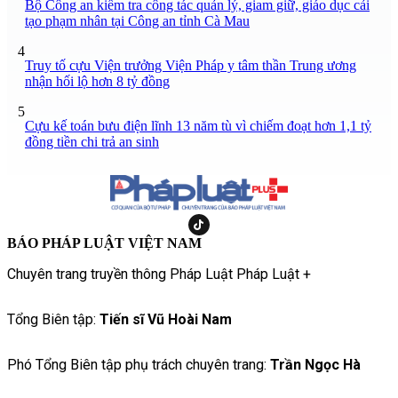
Bộ Công an kiểm tra công tác quản lý, giam giữ, giáo dục cải
tạo phạm nhân tại Công an tỉnh Cà Mau
4
Truy tố cựu Viện trưởng Viện Pháp y tâm thần Trung ương
nhận hối lộ hơn 8 tỷ đồng
5
Cựu kế toán bưu điện lĩnh 13 năm tù vì chiếm đoạt hơn 1,1 tỷ
đồng tiền chi trả an sinh
BÁO PHÁP LUẬT VIỆT NAM
Chuyên trang truyền thông Pháp Luật Pháp Luật +
Tổng Biên tập:
Tiến sĩ Vũ Hoài Nam
Phó Tổng Biên tập phụ trách chuyên trang:
Trần Ngọc Hà