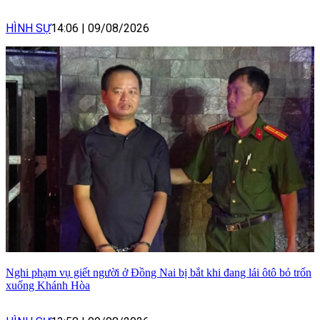
HÌNH SỰ
14:06
|
09/08/2026
Nghi phạm vụ giết người ở Đồng Nai bị bắt khi đang lái ôtô bỏ trốn
xuống Khánh Hòa