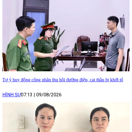
Tự ý huy động công nhân thu hồi đường điện, cai thầu bị khởi tố
HÌNH SỰ
07:13
|
09/08/2026