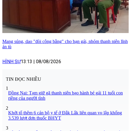
Mang súng, dao "đòi công bằng" cho bạn gái, nhóm thanh niên lĩnh
án tù
HÌNH SỰ
13:13
|
08/08/2026
TIN ĐỌC NHIỀU
1
Đồng Nai: Tạm giữ gã thanh niên bạo hành bé gái 11 tuổi con
riêng của người tình
2
Khởi tố thêm 6 cán bộ y tế ở Đắk Lắk liên quan vụ lập khống
3.539 lượt đơn thuốc BHYT
3