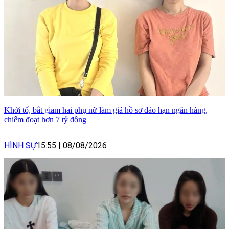
Khởi tố, bắt giam hai phụ nữ làm giả hồ sơ đáo hạn ngân hàng,
chiếm đoạt hơn 7 tỷ đồng
HÌNH SỰ
15:55
|
08/08/2026