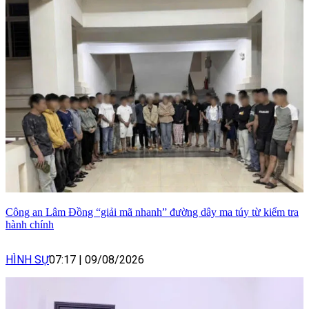
Công an Lâm Đồng “giải mã nhanh” đường dây ma túy từ kiểm tra
hành chính
HÌNH SỰ
07:17
|
09/08/2026