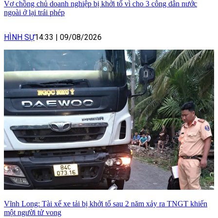
Vợ chồng chủ doanh nghiệp bị khởi tố vì cho 3 công dân nước
ngoài ở lại trái phép
HÌNH SỰ
14:33
|
09/08/2026
Vĩnh Long: Tài xế xe tải bị khởi tố sau 2 năm xảy ra TNGT khiến
một người tử vong