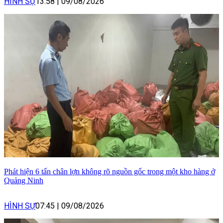
HÌNH SỰ
13:58
|
09/08/2026
Phát hiện 6 tấn chân lợn không rõ nguồn gốc trong một kho hàng ở
Quảng Ninh
HÌNH SỰ
07:45
|
09/08/2026