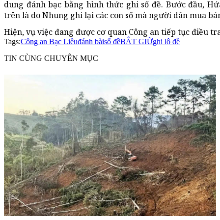
dung đánh bạc bằng hình thức ghi số đề. Bước đầu, Hứ
trên là do Nhung ghi lại các con số mà người dân mua bá
Hiện, vụ việc đang được cơ quan Công an tiếp tục điều tra,
Tags:
Công an Bạc Liêu
đánh bài
số đề
BẮT GIỮ
ghi lô đề
TIN CÙNG CHUYÊN MỤC