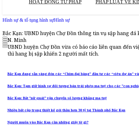
HOẠT ĐỘNG TƯ PHÁP
PHÁP LUẬT VỀ KI
Hình sự & tố tụng hình sự
Hình sự
Bắc Kạn: UBND huyện Chợ Đồn thông tin vụ sập hang đá k
N. Minh
UBND huyện Chợ Đồn vừa có báo cáo liên quan đến việ
thì hang bị sập khiến 2 người mất tích.
Bắc Kạn đang sẵn sàng đón các “Chim đại bàng” đầu tư các “siêu dự án” và
Bắc Kạn: Tạm giữ hình sự đối tượng bán trái phép ma tuý cho các "con nghi
Bắc Kạn: Bắt "nữ quái" vận chuyển số lượng khủng ma tuý
Nhiều bất cập trong thiết kế gói thầu hơn 30 tỷ tại Thành phố Bắc Kạn
Người muốn vào Bắc Kạn cần những giấy tờ gì?