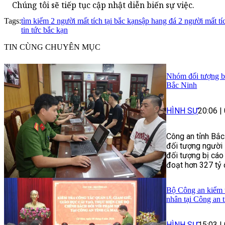
Chúng tôi sẽ tiếp tục cập nhật diễn biến sự việc.
Tags:
tìm kiếm 2 người mất tích tại bắc kạn
sập hang đá 2 người mất tí
tin tức bắc kạn
TIN CÙNG CHUYÊN MỤC
Nhóm đối tượng bị 
Bắc Ninh
HÌNH SỰ
20:06
|
Công an tỉnh Bắc
đối tượng người 
đối tượng bị cáo
đoạt hơn 327 tỷ 
Bộ Công an kiểm t
nhân tại Công an 
HÌNH SỰ
15:03
|