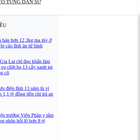
TỐ TỤNG DÂN SỰ
IỀU
 bán hơn 12,3kg ma túy ở
ị cáo lĩnh án tử hình
 Gia Lai chỉ đạo khẩn làm
 vụ chặt hạ 13 cây xanh tại
ng cũ
u điện lĩnh 13 năm tù vì
 1,1 tỷ đồng tiền chi trả an
iện trưởng Viện Pháp y tâm
ng nhận hối lộ hơn 8 tỷ