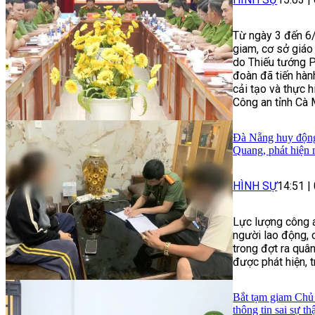
Từ ngày 3 đến 6/
giam, cơ sở giáo
do Thiếu tướng 
đoàn đã tiến hành
cải tạo và thực 
Công an tỉnh Cà 
Đà Nẵng huy động 
Quang, phát hiện 
HÌNH SỰ
14:51
|
Lực lượng công a
người lao động, 
trong đợt ra quâ
được phát hiện, 
Bắt tạm giam Chủ 
thông tin sai sự th