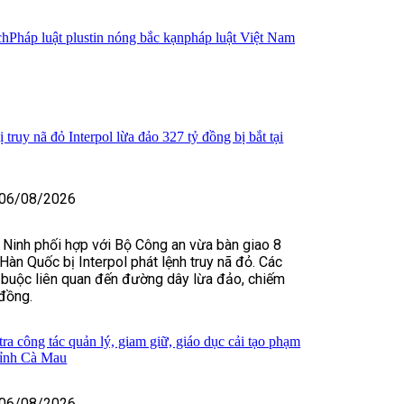
ch
Pháp luật plus
tin nóng bắc kạn
pháp luật Việt Nam
truy nã đỏ Interpol lừa đảo 327 tỷ đồng bị bắt tại
06/08/2026
 Ninh phối hợp với Bộ Công an vừa bàn giao 8
Hàn Quốc bị Interpol phát lệnh truy nã đỏ. Các
 buộc liên quan đến đường dây lừa đảo, chiếm
đồng.
ra công tác quản lý, giam giữ, giáo dục cải tạo phạm
tỉnh Cà Mau
06/08/2026