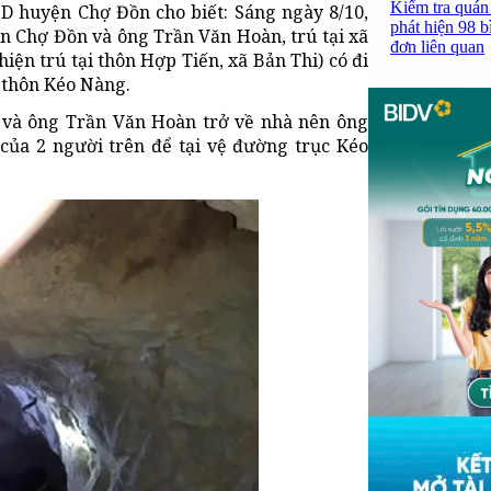
Kiểm tra quán
D huyện Chợ Đồn cho biết: Sáng ngày 8/10,
phát hiện 98 b
ện Chợ Đồn và ông Trần Văn Hoàn, trú tại xã
đơn liên quan
ện trú tại thôn Hợp Tiến, xã Bản Thi) có đi
i thôn Kéo Nàng.
và ông Trần Văn Hoàn trở về nhà nên ông
của 2 người trên để tại vệ đường trục Kéo