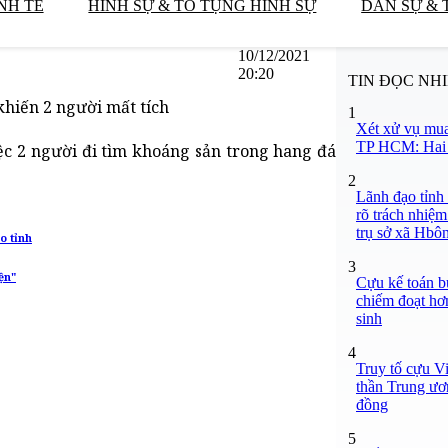
NH TẾ
HÌNH SỰ & TỐ TỤNG HÌNH SỰ
DÂN SỰ & 
10/12/2021
20:20
TIN ĐỌC NH
hiến 2 người mất tích
1
Xét xử vụ mua
TP HCM: Hai b
c 2 người đi tìm khoáng sản trong hang đá
2
Lãnh đạo tỉnh
rõ trách nhiệm
trụ sở xã Hbô
o tỉnh
3
ện"
Cựu kế toán bư
chiếm đoạt hơn
sinh
4
Truy tố cựu V
thần Trung ươ
đồng
5