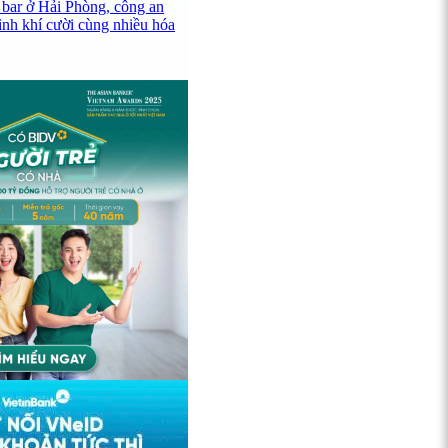
 bar ở Hải Phòng, công an
ình khí cười cùng nhiều hóa