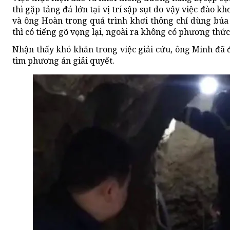
thì gặp tảng đá lớn tại vị trí sập sụt do vậy việc đào k
và ông Hoàn trong quá trình khơi thông chỉ dùng búa
thì có tiếng gõ vọng lại, ngoài ra không có phương thức 
Nhận thấy khó khăn trong việc giải cứu, ông Minh đã 
tìm phương án giải quyết.