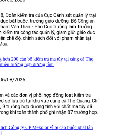
8, Đoàn kiểm tra của Cục Cảnh sát quản lý trại
 dục bắt buộc, trường giáo dưỡng, Bộ Công an
Phạm Văn Thân - Phó Cục trưởng làm Trưởng
 kiểm tra công tác quản lý, giam giữ, giáo dục
hiện chế độ, chính sách đối với phạm nhân tại
Mau.
hơn 200 cán bộ kiểm tra ma túy tại cảng cá Thọ
nhiều trường hợp dương tính
06/08/2026
n và các đơn vị phối hợp đồng loạt kiểm tra
cơ sở lưu trú tại khu vực cảng cá Thọ Quang. Chỉ
n, 9 trường hợp dương tính với chất ma túy đã
trong khi toàn thành phố ghi nhận 87 trường hợp.
tịch Công ty CP Mekolor vì bị cáo buộc phát tán
ật