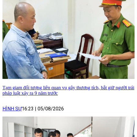
Tạm giam đối tượng liên quan vụ gây thương tích, bắt giữ người trái
pháp luật xảy ra 9 năm trước
HÌNH SỰ
16:23
|
05/08/2026