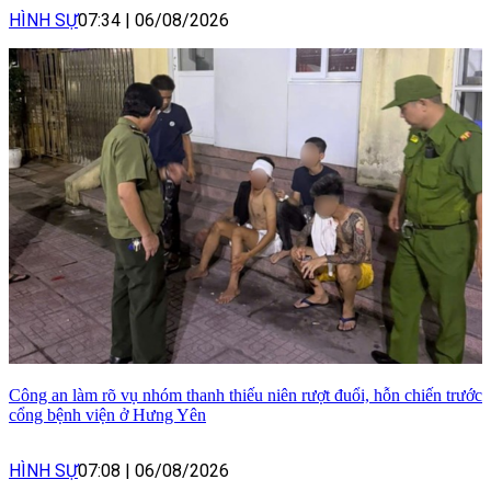
HÌNH SỰ
07:34
|
06/08/2026
Công an làm rõ vụ nhóm thanh thiếu niên rượt đuổi, hỗn chiến trước
cổng bệnh viện ở Hưng Yên
HÌNH SỰ
07:08
|
06/08/2026