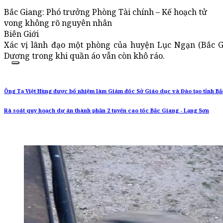
Bắc Giang: Phó trưởng Phòng Tài chính – Kế hoạch tử
vong không rõ nguyên nhân
Biên Giới
Xác vị lãnh đạo một phòng của huyện Lục Ngạn (Bắc 
Dương trong khi quần áo vẫn còn khô ráo.
Ông Tạ Việt Hùng được bổ nhiệm làm Giám đốc Sở Giáo dục và Đào tạo tỉnh B
Rà soát quy hoạch dự án thành phần 2 tuyến cao tốc Bắc Giang - Lạng Sơn