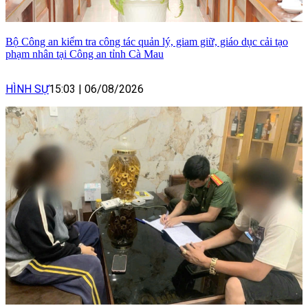
Bộ Công an kiểm tra công tác quản lý, giam giữ, giáo dục cải tạo
phạm nhân tại Công an tỉnh Cà Mau
HÌNH SỰ
15:03
|
06/08/2026