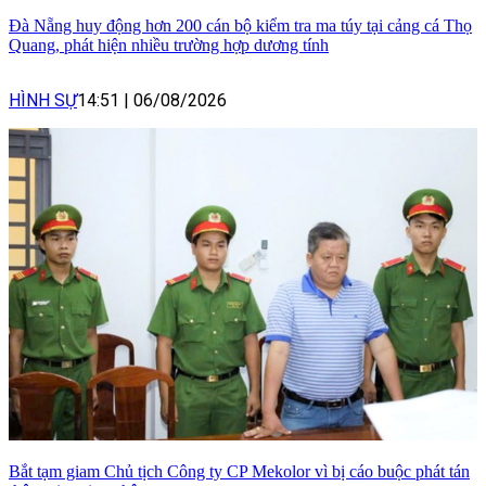
Đà Nẵng huy động hơn 200 cán bộ kiểm tra ma túy tại cảng cá Thọ
Quang, phát hiện nhiều trường hợp dương tính
HÌNH SỰ
14:51
|
06/08/2026
Bắt tạm giam Chủ tịch Công ty CP Mekolor vì bị cáo buộc phát tán