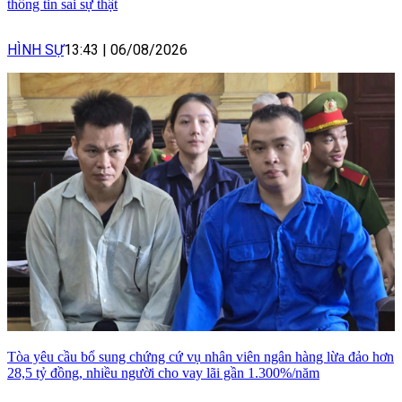
thông tin sai sự thật
HÌNH SỰ
13:43
|
06/08/2026
Tòa yêu cầu bổ sung chứng cứ vụ nhân viên ngân hàng lừa đảo hơn
28,5 tỷ đồng, nhiều người cho vay lãi gần 1.300%/năm