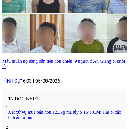
Mâu thuẫn họ hàng dẫn đến hỗn chiến, 9 người ở An Giang bị khởi
tố
HÌNH SỰ
16:03
|
05/08/2026
TIN ĐỌC NHIỀU
1
Xét xử vụ mua bán hơn 12,3kg ma túy ở TP HCM: Hai bị cáo
lĩnh án tử hình
2