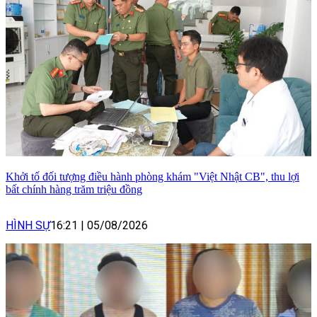
Khởi tố đối tượng điều hành phòng khám "Việt Nhật CB", thu lợi
bất chính hàng trăm triệu đồng
HÌNH SỰ
16:21
|
05/08/2026