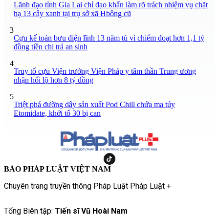
Lãnh đạo tỉnh Gia Lai chỉ đạo khẩn làm rõ trách nhiệm vụ chặt
hạ 13 cây xanh tại trụ sở xã Hbông cũ
3
Cựu kế toán bưu điện lĩnh 13 năm tù vì chiếm đoạt hơn 1,1 tỷ
đồng tiền chi trả an sinh
4
Truy tố cựu Viện trưởng Viện Pháp y tâm thần Trung ương
nhận hối lộ hơn 8 tỷ đồng
5
Triệt phá đường dây sản xuất Pod Chill chứa ma túy
Etomidate, khởi tố 30 bị can
BÁO PHÁP LUẬT VIỆT NAM
Chuyên trang truyền thông Pháp Luật Pháp Luật +
Tổng Biên tập:
Tiến sĩ Vũ Hoài Nam