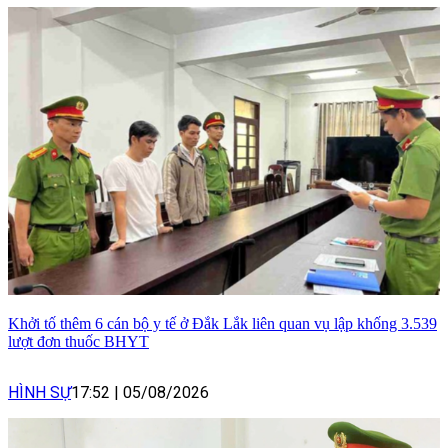
Khởi tố thêm 6 cán bộ y tế ở Đắk Lắk liên quan vụ lập khống 3.539
lượt đơn thuốc BHYT
HÌNH SỰ
17:52
|
05/08/2026