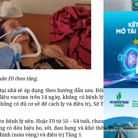
hân F0 theo tầng.
 tại nhà sẽ áp dụng theo hướng dẫn sau. Đối
 liều vaccine trên 14 ngày, không có bệnh lý
ông có đủ cơ sở để cách ly và điều trị, Sở Y
n bệnh lý nền. Hoặc F0 từ 50 – 64 tuổi, chưa
g có dấu hiệu ho, sốt, đau họng và khó thở
ình (màu vàng) và điều trị Tầng 1.