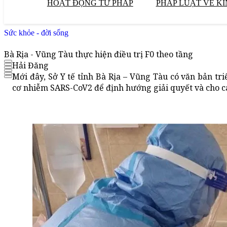
HOẠT ĐỘNG TƯ PHÁP
PHÁP LUẬT VỀ KI
Sức khỏe - đời sống
Bà Rịa - Vũng Tàu thực hiện điều trị F0 theo tầng
Hải Đăng
Mới đây, Sở Y tế tỉnh Bà Rịa – Vũng Tàu có văn bản t
cơ nhiễm SARS-CoV2 để định hướng giải quyết và cho cá