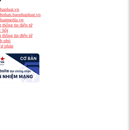
hapluat.vn
hnhan.baophapluat.vn
luatmedia.vn
 thông tin điện tử
 hội
 thông tin điện tử
h phủ
ư pháp