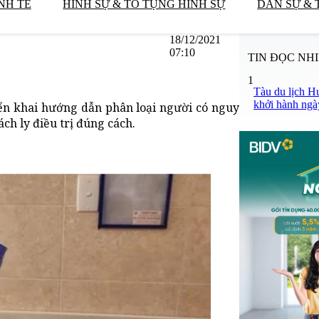
NH TẾ
HÌNH SỰ & TỐ TỤNG HÌNH SỰ
DÂN SỰ & 
18/12/2021
07:10
TIN ĐỌC NH
1
Tàu du lịch H
khởi hành ngà
riển khai hướng dẫn phân loại người có nguy
ch ly điều trị đúng cách.