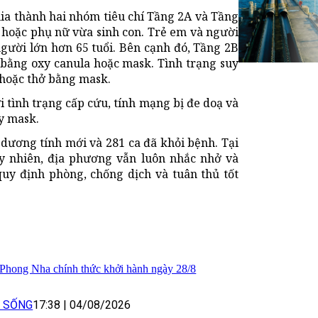
hia thành hai nhóm tiêu chí Tầng 2A và Tầng
ái hoặc phụ nữ vừa sinh con. Trẻ em và người
người lớn hơn 65 tuổi. Bên cạnh đó, Tầng 2B
n bằng oxy canula hoặc mask. Tình trạng suy
 hoặc thở bằng mask.
i tình trạng cấp cứu, tính mạng bị đe doạ và
xy mask.
 dương tính mới và 281 ca đã khỏi bệnh. Tại
y nhiên, địa phương vẫn luôn nhắc nhở và
uy định phòng, chống dịch và tuân thủ tốt
 Phong Nha chính thức khởi hành ngày 28/8
I SỐNG
17:38
|
04/08/2026