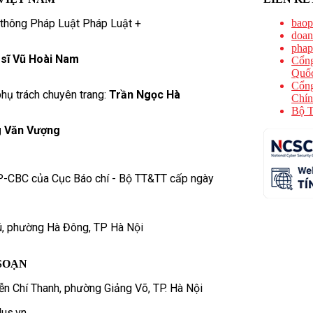
 thông Pháp Luật Pháp Luật +
baop
doan
phap
 sĩ Vũ Hoài Nam
Cổng
Quốc
Cổng
hụ trách chuyên trang:
Trần Ngọc Hà
Chín
Bộ T
 Văn Vượng
P-CBC của Cục Báo chí - Bộ TT&TT cấp ngày
ú, phường Hà Đông, TP Hà Nội
SOẠN
n Chí Thanh, phường Giảng Võ, TP. Hà Nội
us.vn