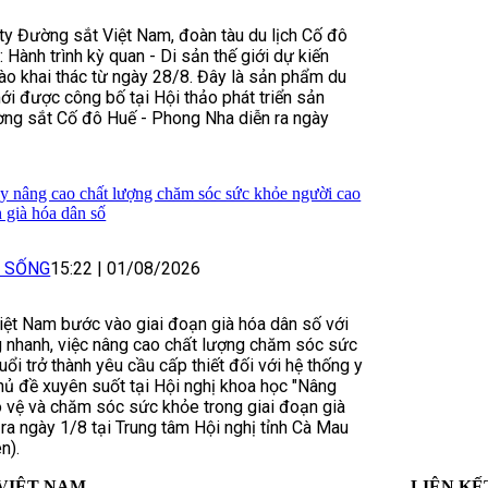
y Đường sắt Việt Nam, đoàn tàu du lịch Cố đô
 Hành trình kỳ quan - Di sản thế giới dự kiến
ào khai thác từ ngày 28/8. Đây là sản phẩm du
ới được công bố tại Hội thảo phát triển sản
ờng sắt Cố đô Huế - Phong Nha diễn ra ngày
y nâng cao chất lượng chăm sóc sức khỏe người cao
h già hóa dân số
I SỐNG
15:22
|
01/08/2026
iệt Nam bước vào giai đoạn già hóa dân số với
g nhanh, việc nâng cao chất lượng chăm sóc sức
ổi trở thành yêu cầu cấp thiết đối với hệ thống y
chủ đề xuyên suốt tại Hội nghị khoa học "Nâng
 vệ và chăm sóc sức khỏe trong giai đoạn già
 ra ngày 1/8 tại Trung tâm Hội nghị tỉnh Cà Mau
n).
VIỆT NAM
LIÊN KẾ