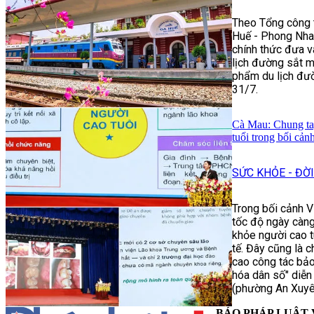
Theo Tổng công t
Huế - Phong Nha:
chính thức đưa v
lịch đường sắt m
phẩm du lịch đư
31/7.
Cà Mau: Chung ta
tuổi trong bối cản
SỨC KHỎE - ĐỜ
Trong bối cảnh V
tốc độ ngày càn
khỏe người cao tu
tế. Đây cũng là 
cao công tác bảo
hóa dân số" diễn
(phường An Xuyê
BÁO PHÁP LUẬT 