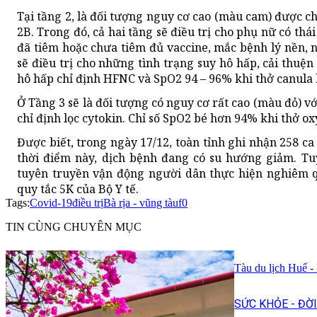
Tại tầng 2, là đối tượng nguy cơ cao (màu cam) được c
2B. Trong đó, cả hai tầng sẽ điều trị cho phụ nữ có th
đã tiêm hoặc chưa tiêm đủ vaccine, mắc bệnh lý nền, 
sẽ điều trị cho những tình trạng suy hô hấp, cải thuệ
hô hấp chỉ định HFNC và SpO2 94 – 96% khi thở canula
Ở Tầng 3 sẽ là đối tượng có nguy cơ rất cao (màu đỏ) vớ
chỉ định lọc cytokin. Chỉ số SpO2 bé hơn 94% khi thở o
Được biết, trong ngày 17/12, toàn tỉnh ghi nhận 258 ca
thời điểm này, dịch bệnh đang có su hướng giảm. Tu
tuyên truyền vận động người dân thực hiện nghiêm q
quy tắc 5K của Bộ Y tế.
Tags:
Covid-19
điều trị
Bà rịa - vũng tàu
f0
TIN CÙNG CHUYÊN MỤC
Tàu du lịch Huế -
SỨC KHỎE - ĐỜ