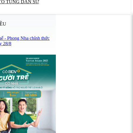
TỐ TỤNG DÂN SỰ
IỀU
uế - Phong Nha chính thức
y 28/8