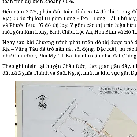
toàn tỉnh dự kiến khoảng 60%.
Đến năm 2025, phấn đấu toàn tỉnh có 14 đô thị, trong đó
Rịa; 03 đô thị loại III gồm Long Điền – Long Hải, Phú Mỹ
và Phước Bửu. 07 đô thị loại V gồm các thị trấn hiện hữu
mới gồm Kim Long, Bình Châu, Lộc An, Hòa Bình và Hồ Tr
Ngay sau khi Chương trình phát triển đô thị được phê du
Rịa – Vũng Tàu đã trở nên rất sôi động. Đặc biệt, tại cá
như Châu Đức, Phú Mỹ, TP Bà Rịạ nhu cầu nhà, đât ở tăng
Theo ghi nhận tại huyện Châu Đức, thời gian gần đây, 
đất xã Nghĩa Thành và Suối Nghệ, nhất là khu vực gần D