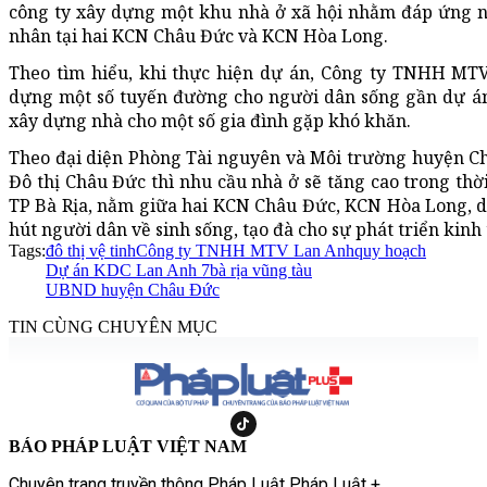
công ty xây dựng một khu nhà ở xã hội nhằm đáp ứng n
nhân tại hai KCN Châu Đức và KCN Hòa Long.
Theo tìm hiểu, khi thực hiện dự án, Công ty TNHH MTV
dựng một số tuyến đường cho người dân sống gần dự án 
xây dựng nhà cho một số gia đình gặp khó khăn.
Theo đại diện Phòng Tài nguyên và Môi trường huyện Ch
Đô thị Châu Đức thì nhu cầu nhà ở sẽ tăng cao trong thời 
TP Bà Rịa, nằm giữa hai KCN Châu Đức, KCN Hòa Long, d
hút người dân về sinh sống, tạo đà cho sự phát triển kinh 
Tags:
đô thị vệ tinh
Công ty TNHH MTV Lan Anh
quy hoạch
Dự án KDC Lan Anh 7
bà rịa vũng tàu
UBND huyện Châu Đức
TIN CÙNG CHUYÊN MỤC
BÁO PHÁP LUẬT VIỆT NAM
Chuyên trang truyền thông Pháp Luật Pháp Luật +