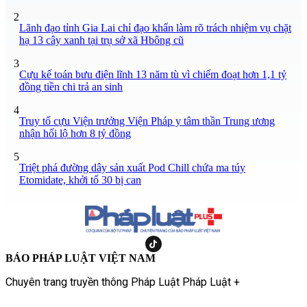
2
Lãnh đạo tỉnh Gia Lai chỉ đạo khẩn làm rõ trách nhiệm vụ chặt
hạ 13 cây xanh tại trụ sở xã Hbông cũ
3
Cựu kế toán bưu điện lĩnh 13 năm tù vì chiếm đoạt hơn 1,1 tỷ
đồng tiền chi trả an sinh
4
Truy tố cựu Viện trưởng Viện Pháp y tâm thần Trung ương
nhận hối lộ hơn 8 tỷ đồng
5
Triệt phá đường dây sản xuất Pod Chill chứa ma túy
Etomidate, khởi tố 30 bị can
BÁO PHÁP LUẬT VIỆT NAM
Chuyên trang truyền thông Pháp Luật Pháp Luật +