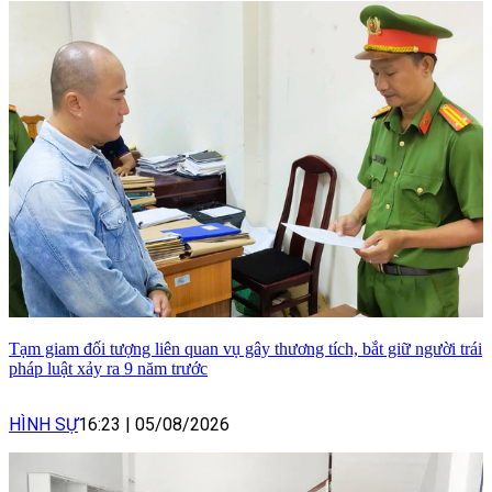
Tạm giam đối tượng liên quan vụ gây thương tích, bắt giữ người trái
pháp luật xảy ra 9 năm trước
HÌNH SỰ
16:23
|
05/08/2026