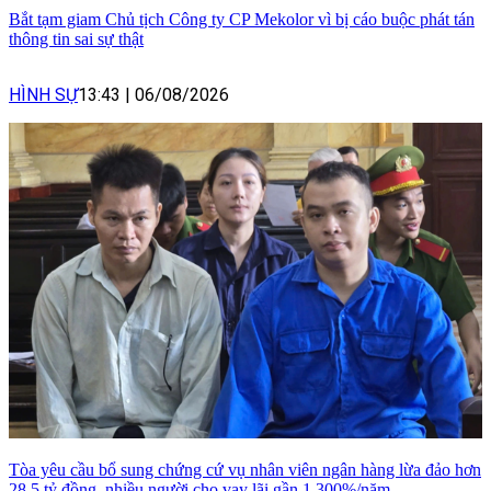
Bắt tạm giam Chủ tịch Công ty CP Mekolor vì bị cáo buộc phát tán
thông tin sai sự thật
HÌNH SỰ
13:43
|
06/08/2026
Tòa yêu cầu bổ sung chứng cứ vụ nhân viên ngân hàng lừa đảo hơn
28,5 tỷ đồng, nhiều người cho vay lãi gần 1.300%/năm