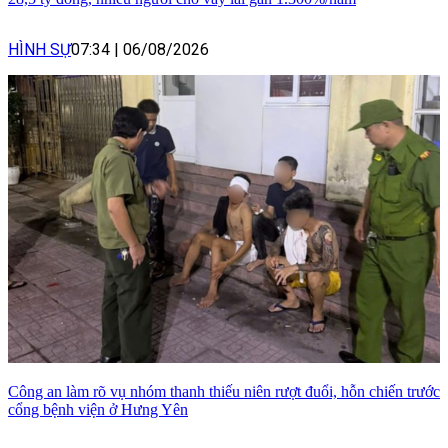
HÌNH SỰ
07:34
|
06/08/2026
Công an làm rõ vụ nhóm thanh thiếu niên rượt đuổi, hỗn chiến trước
cổng bệnh viện ở Hưng Yên