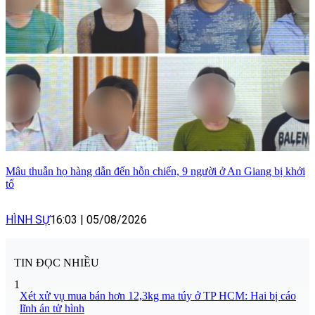
Mâu thuẫn họ hàng dẫn đến hỗn chiến, 9 người ở An Giang bị khởi
tố
HÌNH SỰ
16:03
|
05/08/2026
TIN ĐỌC NHIỀU
1
Xét xử vụ mua bán hơn 12,3kg ma túy ở TP HCM: Hai bị cáo
lĩnh án tử hình