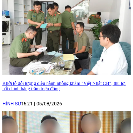
Khởi tố đối tượng điều hành phòng khám "Việt Nhật CB", thu lợi
bất chính hàng trăm triệu đồng
HÌNH SỰ
16:21
|
05/08/2026