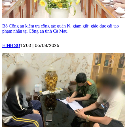
Bộ Công an kiểm tra công tác quản lý, giam giữ, giáo dục cải tạo
phạm nhân tại Công an tỉnh Cà Mau
HÌNH SỰ
15:03
|
06/08/2026