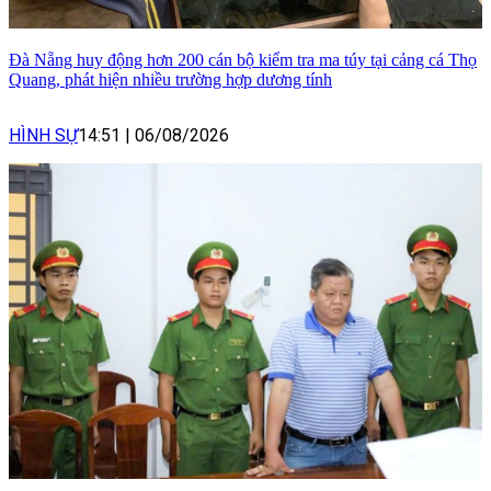
Đà Nẵng huy động hơn 200 cán bộ kiểm tra ma túy tại cảng cá Thọ
Quang, phát hiện nhiều trường hợp dương tính
HÌNH SỰ
14:51
|
06/08/2026