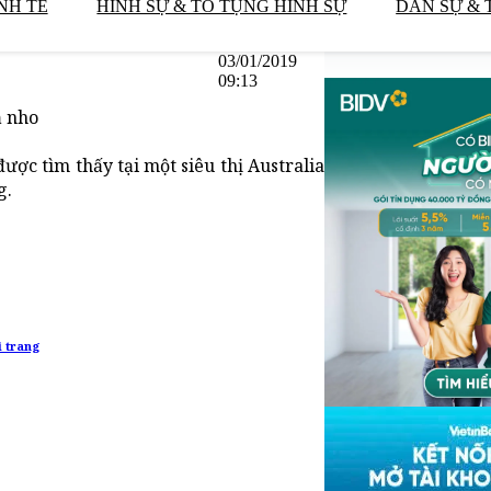
NH TẾ
HÌNH SỰ & TỐ TỤNG HÌNH SỰ
DÂN SỰ & 
03/01/2019
09:13
ả nho
c tìm thấy tại một siêu thị Australia
g.
i trang