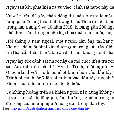
Ngay sau khi phát hiện ra vụ việc, cảnh sát nước này đ
Vụ việc trên đã gây chấn động dư luận Australia một
từng phải đối mặt với tình trạng trên. Theo số liệu th
trong hai tháng 9 và 10 năm 2018, khoảng gần 200 ng
nhỏ được cắm trong nhiều loại hoa quả như chuối, táo, x
Hồi tháng 9 năm ngoái, một người đàn ông tại bang 
Victoria đã nuốt phải kim được găm trong dâu tây. Giớ
tra thật cẩn thận trước khi ăn để tránh không nuốt phả
Ngay lập tức cảnh sát nước này đã mở cuộc điều tra rộ
sát Australia đã bắt bà My Ut Trinh, một người Aus
Queensland với cáo buộc nhét kim nhọn vào dâu tây t
Trinh bị cáo buộc 7 lần nhét kim vào dâu tây, tuy nhi
khiến cho tình hình trở nên tồi tệ hơn.
Vụ khủng hoảng trên đã khiến người tiêu dùng không 
bị vứt bỏ hoặc bị lãng phí, ảnh hưởng nghiêm trọng 
đời sống của những người nông dân trồng dâu tây.
Tags:
nho úc
nhớ
australia
hoa quả
nhét kim trong dâu tây