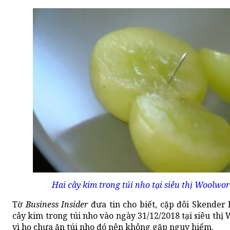
Hai cây kim trong túi nho tại siêu thị Woolwo
Tờ
Business Insider
đưa tin cho biết, cặp đôi Skender
cây kim trong túi nho vào ngày 31/12/2018 tại siêu th
vì họ chưa ăn túi nho đó nên không gặp nguy hiểm.