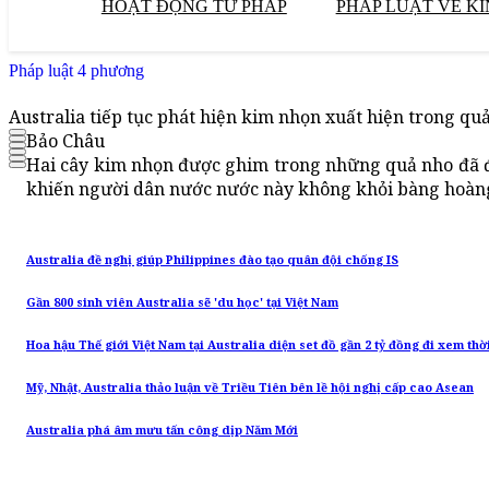
HOẠT ĐỘNG TƯ PHÁP
PHÁP LUẬT VỀ KI
Pháp luật 4 phương
Australia tiếp tục phát hiện kim nhọn xuất hiện trong qu
Bảo Châu
Hai cây kim nhọn được ghim trong những quả nho đã đượ
khiến người dân nước nước này không khỏi bàng hoàn
Australia đề nghị giúp Philippines đào tạo quân đội chống IS
Gần 800 sinh viên Australia sẽ 'du học' tại Việt Nam
Hoa hậu Thế giới Việt Nam tại Australia diện set đồ gần 2 tỷ đồng đi xem thờ
Mỹ, Nhật, Australia thảo luận về Triều Tiên bên lề hội nghị cấp cao Asean
Australia phá âm mưu tấn công dịp Năm Mới