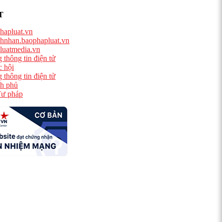
T
hapluat.vn
hnhan.baophapluat.vn
luatmedia.vn
 thông tin điện tử
 hội
 thông tin điện tử
h phủ
ư pháp