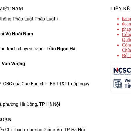
VIỆT NAM
LIÊN KẾ
 thông Pháp Luật Pháp Luật +
baop
doan
phap
 sĩ Vũ Hoài Nam
Cổng
Quốc
Cổng
hụ trách chuyên trang:
Trần Ngọc Hà
Chín
Bộ T
 Văn Vượng
P-CBC của Cục Báo chí - Bộ TT&TT cấp ngày
ú, phường Hà Đông, TP Hà Nội
SOẠN
n Chí Thanh, phường Giảng Võ, TP. Hà Nội