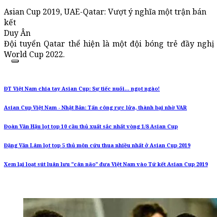
Asian Cup 2019, UAE-Qatar: Vượt ý nghĩa một trận bán
kết
Duy Ân
Đội tuyển Qatar thể hiện là một đội bóng trẻ đầy nghị
World Cup 2022.
ĐT Việt Nam chia tay Asian Cup: Sự tiếc nuối… ngọt ngào!
Asian Cup Việt Nam - Nhật Bản: Tấn công rực lửa, thành bại nhờ VAR
Đoàn Văn Hậu lọt top 10 cầu thủ xuất sắc nhất vòng 1/8 Asian Cup
Đặng Văn Lâm lọt top 5 thủ môn cứu thua nhiều nhất ở Asian Cup 2019
Xem lại loạt sút luân lưu "cân não" đưa Việt Nam vào Tứ kết Asian Cup 2019