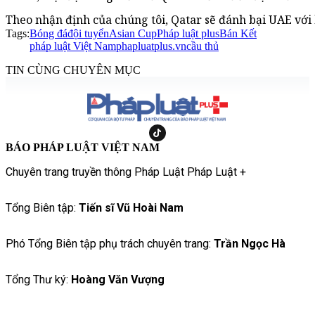
Theo nhận định của chúng tôi, Qatar sẽ đánh bại UAE với 
Tags:
Bóng đá
đội tuyển
Asian Cup
Pháp luật plus
Bán Kết
pháp luật Việt Nam
phapluatplus.vn
cầu thủ
TIN CÙNG CHUYÊN MỤC
BÁO PHÁP LUẬT VIỆT NAM
Chuyên trang truyền thông Pháp Luật Pháp Luật +
Tổng Biên tập:
Tiến sĩ Vũ Hoài Nam
Phó Tổng Biên tập phụ trách chuyên trang:
Trần Ngọc Hà
Tổng Thư ký:
Hoàng Văn Vượng