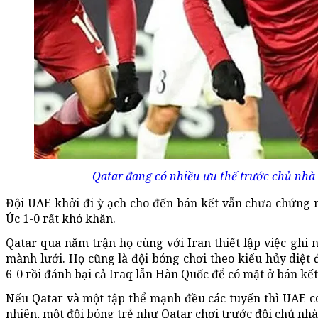
Qatar đang có nhiều ưu thế trước chủ n
Đội UAE khởi đi ỳ ạch cho đến bán kết vẫn chưa chứng 
Úc 1-0 rất khó khăn.
Qatar qua năm trận họ cùng với Iran thiết lập việc ghi 
mành lưới. Họ cũng là đội bóng chơi theo kiểu hủy diệt đ
6-0 rồi đánh bại cả Iraq lẫn Hàn Quốc để có mặt ở bán kết
Nếu Qatar và một tập thể mạnh đều các tuyến thì UAE có
nhiên, một đội bóng trẻ như Qatar chơi trước đội chủ nhà 