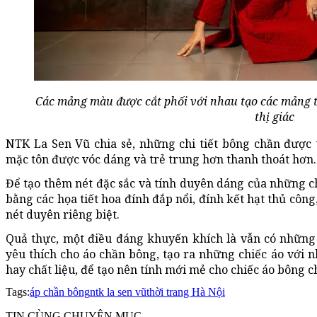
Các mảng màu được cắt phối với nhau tạo các mảng tối
thị giác
NTK La Sen Vũ chia sẻ, những chi tiết bông chần được 
mặc tôn được vóc dáng và trẻ trung hơn thanh thoát hơn.
Để tạo thêm nét đặc sắc và tính duyên dáng của những c
bằng các họa tiết hoa đính đắp nổi, đính kết hạt thủ côn
nét duyên riêng biệt.
Quả thực, một điều đáng khuyến khích là vẫn có những 
yêu thích cho áo chần bông, tạo ra những chiếc áo với 
hay chất liệu, để tạo nên tính mới mẻ cho chiếc áo bông c
Tags:
áp chần bông
ntk la sen vũ
thời trang Hà Nội
TIN CÙNG CHUYÊN MỤC