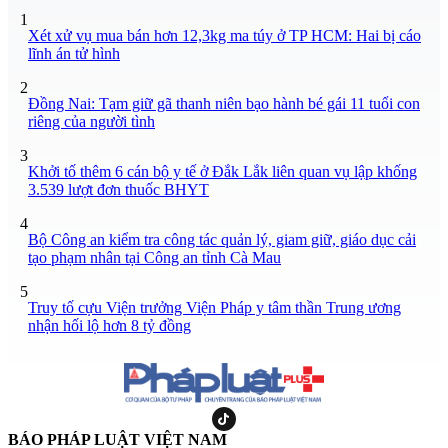
1
Xét xử vụ mua bán hơn 12,3kg ma túy ở TP HCM: Hai bị cáo
lĩnh án tử hình
2
Đồng Nai: Tạm giữ gã thanh niên bạo hành bé gái 11 tuổi con
riêng của người tình
3
Khởi tố thêm 6 cán bộ y tế ở Đắk Lắk liên quan vụ lập khống
3.539 lượt đơn thuốc BHYT
4
Bộ Công an kiểm tra công tác quản lý, giam giữ, giáo dục cải
tạo phạm nhân tại Công an tỉnh Cà Mau
5
Truy tố cựu Viện trưởng Viện Pháp y tâm thần Trung ương
nhận hối lộ hơn 8 tỷ đồng
BÁO PHÁP LUẬT VIỆT NAM