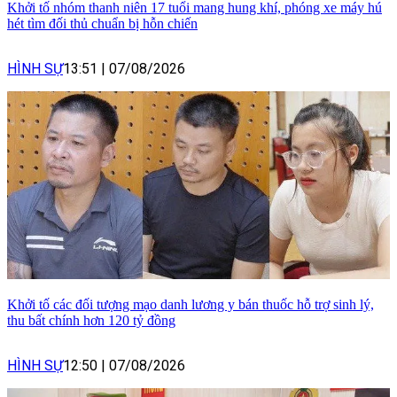
Khởi tố nhóm thanh niên 17 tuổi mang hung khí, phóng xe máy hú
hét tìm đối thủ chuẩn bị hỗn chiến
HÌNH SỰ
13:51
|
07/08/2026
Khởi tố các đối tượng mạo danh lương y bán thuốc hỗ trợ sinh lý,
thu bất chính hơn 120 tỷ đồng
HÌNH SỰ
12:50
|
07/08/2026