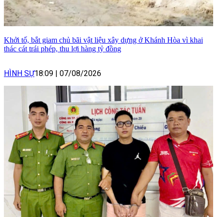
Khởi tố, bắt giam chủ bãi vật liệu xây dựng ở Khánh Hòa vì khai
thác cát trái phép, thu lợi hàng tỷ đồng
HÌNH SỰ
18:09
|
07/08/2026