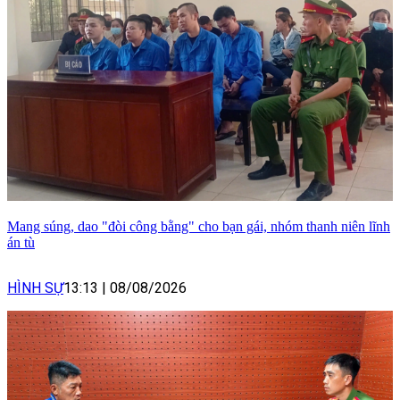
Mang súng, dao "đòi công bằng" cho bạn gái, nhóm thanh niên lĩnh
án tù
HÌNH SỰ
13:13
|
08/08/2026