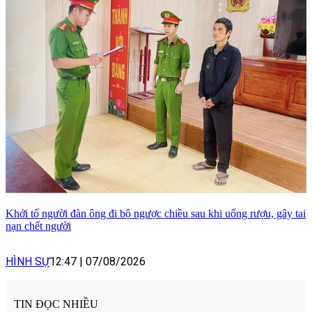
Khởi tố người đàn ông đi bộ ngược chiều sau khi uống rượu, gây tai
nạn chết người
HÌNH SỰ
12:47
|
07/08/2026
TIN ĐỌC NHIỀU