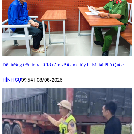
Đối tượng trốn truy nã 18 năm về tội ma túy bị bắt tại Phú Quốc
HÌNH SỰ
09:54
|
08/08/2026