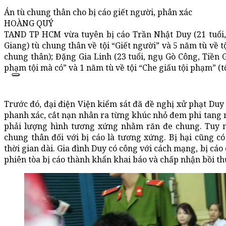
Án tù chung thân cho bị cáo giết người, phân xác
HOÀNG QUÝ
TAND TP HCM vừa tuyên bị cáo Trần Nhật Duy (21 tuổi, 
Giang) tù chung thân về tội “Giết người” và 5 năm tù về t
chung thân); Đặng Gia Linh (23 tuổi, ngụ Gò Công, Tiền G
phạm tội mà có” và 1 năm tù về tội “Che giấu tội phạm” (t
Trước đó, đại điện Viện kiểm sát đã đề nghị xử phạt Duy t
phanh xác, cắt nạn nhân ra từng khúc nhỏ đem phi tang 
phải lượng hình tương xứng nhằm răn đe chung. Tuy n
chung thân đối với bị cáo là tương xứng. Bị hại cũng có
thời gian dài. Gia đình Duy có công với cách mạng, bị cá
phiên tòa bị cáo thành khẩn khai báo và chấp nhận bồi th