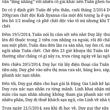
vẫn “lăng nhăng” với nhiều cô gái khác nên Tuấn ghen tu
Do có ý định giết Tuấn để yên thân, cuối tháng 2/2014 
200gram chất độc Kali-Xyanua của một đối tượng lạ ở q
lén bỏ 1/2 muỗng cà phê chất độc vào tô mì nhưng khi T
chết.
Đêm 19/5/2014, Tuấn nói bị cảm sốt nên nhờ Duy lấy thuố
lén đổ thuốc trong 2 viên con nhộng ra ngoài, rồi đổ ch
sau một phút, Tuấn đau đớn lăn ra sàn nhà, tay ôm cổ, m
ngồi nhìn Tuấn chết. Chờ đến 23 giờ khuya thì Tuấn tắt 
thường như chẳng có gì xảy ra, trưa cùng ngày về lại ngồ
Đến chiều 20/5/2014, Duy lục túi lấy điện thoại của Tuấn
tiền này, Duy ghé vào siêu thị mua cưa sắt, băng keo, sá
phanh xác nạn nhân.
Đến tối, Duy gọi điện cho bạn gái là Đặng Gia Linh kể lạ
Duy cưa xác nạn nhân ra từng mảnh. Linh khai nhận mìn
máu của nạn nhân nhưng không tham gia phanh xác với D
nhiều phần, Duy đi thuê khách sạn ngủ, còn Linh về nhà t
Trưa ngày 21/5/2014, sau khi đi học về, Duy gọi thợ s