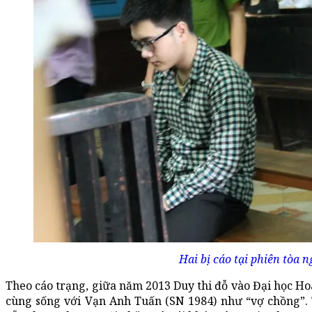
Hai bị cáo tại phiên tòa n
Theo cáo trạng, giữa năm 2013 Duy thi đỗ vào Đại học H
cùng sống với Vạn Anh Tuấn (SN 1984) như “vợ chồng”.