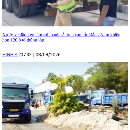
Xử lý xe đầu kéo làm rơi mảnh sắt trên cao tốc Bắc - Nam khiến
hơn 120 ô tô thủng lốp
HÌNH SỰ
07:33
|
08/08/2026