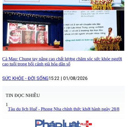
Cà Mau: Chung tay nâng cao chất lượng chăm sóc sức khỏe người
cao tuổi trong bối cảnh già hóa dân số
SỨC KHỎE - ĐỜI SỐNG
15:22
|
01/08/2026
TIN ĐỌC NHIỀU
1
Tàu du lịch Huế - Phong Nha chính thức khởi hành ngày 28/8