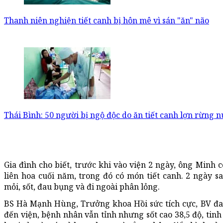
Thanh niên nghiện tiết canh bị hôn mê vì sán "ăn" não
Thái Bình: 50 người bị ngộ độc do ăn tiết canh lợn rừng n
Gia đình cho biết, trước khi vào viện 2 ngày, ông Minh 
liên hoa cuối năm, trong đó có món tiết canh. 2 ngày s
mỏi, sốt, đau bụng và đi ngoài phân lỏng.
BS Hà Mạnh Hùng, Trưởng khoa Hồi sức tích cực, BV đa 
đến viện, bệnh nhân vẫn tỉnh nhưng sốt cao 38,5 độ, tinh