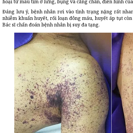
hoại tử màu tím ở lưng, bụng và cẳng chân, điển hình của
Đáng lưu ý, bệnh nhân rơi vào tình trạng nặng rất nha
nhiễm khuẩn huyết, rối loạn đông máu, huyết áp tụt cò
Bác sĩ chẩn đoán bệnh nhân bị suy đa tạng.