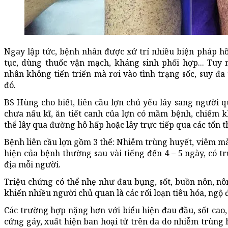
Ngay lập tức, bệnh nhân được xử trí nhiều biện pháp hồi
tục, dùng thuốc vận mạch, kháng sinh phối hợp... Tuy 
nhân không tiến triển mà rơi vào tình trạng sốc, suy đa
đó.
BS Hùng cho biết, liên cầu lợn chủ yếu lây sang người q
chưa nấu kĩ, ăn tiết canh của lợn có mầm bệnh, chiếm 
thể lây qua đường hô hấp hoặc lây trực tiếp qua các tổn 
Bệnh liên cầu lợn gồm 3 thể: Nhiễm trùng huyết, viêm mà
hiện của bệnh thường sau vài tiếng đến 4 – 5 ngày, có t
địa mỗi người.
Triệu chứng có thể nhẹ như đau bụng, sốt, buồn nôn, nôn 
khiến nhiều người chủ quan là các rối loạn tiêu hóa, ng
Các trường hợp nặng hơn với biểu hiện đau đầu, sốt cao, 
cứng gáy, xuất hiện ban hoại tử trên da do nhiễm trùng 