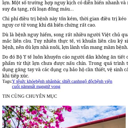
lợn. Một số trường hợp nguy kịch có diễn biến nhanh và 
suy đa tạng, rối loạn đông máu…
Chi phí điều trị bệnh này tốn kém, thời gian điều trị kéo
nguy cơ tử vong khi đã biến chứng rất cao.
Dù là bệnh nguy hiểm, song rất nhiều người Việt chủ qua
mắc liên cầu. Tuy nhiên thực tế, vi khuẩn liên cầu ký s
bệnh, nên dù lợn nhà nuôi, lợn lành vẫn mang mầm bệnh
Do đó Bộ Y tế luôn khuyến cáo người dân không ăn tiết ca
phẩm từ thịt lợn chưa được nấu chín. Trong quá trình ti
dụng găng tay và các dụng cụ bảo hộ cần thiết, vệ sinh 
khi tiếp xúc.
Tags:
Y tế
sức khỏe
bệnh nhân
bác sĩ
tiết canh
ngộ độc
bệnh viện
cuối năm
mất mạng
tử vong
TIN CÙNG CHUYÊN MỤC