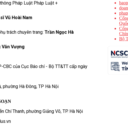
 thông Pháp Luật Pháp Luật +
baop
doan
phap
 sĩ Vũ Hoài Nam
Cổng
Quốc
Cổng
hụ trách chuyên trang:
Trần Ngọc Hà
Chín
Bộ T
 Văn Vượng
P-CBC của Cục Báo chí - Bộ TT&TT cấp ngày
ú, phường Hà Đông, TP Hà Nội
SOẠN
n Chí Thanh, phường Giảng Võ, TP. Hà Nội
us.vn