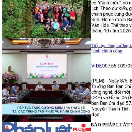
cờ "đánh thức", nó 
lịch. Theo dự kiến, 
chinh phục cung đườ
Suối Hồ sẽ được Bá
Văn Hóa, Thể thao và
tháng 10 năm 2026.
Tiếp tục tăng cường k
hành chính công
VIDEO
07:55
|
09/0
(PLM) - Ngày 8/5, 
Trưởng Ban Ban Chỉ 
công nghệ, đổi mới
CĐS) và Đề án 06 (B
ban Ban Chỉ đạo 57.
Nguyễn Thanh Tịnh,
đạo.
BÁO PHÁP LUẬT 