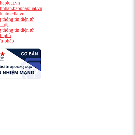
hapluat.vn
hnhan.baophapluat.vn
luatmedia.vn
 thông tin điện tử
 hội
 thông tin điện tử
h phủ
ư pháp