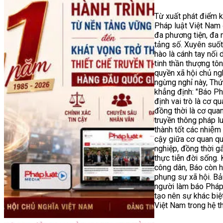
Từ xuất phát điểm k
Pháp luật Việt Nam 
đa phương tiện, đa 
tảng số. Xuyên suố
hào là cánh tay nối 
tinh thần thượng tô
quyền xã hội chủ ngh
ngừng nghỉ này, Th
khẳng định: "Báo P
định vai trò là cơ q
đồng thời là cơ quan
truyền thông pháp l
thành tốt các nhiệm 
cậy giữa cơ quan qu
nghiệp, đồng thời gắ
thực tiễn đời sống. 
công dân, Báo còn hu
phụng sự xã hội. Bả
người làm báo Pháp
tạo nên sự khác biệ
Việt Nam trong hệ t