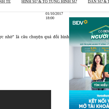
NH TẾ
HÌNH SỰ & TỐ TỤNG HÌNH SỰ
DÂN SỰ & 
01/10/2017
18:00
ợc nhờ” là câu chuyện quá đỗi bình