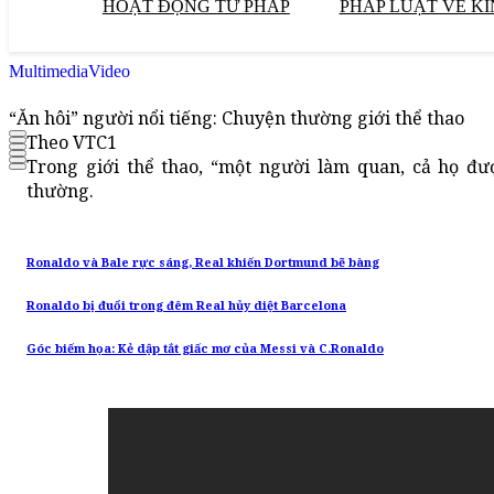
HOẠT ĐỘNG TƯ PHÁP
PHÁP LUẬT VỀ KI
Multimedia
Video
“Ăn hôi” người nổi tiếng: Chuyện thường giới thể thao
Theo VTC1
Trong giới thể thao, “một người làm quan, cả họ đư
thường.
Ronaldo và Bale rực sáng, Real khiến Dortmund bẽ bàng
Ronaldo bị đuổi trong đêm Real hủy diệt Barcelona
Góc biếm họa: Kẻ dập tắt giấc mơ của Messi và C.Ronaldo