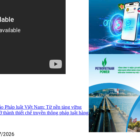
áo Pháp luật Việt Nam: Từ nền tảng vững
 thành thiết chế truyền thông pháp luật hàng
7/2026