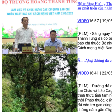
Bộ trưởng Hoàng Than
sự phát triển của ng
VIDEO
16:57
|
19/0
(PLM) - Sáng ngày 
Thanh Tùng đã có b
báo chí thuộc Bộ n
Cách mạng Việt Nam
Ấn tượng đường đá cổ
VIDEO
18:41
|
22/0
(PLM) - Đường đá cổ 
Lai Châu và Lào Cai,
trình thức tỉnh tâm
thời Pháp thuộc, đế
đá vẫn trơ gan cùng 
những năm gần đây, 