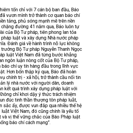
hiêm tốn chỉ với 7 cán bộ ban đầu, Báo
đã vươn mình trở thành cơ quan báo chí
nền tảng, phủ sóng mạnh mẽ trên nền
t chặng đường 41 năm qua, Báo luôn tự
dài của Bộ Tư pháp, tiên phong lan tỏa
n pháp luật và xây dựng Nhà nước pháp
ĩa. Đánh giá về hành trình nỗ lực không
ứ trưởng Bộ Tư pháp Nguyễn Thanh Ngọc
háp luật Việt Nam đã từng bước khẳng
uan ngôn luận nòng cốt của Bộ Tư pháp,
 báo chí uy tín hàng đầu trong lĩnh vực
uật. Hơn bốn thập kỷ qua, Báo đã hoàn
vụ chính trị - xã hội, trở thành cầu nối tin
ản lý nhà nước với người dân, doanh
n kết quá trình xây dựng pháp luật với
Không chỉ khơi dậy ý thức trách nhiệm
n đúc tinh thần thượng tôn pháp luật,
n sắc ấy, được vun đắp qua nhiều thế hệ
 luật Việt Nam, đó cũng chính là yếu tố
t và vị thế vững chắc của Báo Pháp luật
hống báo chí cách mạng”.