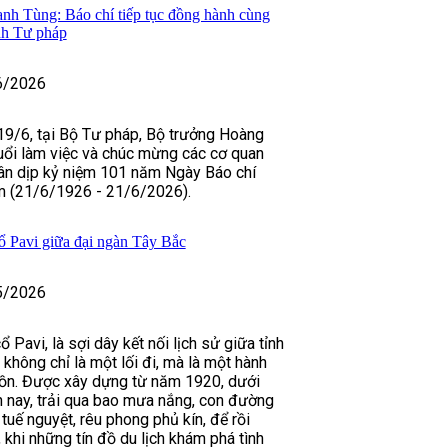
h Tùng: Báo chí tiếp tục đồng hành cùng
ành Tư pháp
6/2026
19/6, tại Bộ Tư pháp, Bộ trưởng Hoàng
uổi làm việc và chúc mừng các cơ quan
hân dịp kỷ niệm 101 năm Ngày Báo chí
 (21/6/1926 - 21/6/2026).
 Pavi giữa đại ngàn Tây Bắc
5/2026
Pavi, là sợi dây kết nối lịch sử giữa tỉnh
 không chỉ là một lối đi, mà là một hành
 hồn. Được xây dựng từ năm 1920, dưới
n nay, trải qua bao mưa nắng, con đường
tuế nguyệt, rêu phong phủ kín, để rồi
khi những tín đồ du lịch khám phá tình