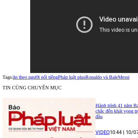
Tags:
ăn theo người nổi tiếng
Pháp luật plus
Ronaldo và Bale
Messi
TIN CÙNG CHUYÊN MỤC
Hành trình 41 năm B
chắc đến khát vọng trở
đầu
VIDEO
10:44
|
10/0