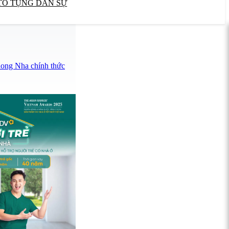
TỐ TỤNG DÂN SỰ
hong Nha chính thức