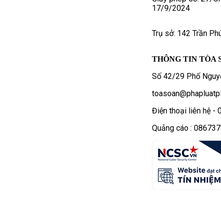
17/9/2024
Trụ sở: 142 Trần Ph
THÔNG TIN TÒA 
Số 42/29 Phố Nguyễ
toasoan@phapluatpl
Điện thoại liên hệ 
Quảng cáo : 08673