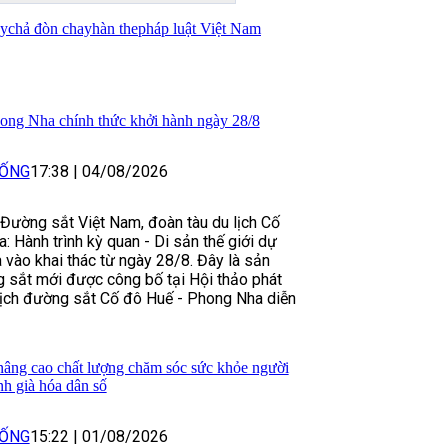
ay
chả đòn chay
hàn the
pháp luật Việt Nam
hong Nha chính thức khởi hành ngày 28/8
SỐNG
17:38
|
04/08/2026
Đường sắt Việt Nam, đoàn tàu du lịch Cố
 Hành trình kỳ quan - Di sản thế giới dự
 vào khai thác từ ngày 28/8. Đây là sản
 sắt mới được công bố tại Hội thảo phát
lịch đường sắt Cố đô Huế - Phong Nha diễn
âng cao chất lượng chăm sóc sức khỏe người
nh già hóa dân số
SỐNG
15:22
|
01/08/2026