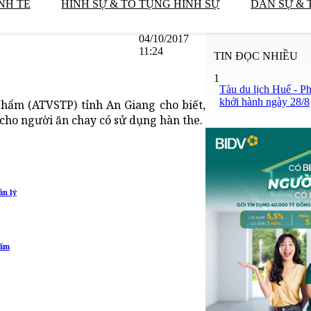
NH TẾ
HÌNH SỰ & TỐ TỤNG HÌNH SỰ
DÂN SỰ & 
04/10/2017
11:24
TIN ĐỌC NHIỀU
1
Tàu du lịch Huế - P
khởi hành ngày 28/8
phẩm (ATVSTP) tỉnh An Giang cho biết,
cho người ăn chay có sử dụng hàn the.
ản lý
hẩm