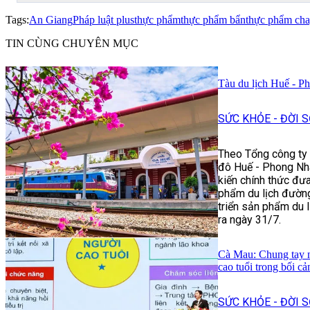
Tags:
An Giang
Pháp luật plus
thực phẩm
thực phẩm bẩn
thực phẩm ch
TIN CÙNG CHUYÊN MỤC
Tàu du lịch Huế - P
SỨC KHỎE - ĐỜI 
Theo Tổng công ty 
đô Huế - Phong Nha:
kiến chính thức đưa
phẩm du lịch đường
triển sản phẩm du 
ra ngày 31/7.
Cà Mau: Chung tay n
cao tuổi trong bối cả
SỨC KHỎE - ĐỜI 