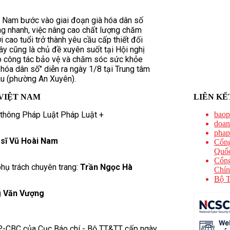
t Nam bước vào giai đoạn già hóa dân số
ng nhanh, việc nâng cao chất lượng chăm
cao tuổi trở thành yêu cầu cấp thiết đối
Đây cũng là chủ đề xuyên suốt tại Hội nghị
o công tác bảo vệ và chăm sóc sức khỏe
 hóa dân số" diễn ra ngày 1/8 tại Trung tâm
au (phường An Xuyên).
VIỆT NAM
LIÊN KẾ
 thông Pháp Luật Pháp Luật +
baop
doan
phap
 sĩ Vũ Hoài Nam
Cổng
Quốc
Cổng
hụ trách chuyên trang:
Trần Ngọc Hà
Chín
Bộ T
 Văn Vượng
P-CBC của Cục Báo chí - Bộ TT&TT cấp ngày