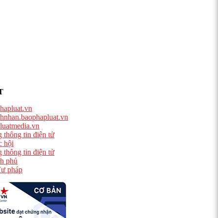
T
hapluat.vn
hnhan.baophapluat.vn
luatmedia.vn
 thông tin điện tử
 hội
 thông tin điện tử
h phủ
ư pháp