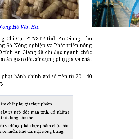
sở ông Hồ Văn Hà.
ng Chi Cục ATVSTP tỉnh An Giang, cho
ang Sở Nông nghiệp và Phát triển nông
D tỉnh An Giang đã chỉ đạo ngành chức
àm ăn gian dối, sử dụng phụ gia và chất
 phạt hành chính với số tiền từ 30 - 40
g.
làm chất phụ gia thực phẩm.
à gây ra ngộ độc mãn tính. Có những
i sử dụng hàn the.
cứu vì dùng phải thực phẩm chứa hàn
, nôn mửa, khô da, mặt nóng bừng.