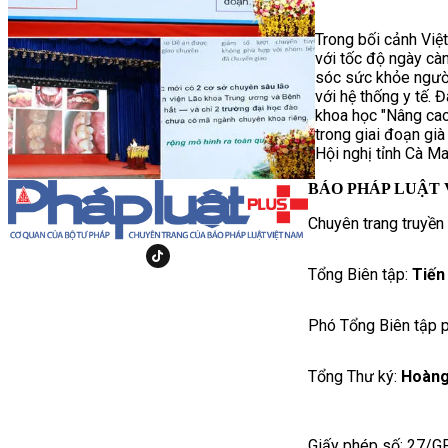
Trong bối cảnh Việ
với tốc độ ngày cà
sóc sức khỏe người 
với hệ thống y tế. 
khoa học "Nâng ca
trong giai đoạn già
Hội nghị tỉnh Cà M
BÁO PHÁP LUẬT 
Chuyên trang truyền
Tổng Biên tập:
Tiến
Phó Tổng Biên tập p
Tổng Thư ký:
Hoàng
Giấy phép số: 27/G