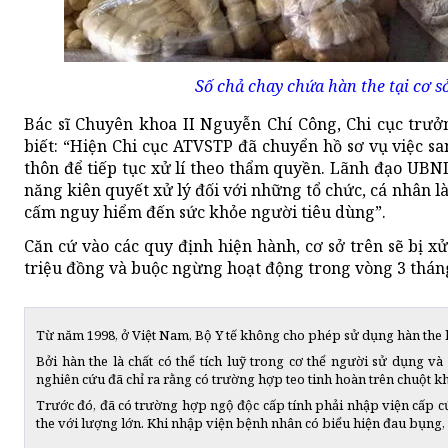
Số chả chay chứa hàn the tại cơ 
Bác sĩ Chuyên khoa II Nguyễn Chí Công, Chi cục trưở
biết: “Hiện Chi cục ATVSTP đã chuyển hồ sơ vụ việc s
thôn để tiếp tục xử lí theo thẩm quyền. Lãnh đạo UBN
năng kiên quyết xử lý đối với những tổ chức, cá nhân l
cấm nguy hiểm đến sức khỏe người tiêu dùng”.
Căn cứ vào các quy định hiện hành, cơ sở trên sẽ bị xử
triệu đồng và buộc ngừng hoạt động trong vòng 3 thán
Từ năm 1998, ở Việt Nam, Bộ Y tế không cho phép sử dụng hàn the 
Bởi hàn the là chất có thể tích luỹ trong cơ thể người sử dụng v
nghiên cứu đã chỉ ra rằng có trường hợp teo tinh hoàn trên chuột kh
Trước đó, đã có trường hợp ngộ độc cấp tính phải nhập viện cấp 
the với lượng lớn. Khi nhập viện bệnh nhân có biểu hiện đau bụng