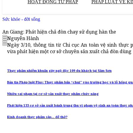
HOẠT ĐỘNG TƯ PHÁP
PHÁP LUẬT VỀ KI
Sức khỏe - đời sống
An Giang: Phát hiện chả đòn chay sử dụng hàn the
Nguyễn Hành
Ngày 3/10, thông tin từ Chi cục An toàn vệ sinh thực 
vừa phát hiện một cơ sở chuyên sản xuất chả đòn dùng 
Thực phẩm nhiễm khuẩn gây ngộ độc 109 du khách tại Sầm Sơn
Bản tin Pháp luật Plus: Thực phẩm bẩn “chui” vào trường học và lỗ hổng qu
Nhiều sai phạm tại cơ sở sản xuất thực phẩm chức năng
Phát hiện 133 cơ sở sản xuất bánh trung thu vi phạm vệ sinh an toàn thực p
Kinh doanh thực phẩm sắp… dễ thở?