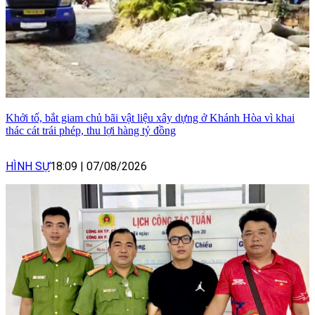
Khởi tố, bắt giam chủ bãi vật liệu xây dựng ở Khánh Hòa vì khai
thác cát trái phép, thu lợi hàng tỷ đồng
HÌNH SỰ
18:09
|
07/08/2026