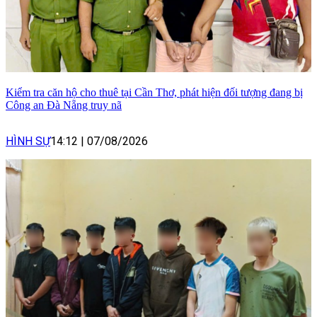
Kiểm tra căn hộ cho thuê tại Cần Thơ, phát hiện đối tượng đang bị
Công an Đà Nẵng truy nã
HÌNH SỰ
14:12
|
07/08/2026