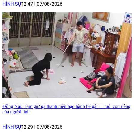
HÌNH SỰ
12:47
|
07/08/2026
Đồng Nai: Tạm giữ gã thanh niên bạo hành bé gái 11 tuổi con riêng
của người tình
HÌNH SỰ
12:29
|
07/08/2026