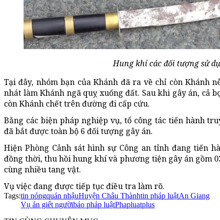
Hung khí các đối tượng sử dụ
Tại đây, nhóm bạn của Khánh đã ra về chỉ còn Khánh 
nhát làm Khánh ngã quỵ xuống đất. Sau khi gây án, cả b
còn Khánh chết trên đường đi cấp cứu.
Bằng các biện pháp nghiệp vụ, tổ công tác tiến hành tru
đã bắt được toàn bộ 6 đối tượng gây án.
Hiện Phòng Cảnh sát hình sự Công an tỉnh đang tiến hà
đồng thời, thu hồi hung khí và phương tiện gây án gồm 03
cùng nhiều tang vật.
Vụ việc đang được tiếp tục điều tra làm rõ.
Tags:
tin nóng
quán nhậu
Huyện Châu Thành
tin pháp luật
An Giang
Vụ án giết người
báo pháp luật
Phapluatplus