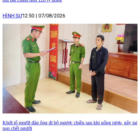
HÌNH SỰ
12:50
|
07/08/2026
Khởi tố người đàn ông đi bộ ngược chiều sau khi uống rượu, gây tai
nạn chết người