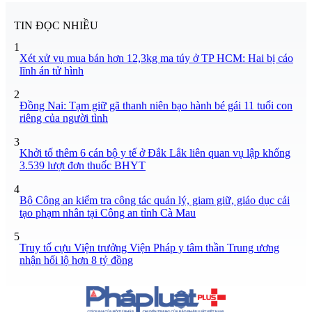
TIN ĐỌC NHIỀU
1
Xét xử vụ mua bán hơn 12,3kg ma túy ở TP HCM: Hai bị cáo
lĩnh án tử hình
2
Đồng Nai: Tạm giữ gã thanh niên bạo hành bé gái 11 tuổi con
riêng của người tình
3
Khởi tố thêm 6 cán bộ y tế ở Đắk Lắk liên quan vụ lập khống
3.539 lượt đơn thuốc BHYT
4
Bộ Công an kiểm tra công tác quản lý, giam giữ, giáo dục cải
tạo phạm nhân tại Công an tỉnh Cà Mau
5
Truy tố cựu Viện trưởng Viện Pháp y tâm thần Trung ương
nhận hối lộ hơn 8 tỷ đồng