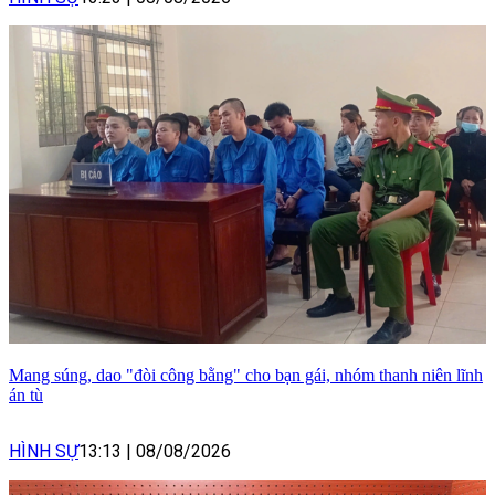
Mang súng, dao "đòi công bằng" cho bạn gái, nhóm thanh niên lĩnh
án tù
HÌNH SỰ
13:13
|
08/08/2026