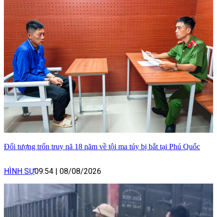
Đối tượng trốn truy nã 18 năm về tội ma túy bị bắt tại Phú Quốc
HÌNH SỰ
09:54
|
08/08/2026