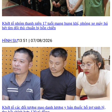
Khởi tố nhóm thanh niên 17 tuổi mang hung khí, phóng xe máy hú
hét tìm đối thủ chuẩn bị hỗn chiến
HÌNH SỰ
13:51
|
07/08/2026
Khởi tố các đối tượng mạo danh lương y bán thuốc hỗ trợ sinh lý,
thu bất chính hơn 120 tỷ đồng