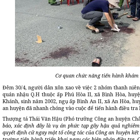
Cơ quan chức năng tiến hành khám 
Đêm 30/4, người dân xôn xao về việc 2 nhóm thanh niên
quán nhậu Q.H thuộc ấp Phú Hòa II, xã Bình Hòa, hu
Khánh, sinh năm 2002, ngụ ấp Bình An II, xã An Hòa, h
an huyện đã nhanh chóng vào cuộc để tiến hành điều tra 
Thượng tá Thái Văn Hậu (Phó trưởng Công an huyện Châu
báo, xác định đây là vụ án phức tạp gây hậu quả nghiêm
quyết định cử ngay một tổ công tác của Công an huyện kế
trường tiến hành triển khai ngay các biện pháp điều tra.