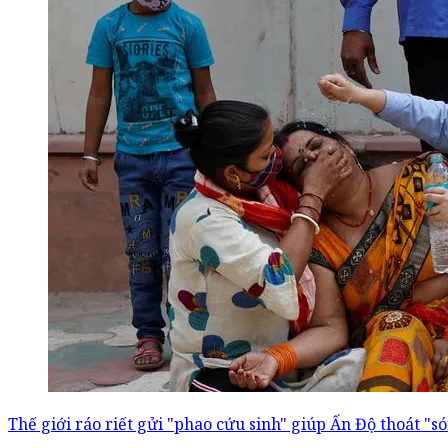
Thế giới ráo riết gửi "phao cứu sinh" giúp Ấn Độ thoát "s