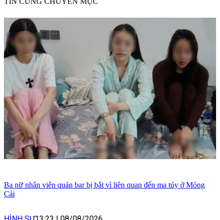
TIN CÙNG CHUYÊN MỤC
Ba nữ nhân viên quán bar bị bắt vì liên quan đến ma túy ở Móng
Cái
HÌNH SỰ
13:23
|
08/08/2026