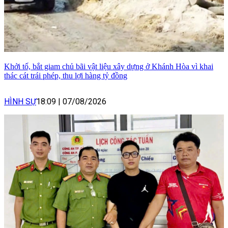
Khởi tố, bắt giam chủ bãi vật liệu xây dựng ở Khánh Hòa vì khai
thác cát trái phép, thu lợi hàng tỷ đồng
HÌNH SỰ
18:09
|
07/08/2026