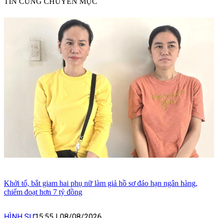
TIN CÙNG CHUYÊN MỤC
Khởi tố, bắt giam hai phụ nữ làm giả hồ sơ đáo hạn ngân hàng,
chiếm đoạt hơn 7 tỷ đồng
HÌNH SỰ
15:55
|
08/08/2026