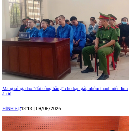
Mang súng, dao "đòi công bằng" cho bạn gái, nhóm thanh niên lĩnh
án tù
HÌNH SỰ
13:13
|
08/08/2026