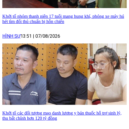
Khởi tố nhóm thanh niên 17 tuổi mang hung khí, phóng xe máy hú
hét tìm đối thủ chuẩn bị hỗn chiến
HÌNH SỰ
13:51
|
07/08/2026
Khởi tố các đối tượng mạo danh lương y bán thuốc hỗ trợ sinh lý,
thu bất chính hơn 120 tỷ đồng