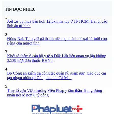
TIN ĐỌC NHIỀU
1
Xét xử vụ mua bán hơn 12,3kg ma túy ở TP HCM: Hai bị cáo
lĩnh án tử hình
2
Đồng Nai: Tạm giữ gã thanh niên bạo hành bé gái 11 tuổi con
riêng của người tình
3
Khởi tố thêm 6 cán bộ y tế ở Đắk Lắk liên quan vụ lập khống
3.539 lượt đơn thuốc BHYT
4
Bộ Công an kiểm tra công tác quản lý, giam giữ, giáo dục cải
tạo phạm nhân tại Công an tỉnh Cà Mau
5
Truy tố cựu Viện trưởng Viện Pháp y tâm thần Trung ương
nhận hối lộ hơn 8 tỷ đồng