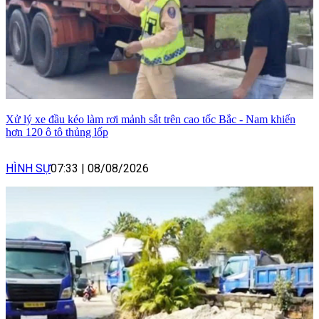
Xử lý xe đầu kéo làm rơi mảnh sắt trên cao tốc Bắc - Nam khiến
hơn 120 ô tô thủng lốp
HÌNH SỰ
07:33
|
08/08/2026