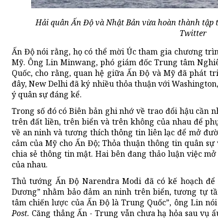
Hải quân Ấn Độ và Nhật Bản vừa hoàn thành tập
Twitter
Ấn Độ nói rằng, họ có thể mời Úc tham gia chương trì
Mỹ. Ông Lin Minwang, phó giám đốc Trung tâm Nghi
Quốc, cho rằng, quan hệ giữa Ấn Độ và Mỹ đã phát t
đây, New Delhi đã ký nhiều thỏa thuận với Washingto
ý quân sự đáng kể.
Trong số đó có Biên bản ghi nhớ về trao đổi hậu cần 
trên đất liền, trên biển và trên không của nhau để phụ
về an ninh và tương thích thông tin liên lạc để mở đườ
cảm của Mỹ cho Ấn Độ; Thỏa thuận thông tin quân sự
chia sẻ thông tin mật. Hai bên đang thảo luận việc mở 
của nhau.
Thủ tướng Ấn Độ Narendra Modi đã có kế hoạch để t
Dương” nhằm bảo đảm an ninh trên biển, tương tự tầ
tâm chiến lược của Ấn Độ là Trung Quốc”, ông Lin nó
Post.
Căng thẳng Ấn - Trung vẫn chưa hạ hỏa sau vụ ẩu