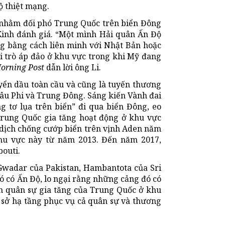
ộ thiệt mạng.
 nhằm đối phó Trung Quốc trên biển Đông
 Kinh đánh giá. “Một mình Hải quân Ấn Độ
g bằng cách liên minh với Nhật Bản hoặc
i trò áp đảo ở khu vực trong khi Mỹ đang
orning Post
dẫn lời ông Li.
ển dầu toàn cầu và cũng là tuyến thương
hâu Phi và Trung Đông. Sáng kiến Vành đai
tơ lụa trên biển” đi qua biển Đông, eo
rung Quốc gia tăng hoạt động ở khu vực
 dịch chống cướp biển trên vịnh Aden năm
hu vực này từ năm 2013. Đến năm 2017,
bouti.
Gwadar của Pakistan, Hambantota của Sri
 có Ấn Độ, lo ngại rằng những cảng đó có
ện quân sự gia tăng của Trung Quốc ở khu
 sở hạ tầng phục vụ cả quân sự và thương