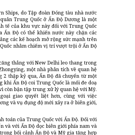
rn Ships, do Tập đoàn Đóng tàu nhà nước
i quân Trung Quốc ở Ấn Độ Dương là một
inh tế của khu vực này đối với Trung Quốc
ủa Ấn Độ có thể khiến nước này chặn các
bằng các kế hoạch mở rộng sức mạnh trên
 Quốc nhằm chiếm vị trí vượt trội ở Ấn Độ
 căng thẳng với New Delhi leo thang trong
 Zhongying, một nhà phân tích về quan hệ
g 2 thập kỷ qua, Ấn Độ đã chuyển từ một
 khi Ấn Độ coi Trung Quốc là mối đe doạ
 vì còn bận tập trung xử lý quan hệ với Mỹ.
oại giao quyết liệt hơn, cùng với việc
ơng và vụ đụng độ mới xảy ra ở biên giới,
nh toán của Trung Quốc với Ấn Độ. Đối với
n và với Ấn Độ dọc biên giới phía nam và
trong bối cảnh Ấn Độ và Mỹ gia tăng hợp