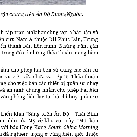
 trận chung trên Ấn Độ DươngNguồn:
nh tập trận Malabar cùng với Nhật Bản và
ên cứu Nam Á thuộc ĐH Phúc Đán, Trung
riển thành bán liên minh. Những năm gần
n, trong đó có những thỏa thuận mang hàm
nhằm cho phép hai bên sử dụng các căn cứ
c vụ việc sửa chữa và tiếp tế; Thỏa thuận
ng cho việc bán các thiết bị quân sự nhạy
 và an ninh chung nhằm cho phép hai bên
văn phòng liên lạc tại bộ chỉ huy quân sự
riển khai “Sáng kiến Ấn Độ - Thái Bình
m nhìn của Mỹ về khu vực này. “Mối bận
i với báo Hong Kong
South China Morning
 đả nghiêm trọng ở vùng biên giới thuộc