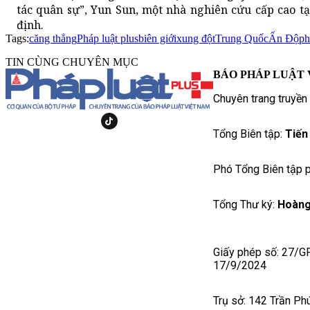
tác quân sự”, Yun Sun, một nhà nghiên cứu cấp cao t
định.
Tags:
căng thẳng
Pháp luật plus
biên giới
xung đột
Trung Quốc
Ấn Độ
ph
TIN CÙNG CHUYÊN MỤC
BÁO PHÁP LUẬT 
Chuyên trang truyền
Tổng Biên tập:
Tiến
Phó Tổng Biên tập p
Tổng Thư ký:
Hoàng
Giấy phép số: 27/G
17/9/2024
Trụ sở: 142 Trần Ph