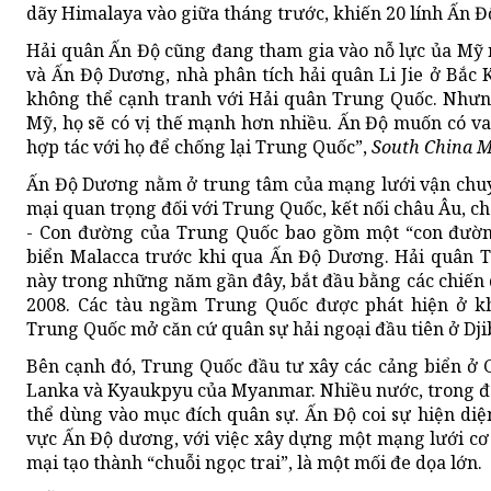
dãy Himalaya vào giữa tháng trước, khiến 20 lính Ấn Đ
Hải quân Ấn Độ cũng đang tham gia vào nỗ lực ủa Mỹ
và Ấn Độ Dương, nhà phân tích hải quân Li Jie ở Bắc
không thể cạnh tranh với Hải quân Trung Quốc. Nhưn
Mỹ, họ sẽ có vị thế mạnh hơn nhiều. Ấn Độ muốn có va
hợp tác với họ để chống lại Trung Quốc”,
South China M
Ấn Độ Dương nằm ở trung tâm của mạng lưới vận chuy
mại quan trọng đối với Trung Quốc, kết nối châu Âu, c
- Con đường của Trung Quốc bao gồm một “con đường 
biển Malacca trước khi qua Ấn Độ Dương. Hải quân T
này trong những năm gần đây, bắt đầu bằng các chiến
2008. Các tàu ngầm Trung Quốc được phát hiện ở k
Trung Quốc mở căn cứ quân sự hải ngoại đầu tiên ở Dji
Bên cạnh đó, Trung Quốc đầu tư xây các cảng biển ở 
Lanka và Kyaukpyu của Myanmar. Nhiều nước, trong đó
thể dùng vào mục đích quân sự. Ấn Độ coi sự hiện di
vực Ấn Độ dương, với việc xây dựng một mạng lưới cơ
mại tạo thành “chuỗi ngọc trai”, là một mối đe dọa lớn.