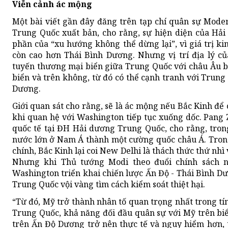
Viễn cảnh ác mộng
Một bài viết gần đây đăng trên tạp chí quân sự Mode
Trung Quốc xuất bản, cho rằng, sự hiện diện của Hả
phần của “xu hướng không thể dừng lại”, vì giá trị k
còn cao hơn Thái Bình Dương. Nhưng vị trí địa lý c
tuyến thương mại biển giữa Trung Quốc với châu Âu 
biển và trên không, từ đó có thể cạnh tranh với Trung
Dương.
Giới quan sát cho rằng, sẽ là ác mộng nếu Bắc Kinh để
khi quan hệ với Washington tiếp tục xuống dốc. Pang
quốc tế tại ĐH Hải dương Trung Quốc, cho rằng, tron
nước lớn ở Nam Á thành một cường quốc châu Á. Trong
chính, Bắc Kinh lại coi New Delhi là thách thức thứ nhì
Nhưng khi Thủ tướng Modi theo đuổi chính sách ng
Washington triển khai chiến lược Ấn Độ - Thái Bình Dư
Trung Quốc vội vàng tìm cách kiểm soát thiệt hại.
“Từ đó, Mỹ trở thành nhân tố quan trọng nhất trong tí
Trung Quốc, khả năng đối đầu quân sự với Mỹ trên biể
trên Ấn Độ Dương trở nên thực tế và nguy hiểm hơn, 