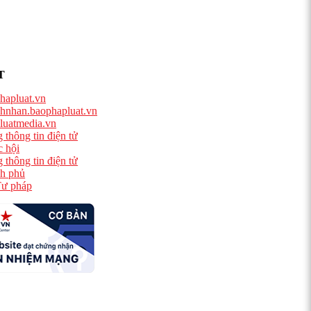
T
hapluat.vn
hnhan.baophapluat.vn
luatmedia.vn
 thông tin điện tử
 hội
 thông tin điện tử
h phủ
ư pháp