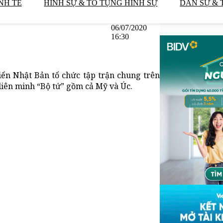
NH TẾ
HÌNH SỰ & TỐ TỤNG HÌNH SỰ
DÂN SỰ & 
06/07/2020
16:30
ển Nhật Bản tổ chức tập trận chung trên
liên minh “Bộ tứ” gồm cả Mỹ và Úc.