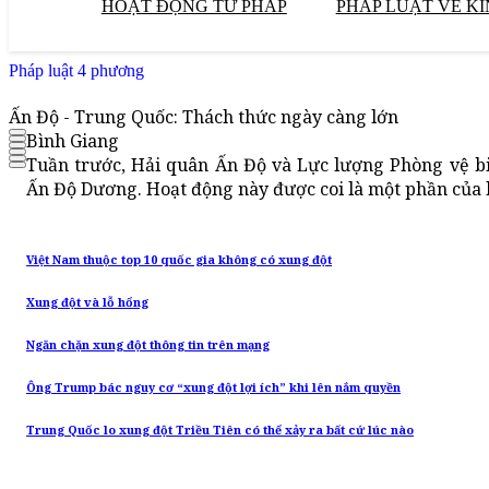
HOẠT ĐỘNG TƯ PHÁP
PHÁP LUẬT VỀ KI
Pháp luật 4 phương
Ấn Độ - Trung Quốc: Thách thức ngày càng lớn
Bình Giang
Tuần trước, Hải quân Ấn Độ và Lực lượng Phòng vệ bi
Ấn Độ Dương. Hoạt động này được coi là một phần của 
Việt Nam thuộc top 10 quốc gia không có xung đột
Xung đột và lỗ hổng
Ngăn chặn xung đột thông tin trên mạng
Ông Trump bác nguy cơ “xung đột lợi ích” khi lên nắm quyền
Trung Quốc lo xung đột Triều Tiên có thể xảy ra bất cứ lúc nào