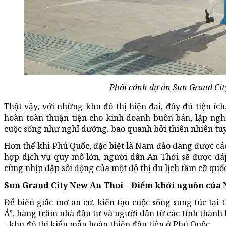
Phối cảnh dự án Sun Grand Cit
Thật vậy, với những khu đô thị hiện đại, đầy đủ tiện í
hoàn toàn thuận tiện cho kinh doanh buôn bán, lập ngh
cuộc sống như nghỉ dưỡng, bao quanh bởi thiên nhiên tu
Hơn thế khi Phú Quốc, đặc biệt là Nam đảo đang được cá
hợp dịch vụ quy mô lớn, người dân An Thới sẽ được đáp
cùng nhịp đập sôi động của một đô thị du lịch tầm cỡ quốc
Sun Grand City New An Thoi – Điểm khởi nguồn của
Để biến giấc mơ an cư, kiến tạo cuộc sống sung túc tại
Á”, hàng trăm nhà đầu tư và người dân từ các tỉnh thành
- khu đô thị kiểu mẫu hoàn thiện đầu tiên ở Phú Quốc.