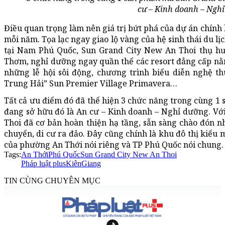
cư – Kinh doanh – Nghỉ
Điều quan trọng làm nên giá trị bứt phá của dự án chính l
mỗi năm. Tọa lạc ngay giao lộ vàng của hệ sinh thái du l
tại Nam Phú Quốc, Sun Grand City New An Thoi thụ h
Thơm, nghỉ dưỡng ngay quần thể các resort đẳng cấp nằ
những lễ hội sôi động, chương trình biểu diễn nghệ thu
Trung Hải” Sun Premier Village Primavera…
Tất cả ưu điểm đó đã thể hiện 3 chức năng trong cùng 
đang sở hữu đó là An cư – Kinh doanh – Nghỉ dưỡng. Với
Thoi đã cơ bản hoàn thiện hạ tầng, sẵn sàng chào đón 
chuyển, di cư ra đảo. Đây cũng chính là khu đô thị kiểu 
của phường An Thới nói riêng và TP Phú Quốc nói chung.
Tags:
An Thới
Phú Quốc
Sun Grand City New An Thoi
Pháp luật plus
KiênGiang
TIN CÙNG CHUYÊN MỤC