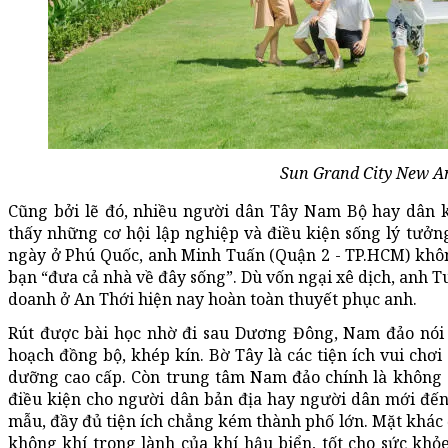
Sun Grand City New A
Cũng bởi lẽ đó, nhiều người dân Tây Nam Bộ hay dân
thấy những cơ hội lập nghiệp và điều kiện sống lý tưởn
ngày ở Phú Quốc, anh Minh Tuấn (Quận 2 - TP.HCM) khôn
bạn “đưa cả nhà về đây sống”. Dù vốn ngại xê dịch, anh T
doanh ở An Thới hiện nay hoàn toàn thuyết phục anh.
Rút được bài học nhờ đi sau Dương Đông, Nam đảo nói 
hoạch đồng bộ, khép kín. Bờ Tây là các tiện ích vui chơi
dưỡng cao cấp. Còn trung tâm Nam đảo chính là không g
điều kiện cho người dân bản địa hay người dân mới đến
mẫu, đầy đủ tiện ích chẳng kém thành phố lớn. Mặt khá
không khí trong lành của khí hậu biển, tốt cho sức khỏe