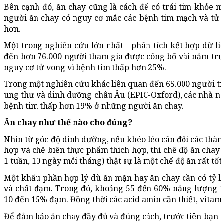
Bên cạnh đó, ăn chay cũng là cách để có trái tim khỏe
người ăn chay có nguy cơ mắc các bệnh tim mạch và tử
hơn.
Một trong nghiên cứu lớn nhất - phân tích kết hợp dữ l
đến hơn 76.000 người tham gia được công bố vài năm trư
nguy cơ tử vong vì bệnh tim thấp hơn 25%.
Trong một nghiên cứu khác liên quan đến 65.000 người 
ung thư và dinh dưỡng châu Âu (EPIC-Oxford), các nhà n
bệnh tim thấp hơn 19% ở những người ăn chay.
Ăn chay như thế nào cho đúng?
Nhìn từ góc độ dinh dưỡng, nếu khéo léo cân đối các thà
hợp và chế biến thực phẩm thích hợp, thì chế độ ăn chay
1 tuần, 10 ngày mỗi tháng) thật sự là một chế độ ăn rất tố
Một khẩu phần hợp lý dù ăn mặn hay ăn chay cần có tỷ l
và chất đạm. Trong đó, khoảng 55 đến 60% năng lượng t
10 đến 15% đạm. Đồng thời các acid amin cần thiết, vitam
Để đảm bảo ăn chay đầy đủ và đúng cách, trước tiên bạn 