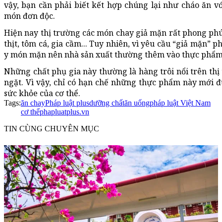
vậy, bạn cần phải biết kết hợp chúng lại như cháo ăn v
món đơn độc.
Hiện nay thị trường các món chay giả mặn rất phong phú 
thịt, tôm cá, gia cầm... Tuy nhiên, vì yêu cầu “giả mặn” 
y món mặn nên nhà sản xuất thường thêm vào thực phẩm c
Những chất phụ gia này thường là hàng trôi nổi trên t
ngặt. Vì vậy, chỉ có hạn chế những thực phẩm này mới 
sức khỏe của cơ thể.
Tags:
ăn chay
Pháp luật plus
dưỡng chất
ăn uống
pháp luật Việt Nam
cơ thể
phapluatplus.vn
TIN CÙNG CHUYÊN MỤC