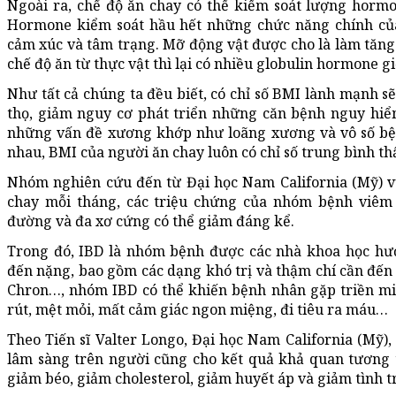
Ngoài ra, chế độ ăn chay có thể kiểm soát lượng horm
Hormone kiểm soát hầu hết những chức năng chính của 
cảm xúc và tâm trạng. Mỡ động vật được cho là làm tăng
chế độ ăn từ thực vật thì lại có nhiều globulin hormone g
Như tất cả chúng ta đều biết, có chỉ số BMI lành mạnh s
thọ, giảm nguy cơ phát triển những căn bệnh nguy hiể
những vấn đề xương khớp như loãng xương và vô số bệ
nhau, BMI của người ăn chay luôn có chỉ số trung bình t
Nhóm nghiên cứu đến từ Đại học Nam California (Mỹ) vừ
chay mỗi tháng, các triệu chứng của nhóm bệnh viêm r
đường và đa xơ cứng có thể giảm đáng kể.
Trong đó, IBD là nhóm bệnh được các nhà khoa học hướ
đến nặng, bao gồm các dạng khó trị và thậm chí cần đến 
Chron…, nhóm IBD có thể khiến bệnh nhân gặp triền mi
rút, mệt mỏi, mất cảm giác ngon miệng, đi tiêu ra máu…
Theo Tiến sĩ Valter Longo, Đại học Nam California (Mỹ
lâm sàng trên người cũng cho kết quả khả quan tương 
giảm béo, giảm cholesterol, giảm huyết áp và giảm tình tr