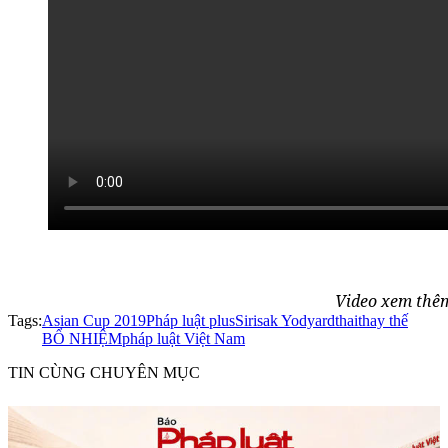
Video xem thêm
Tags:
Asian Cup 2019
Pháp luật plus
Sirisak Yodyardthai
thay thế
BỔ NHIỆM
pháp luật Việt Nam
TIN CÙNG CHUYÊN MỤC