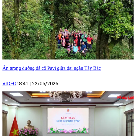
Ấn tượng đường đá cổ Pavi giữa đại ngàn Tây Bắc
VIDEO
18:41
|
22/05/2026