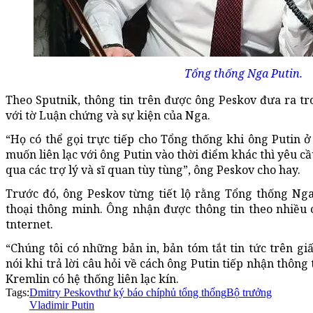
Tổng thống Nga Putin.
Theo Sputnik, thông tin trên được ông Peskov đưa ra tr
với tờ Luận chứng và sự kiện của Nga.
“Họ có thể gọi trực tiếp cho Tổng thống khi ông Putin ở
muốn liên lạc với ông Putin vào thời điểm khác thì yêu c
qua các trợ lý và sĩ quan tùy tùng”, ông Peskov cho hay.
Trước đó, ông Peskov từng tiết lộ rằng Tổng thống Nga
thoại thông minh. Ông nhận được thông tin theo nhiều 
tnternet.
“Chúng tôi có những bản in, bản tóm tắt tin tức trên gi
nói khi trả lời câu hỏi về cách ông Putin tiếp nhận thông
Kremlin có hệ thống liên lạc kín.
Tags:
Dmitry Peskov
thư ký báo chí
phủ tổng thống
Bộ trưởng
Vladimir Putin