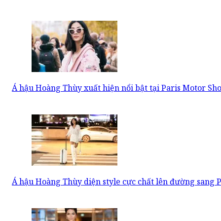
Á hậu Hoàng Thùy xuất hiện nổi bật tại Paris Motor Sh
Á hậu Hoàng Thùy diện style cực chất lên đường sang 