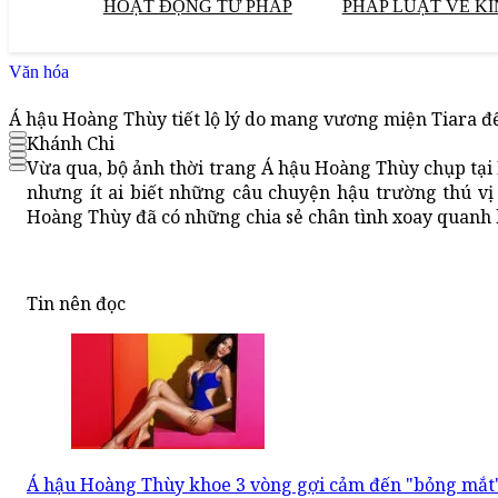
HOẠT ĐỘNG TƯ PHÁP
PHÁP LUẬT VỀ KI
Văn hóa
Á hậu Hoàng Thùy tiết lộ lý do mang vương miện Tiara đ
Khánh Chi
Vừa qua, bộ ảnh thời trang Á hậu Hoàng Thùy chụp tại 
nhưng ít ai biết những câu chuyện hậu trường thú v
Hoàng Thùy đã có những chia sẻ chân tình xoay quanh b
Tin nên đọc
Á hậu Hoàng Thùy khoe 3 vòng gợi cảm đến "bỏng mắt"