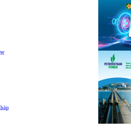
ow
Pháp