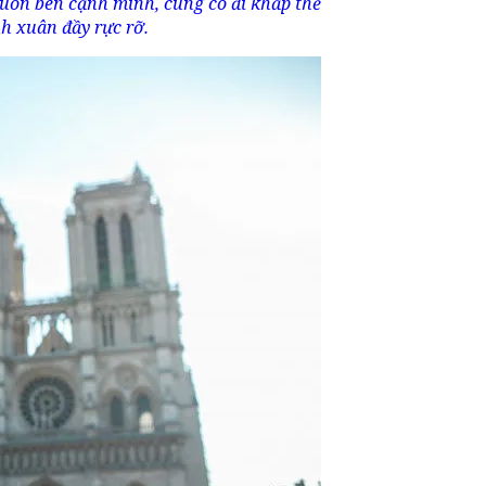
luôn bên cạnh mình, cùng cô đi khắp thế
nh xuân đầy rực rỡ.