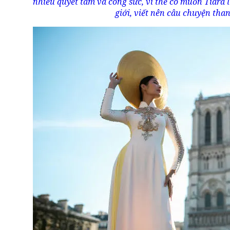
nhiều quyết tâm và công sức, vì thế cô muốn Tiara 
giới, viết nên câu chuyện tha