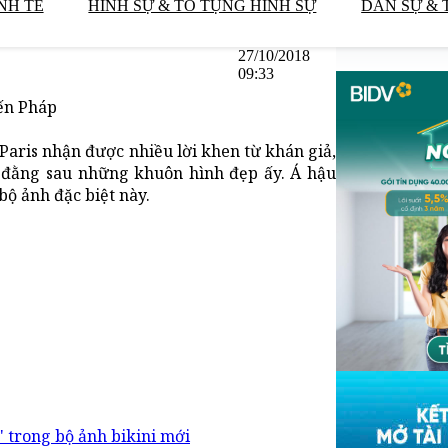
NH TẾ
HÌNH SỰ & TỐ TỤNG HÌNH SỰ
DÂN SỰ & 
27/10/2018
09:33
ến Pháp
Paris nhận được nhiều lời khen từ khán giả,
ị đằng sau những khuôn hình đẹp ấy. Á hậu
ộ ảnh đặc biệt này.
 trong bộ ảnh bikini mới